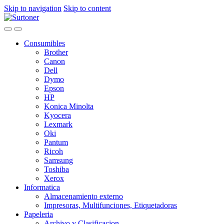
Skip to navigation
Skip to content
Consumibles
Brother
Canon
Dell
Dymo
Epson
HP
Konica Minolta
Kyocera
Lexmark
Oki
Pantum
Ricoh
Samsung
Toshiba
Xerox
Informatica
Almacenamiento externo
Impresoras, Multifunciones, Etiquetadoras
Papeleria
Archivo y Clasificacion