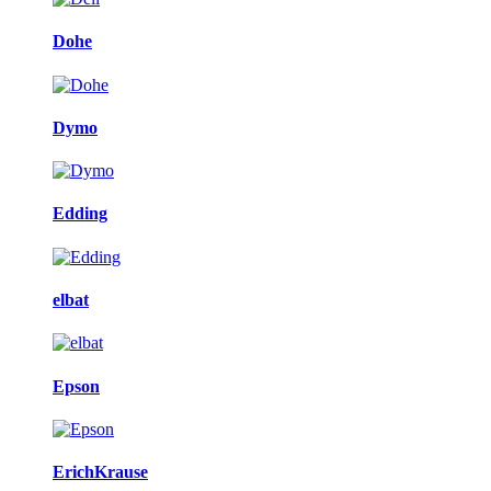
Dohe
Dymo
Edding
elbat
Epson
ErichKrause