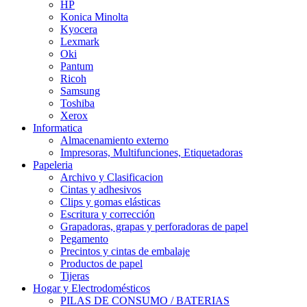
HP
Konica Minolta
Kyocera
Lexmark
Oki
Pantum
Ricoh
Samsung
Toshiba
Xerox
Informatica
Almacenamiento externo
Impresoras, Multifunciones, Etiquetadoras
Papeleria
Archivo y Clasificacion
Cintas y adhesivos
Clips y gomas elásticas
Escritura y corrección
Grapadoras, grapas y perforadoras de papel
Pegamento
Precintos y cintas de embalaje
Productos de papel
Tijeras
Hogar y Electrodomésticos
PILAS DE CONSUMO / BATERIAS