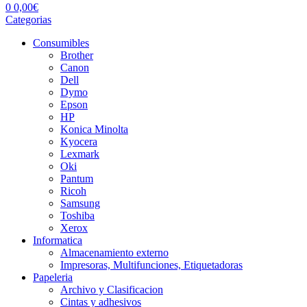
0
0,00
€
Categorias
Consumibles
Brother
Canon
Dell
Dymo
Epson
HP
Konica Minolta
Kyocera
Lexmark
Oki
Pantum
Ricoh
Samsung
Toshiba
Xerox
Informatica
Almacenamiento externo
Impresoras, Multifunciones, Etiquetadoras
Papeleria
Archivo y Clasificacion
Cintas y adhesivos