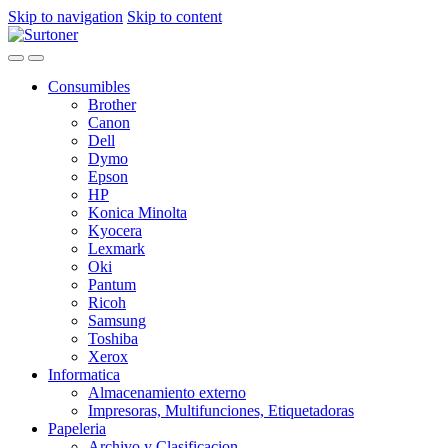
Skip to navigation
Skip to content
Consumibles
Brother
Canon
Dell
Dymo
Epson
HP
Konica Minolta
Kyocera
Lexmark
Oki
Pantum
Ricoh
Samsung
Toshiba
Xerox
Informatica
Almacenamiento externo
Impresoras, Multifunciones, Etiquetadoras
Papeleria
Archivo y Clasificacion