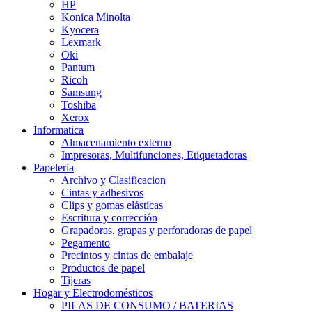
HP
Konica Minolta
Kyocera
Lexmark
Oki
Pantum
Ricoh
Samsung
Toshiba
Xerox
Informatica
Almacenamiento externo
Impresoras, Multifunciones, Etiquetadoras
Papeleria
Archivo y Clasificacion
Cintas y adhesivos
Clips y gomas elásticas
Escritura y corrección
Grapadoras, grapas y perforadoras de papel
Pegamento
Precintos y cintas de embalaje
Productos de papel
Tijeras
Hogar y Electrodomésticos
PILAS DE CONSUMO / BATERIAS