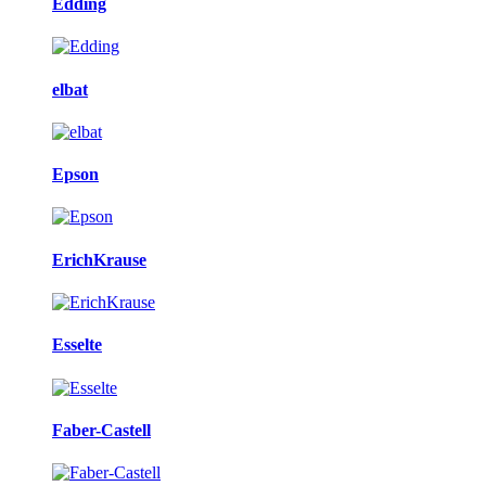
Edding
elbat
Epson
ErichKrause
Esselte
Faber-Castell