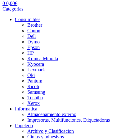
0
0,00
€
Categorias
Consumibles
Brother
Canon
Dell
Dymo
Epson
HP
Konica Minolta
Kyocera
Lexmark
Oki
Pantum
Ricoh
Samsung
Toshiba
Xerox
Informatica
Almacenamiento externo
Impresoras, Multifunciones, Etiquetadoras
Papeleria
Archivo y Clasificacion
Cintas y adhesivos