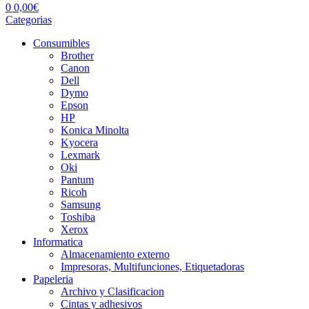
0
0,00
€
Categorias
Consumibles
Brother
Canon
Dell
Dymo
Epson
HP
Konica Minolta
Kyocera
Lexmark
Oki
Pantum
Ricoh
Samsung
Toshiba
Xerox
Informatica
Almacenamiento externo
Impresoras, Multifunciones, Etiquetadoras
Papeleria
Archivo y Clasificacion
Cintas y adhesivos