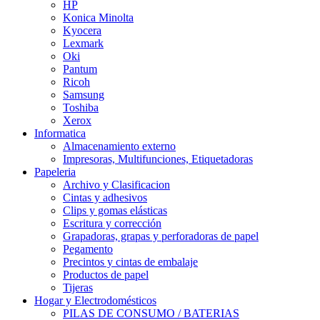
HP
Konica Minolta
Kyocera
Lexmark
Oki
Pantum
Ricoh
Samsung
Toshiba
Xerox
Informatica
Almacenamiento externo
Impresoras, Multifunciones, Etiquetadoras
Papeleria
Archivo y Clasificacion
Cintas y adhesivos
Clips y gomas elásticas
Escritura y corrección
Grapadoras, grapas y perforadoras de papel
Pegamento
Precintos y cintas de embalaje
Productos de papel
Tijeras
Hogar y Electrodomésticos
PILAS DE CONSUMO / BATERIAS