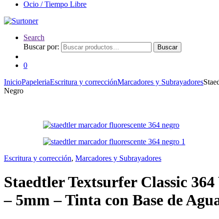
Ocio / Tiempo Libre
Search
Buscar por:
Buscar
0
Inicio
Papeleria
Escritura y corrección
Marcadores y Subrayadores
Stae
Negro
Escritura y corrección
,
Marcadores y Subrayadores
Staedtler Textsurfer Classic 36
– 5mm – Tinta con Base de Agua