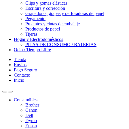
Clips y gomas elásticas
Escritura y corrección
Grapadoras, grapas y perforadoras de papel
Pegamento
Precintos y cintas de embalaje
Productos de papel
Tijeras
Hogar y Electrodomésticos
PILAS DE CONSUMO / BATERIAS
Ocio / Tiempo Libre
Tienda
Envíos
Pago Seguro
Contacto
Inicio
Consumibles
Brother
Canon
Dell
Dymo
Epson