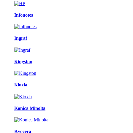
Infonotes
Ingraf
Kingston
Kioxia
Konica Minolta
Kyocera