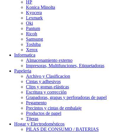
HP
Konica Minolta
Kyocera
Lexmark
Oki
Pantum
Ricoh
Samsung
Toshiba
Xerox
Informatica
Almacenamiento externo
Impresoras, Multifunciones, Etiquetadoras
Papeleria
Archivo y Clasificacion
Cintas y adhesivos
Clips y gomas elásticas
Escritura y corrección
Grapadoras, grapas y perforadoras de papel
Pegamento
Precintos y cintas de embalaje
Productos de papel
Tijeras
Hogar y Electrodomésticos
PILAS DE CONSUMO / BATERIAS