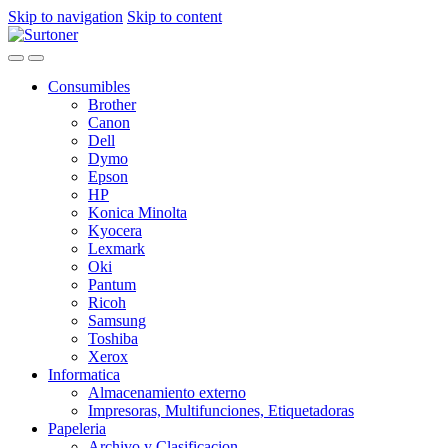
Skip to navigation
Skip to content
Consumibles
Brother
Canon
Dell
Dymo
Epson
HP
Konica Minolta
Kyocera
Lexmark
Oki
Pantum
Ricoh
Samsung
Toshiba
Xerox
Informatica
Almacenamiento externo
Impresoras, Multifunciones, Etiquetadoras
Papeleria
Archivo y Clasificacion