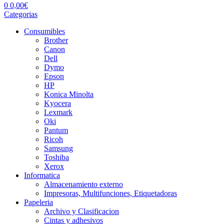
0
0,00
€
Categorias
Consumibles
Brother
Canon
Dell
Dymo
Epson
HP
Konica Minolta
Kyocera
Lexmark
Oki
Pantum
Ricoh
Samsung
Toshiba
Xerox
Informatica
Almacenamiento externo
Impresoras, Multifunciones, Etiquetadoras
Papeleria
Archivo y Clasificacion
Cintas y adhesivos