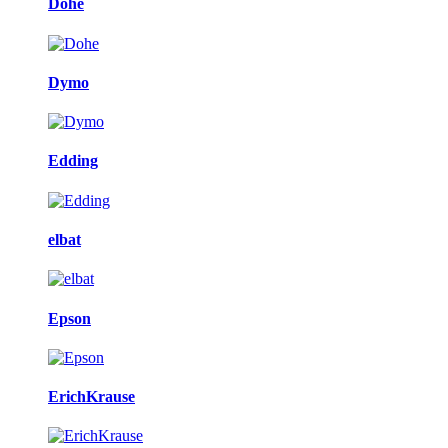
Dohe
Dymo
Edding
elbat
Epson
ErichKrause