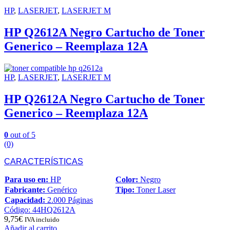
HP
,
LASERJET
,
LASERJET M
HP Q2612A Negro Cartucho de Toner
Generico – Reemplaza 12A
HP
,
LASERJET
,
LASERJET M
HP Q2612A Negro Cartucho de Toner
Generico – Reemplaza 12A
0
out of 5
(0)
CARACTERÍSTICAS
Para uso en:
HP
Color:
Negro
Fabricante:
Genérico
Tipo:
Toner Laser
Capacidad:
2.000 Páginas
Código: 44HQ2612A
9,75
€
IVA incluido
Añadir al carrito