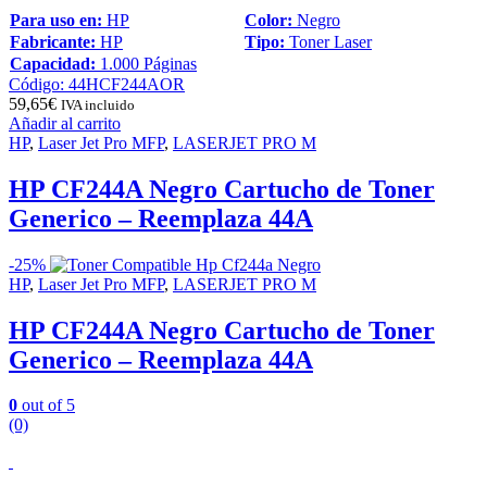
Para uso en:
HP
Color:
Negro
Fabricante:
HP
Tipo:
Toner Laser
Capacidad:
1.000 Páginas
Código: 44HCF244AOR
59,65
€
IVA incluido
Añadir al carrito
HP
,
Laser Jet Pro MFP
,
LASERJET PRO M
HP CF244A Negro Cartucho de Toner
Generico – Reemplaza 44A
-
25%
HP
,
Laser Jet Pro MFP
,
LASERJET PRO M
HP CF244A Negro Cartucho de Toner
Generico – Reemplaza 44A
0
out of 5
(0)