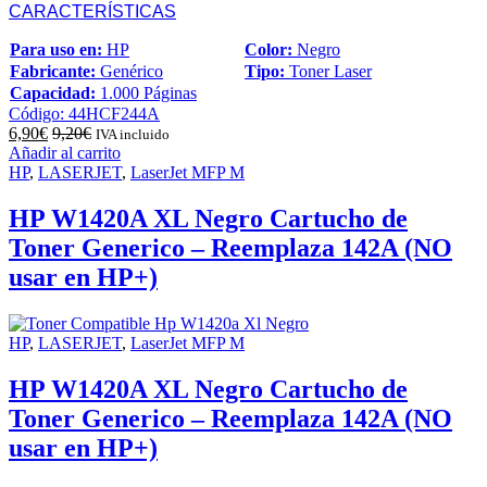
CARACTERÍSTICAS
Para uso en:
HP
Color:
Negro
Fabricante:
Genérico
Tipo:
Toner Laser
Capacidad:
1.000 Páginas
Código: 44HCF244A
6,90
€
9,20
€
IVA incluido
Añadir al carrito
HP
,
LASERJET
,
LaserJet MFP M
HP W1420A XL Negro Cartucho de
Toner Generico – Reemplaza 142A (NO
usar en HP+)
HP
,
LASERJET
,
LaserJet MFP M
HP W1420A XL Negro Cartucho de
Toner Generico – Reemplaza 142A (NO
usar en HP+)