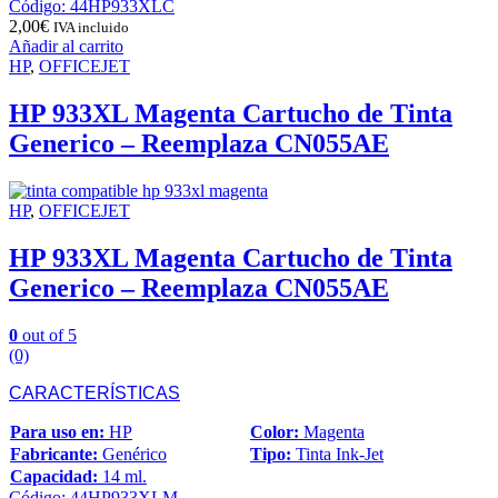
Código: 44HP933XLC
2,00
€
IVA incluido
Añadir al carrito
HP
,
OFFICEJET
HP 933XL Magenta Cartucho de Tinta
Generico – Reemplaza CN055AE
HP
,
OFFICEJET
HP 933XL Magenta Cartucho de Tinta
Generico – Reemplaza CN055AE
0
out of 5
(0)
CARACTERÍSTICAS
Para uso en:
HP
Color:
Magenta
Fabricante:
Genérico
Tipo:
Tinta Ink-Jet
Capacidad:
14 ml.
Código: 44HP933XLM