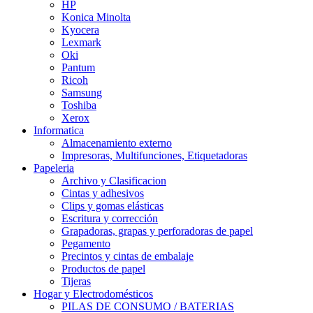
HP
Konica Minolta
Kyocera
Lexmark
Oki
Pantum
Ricoh
Samsung
Toshiba
Xerox
Informatica
Almacenamiento externo
Impresoras, Multifunciones, Etiquetadoras
Papeleria
Archivo y Clasificacion
Cintas y adhesivos
Clips y gomas elásticas
Escritura y corrección
Grapadoras, grapas y perforadoras de papel
Pegamento
Precintos y cintas de embalaje
Productos de papel
Tijeras
Hogar y Electrodomésticos
PILAS DE CONSUMO / BATERIAS