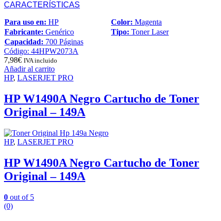
CARACTERÍSTICAS
Para uso en:
HP
Color:
Magenta
Fabricante:
Genérico
Tipo:
Toner Laser
Capacidad:
700 Páginas
Código: 44HPW2073A
7,98
€
IVA incluido
Añadir al carrito
HP
,
LASERJET PRO
HP W1490A Negro Cartucho de Toner
Original – 149A
HP
,
LASERJET PRO
HP W1490A Negro Cartucho de Toner
Original – 149A
0
out of 5
(0)