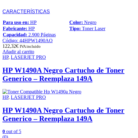
CARACTERÍSTICAS
Para uso en:
HP
Color:
Negro
Fabricante:
HP
Tipo:
Toner Laser
Capacidad:
2.900 Páginas
Código: 44HPW1490AO
122,32
€
IVA incluido
Añadir al carrito
HP
,
LASERJET PRO
HP W1490A Negro Cartucho de Toner
Generico – Reemplaza 149A
HP
,
LASERJET PRO
HP W1490A Negro Cartucho de Toner
Generico – Reemplaza 149A
0
out of 5
(0)