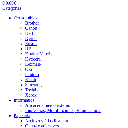
0
0,00
€
Categorias
Consumibles
Brother
Canon
Dell
Dymo
Epson
HP
Konica Minolta
Kyocera
Lexmark
Oki
Pantum
Ricoh
Samsung
Toshiba
Xerox
Informatica
Almacenamiento externo
Impresoras, Multifunciones, Etiquetadoras
Papeleria
Archivo y Clasificacion
Cintas y adhesivos