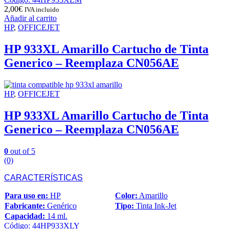
2,00
€
IVA incluido
Añadir al carrito
HP
,
OFFICEJET
HP 933XL Amarillo Cartucho de Tinta
Generico – Reemplaza CN056AE
HP
,
OFFICEJET
HP 933XL Amarillo Cartucho de Tinta
Generico – Reemplaza CN056AE
0
out of 5
(0)
CARACTERÍSTICAS
Para uso en:
HP
Color:
Amarillo
Fabricante:
Genérico
Tipo:
Tinta Ink-Jet
Capacidad:
14 ml.
Código: 44HP933XLY