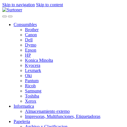
Skip to navigation
Skip to content
Consumibles
Brother
Canon
Dell
Dymo
Epson
HP
Konica Minolta
Kyocera
Lexmark
Oki
Pantum
Ricoh
Samsung
Toshiba
Xerox
Informatica
Almacenamiento externo
Impresoras, Multifunciones, Etiquetadoras
Papeleria
Archivo y Clasificacion