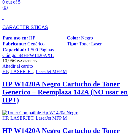
0
out of 5
(0)
CARACTERÍSTICAS
Para uso en:
HP
Color:
Negro
Fabricante:
Genérico
Tipo:
Toner Laser
Capacidad:
1.500 Páginas
Código: 44HPW1420AXL
10,95
€
IVA incluido
Añadir al carrito
HP
,
LASERJET
,
LaserJet MFP M
HP W1420A Negro Cartucho de Toner
Generico – Reemplaza 142A (NO usar en
HP+)
HP
,
LASERJET
,
LaserJet MFP M
HP W1420A Negro Cartucho de Toner