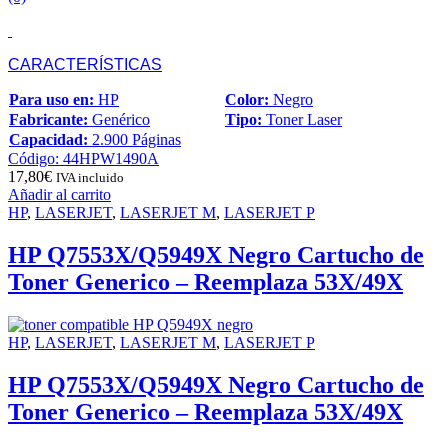
CARACTERÍSTICAS
Para uso en:
HP
Color:
Negro
Fabricante:
Genérico
Tipo:
Toner Laser
Capacidad:
2.900 Páginas
Código: 44HPW1490A
17,80
€
IVA incluido
Añadir al carrito
HP
,
LASERJET
,
LASERJET M
,
LASERJET P
HP Q7553X/Q5949X Negro Cartucho de
Toner Generico – Reemplaza 53X/49X
HP
,
LASERJET
,
LASERJET M
,
LASERJET P
HP Q7553X/Q5949X Negro Cartucho de
Toner Generico – Reemplaza 53X/49X