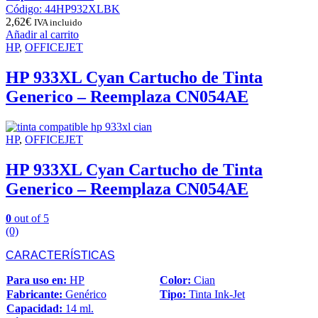
Código: 44HP932XLBK
2,62
€
IVA incluido
Añadir al carrito
HP
,
OFFICEJET
HP 933XL Cyan Cartucho de Tinta
Generico – Reemplaza CN054AE
HP
,
OFFICEJET
HP 933XL Cyan Cartucho de Tinta
Generico – Reemplaza CN054AE
0
out of 5
(0)
CARACTERÍSTICAS
Para uso en:
HP
Color:
Cian
Fabricante:
Genérico
Tipo:
Tinta Ink-Jet
Capacidad:
14 ml.