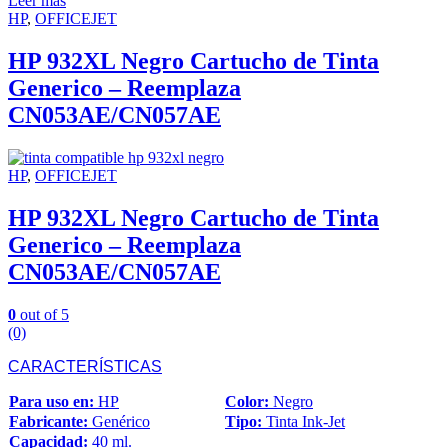
Leer más
HP
,
OFFICEJET
HP 932XL Negro Cartucho de Tinta
Generico – Reemplaza
CN053AE/CN057AE
HP
,
OFFICEJET
HP 932XL Negro Cartucho de Tinta
Generico – Reemplaza
CN053AE/CN057AE
0
out of 5
(0)
CARACTERÍSTICAS
Para uso en:
HP
Color:
Negro
Fabricante:
Genérico
Tipo:
Tinta Ink-Jet
Capacidad:
40 ml.