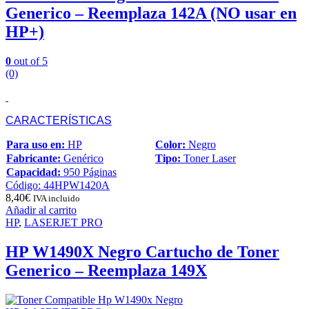
Generico – Reemplaza 142A (NO usar en
HP+)
0
out of 5
(0)
CARACTERÍSTICAS
Para uso en:
HP
Color:
Negro
Fabricante:
Genérico
Tipo:
Toner Laser
Capacidad:
950 Páginas
Código: 44HPW1420A
8,40
€
IVA incluido
Añadir al carrito
HP
,
LASERJET PRO
HP W1490X Negro Cartucho de Toner
Generico – Reemplaza 149X