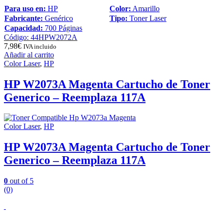
Para uso en:
HP
Color:
Amarillo
Fabricante:
Genérico
Tipo:
Toner Laser
Capacidad:
700 Páginas
Código: 44HPW2072A
7,98
€
IVA incluido
Añadir al carrito
Color Laser
,
HP
HP W2073A Magenta Cartucho de Toner
Generico – Reemplaza 117A
Color Laser
,
HP
HP W2073A Magenta Cartucho de Toner
Generico – Reemplaza 117A
0
out of 5
(0)