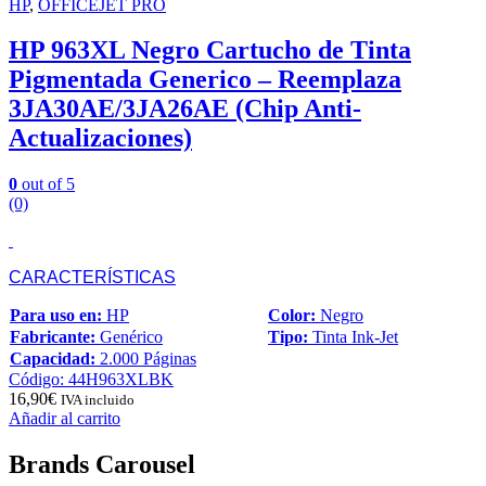
HP
,
OFFICEJET PRO
HP 963XL Negro Cartucho de Tinta
Pigmentada Generico – Reemplaza
3JA30AE/3JA26AE (Chip Anti-
Actualizaciones)
0
out of 5
(0)
CARACTERÍSTICAS
Para uso en:
HP
Color:
Negro
Fabricante:
Genérico
Tipo:
Tinta Ink-Jet
Capacidad:
2.000 Páginas
Código: 44H963XLBK
16,90
€
IVA incluido
Añadir al carrito
Brands Carousel