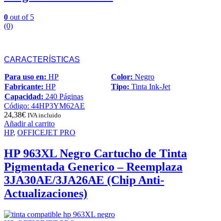
0
out of 5
(0)
CARACTERÍSTICAS
Para uso en:
HP
Color:
Negro
Fabricante:
HP
Tipo:
Tinta Ink-Jet
Capacidad:
240 Páginas
Código: 44HP3YM62AE
24,38
€
IVA incluido
Añadir al carrito
HP
,
OFFICEJET PRO
HP 963XL Negro Cartucho de Tinta
Pigmentada Generico – Reemplaza
3JA30AE/3JA26AE (Chip Anti-
Actualizaciones)