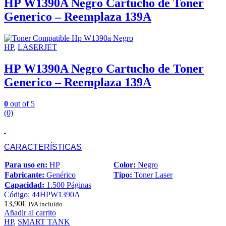
HP W1390A Negro Cartucho de Toner
Generico – Reemplaza 139A
HP
,
LASERJET
HP W1390A Negro Cartucho de Toner
Generico – Reemplaza 139A
0
out of 5
(0)
CARACTERÍSTICAS
Para uso en:
HP
Color:
Negro
Fabricante:
Genérico
Tipo:
Toner Laser
Capacidad:
1.500 Páginas
Código: 44HPW1390A
13,90
€
IVA incluido
Añadir al carrito
HP
,
SMART TANK