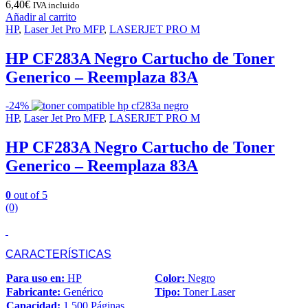
6,40
€
IVA incluido
Añadir al carrito
HP
,
Laser Jet Pro MFP
,
LASERJET PRO M
HP CF283A Negro Cartucho de Toner
Generico – Reemplaza 83A
-
24%
HP
,
Laser Jet Pro MFP
,
LASERJET PRO M
HP CF283A Negro Cartucho de Toner
Generico – Reemplaza 83A
0
out of 5
(0)
CARACTERÍSTICAS
Para uso en:
HP
Color:
Negro
Fabricante:
Genérico
Tipo:
Toner Laser
Capacidad:
1.500 Páginas