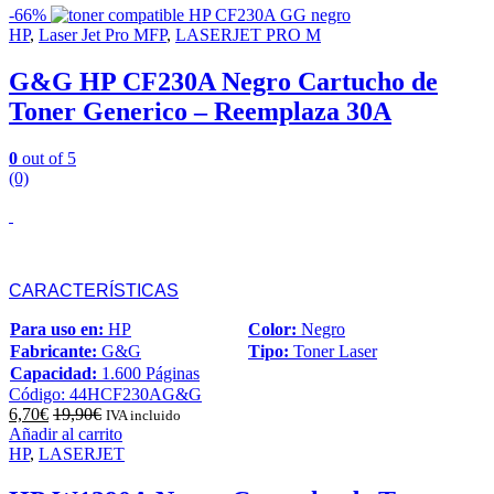
-
66%
HP
,
Laser Jet Pro MFP
,
LASERJET PRO M
G&G HP CF230A Negro Cartucho de
Toner Generico – Reemplaza 30A
0
out of 5
(0)
CARACTERÍSTICAS
Para uso en:
HP
Color:
Negro
Fabricante:
G&G
Tipo:
Toner Laser
Capacidad:
1.600 Páginas
Código: 44HCF230AG&G
6,70
€
19,90
€
IVA incluido
Añadir al carrito
HP
,
LASERJET