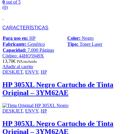
0
out of 5
(0)
CARACTERÍSTICAS
Para uso en:
HP
Color:
Negro
Fabricante:
Genérico
Tipo:
Toner Laser
Capacidad:
7.000 Páginas
Código: 44HQ5949X
13,70
€
IVA incluido
Añadir al carrito
DESKJET
,
ENVY
,
HP
HP 305XL Negro Cartucho de Tinta
Original – 3YM62AE
DESKJET
,
ENVY
,
HP
HP 305XL Negro Cartucho de Tinta
Original – 3YM62AE