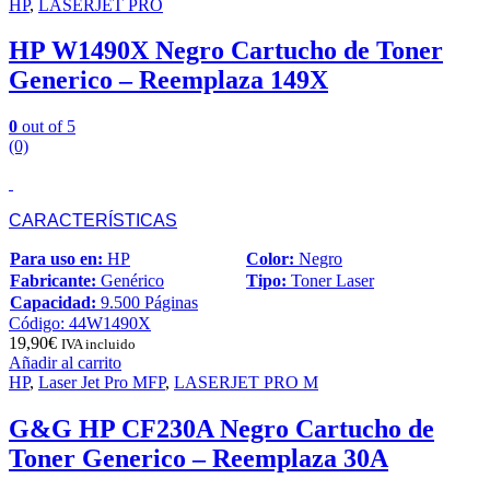
HP
,
LASERJET PRO
HP W1490X Negro Cartucho de Toner
Generico – Reemplaza 149X
0
out of 5
(0)
CARACTERÍSTICAS
Para uso en:
HP
Color:
Negro
Fabricante:
Genérico
Tipo:
Toner Laser
Capacidad:
9.500 Páginas
Código: 44W1490X
19,90
€
IVA incluido
Añadir al carrito
HP
,
Laser Jet Pro MFP
,
LASERJET PRO M
G&G HP CF230A Negro Cartucho de
Toner Generico – Reemplaza 30A