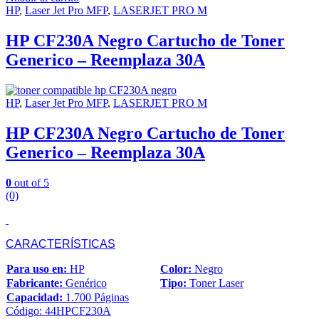
HP
,
Laser Jet Pro MFP
,
LASERJET PRO M
HP CF230A Negro Cartucho de Toner
Generico – Reemplaza 30A
HP
,
Laser Jet Pro MFP
,
LASERJET PRO M
HP CF230A Negro Cartucho de Toner
Generico – Reemplaza 30A
0
out of 5
(0)
CARACTERÍSTICAS
Para uso en:
HP
Color:
Negro
Fabricante:
Genérico
Tipo:
Toner Laser
Capacidad:
1.700 Páginas
Código: 44HPCF230A