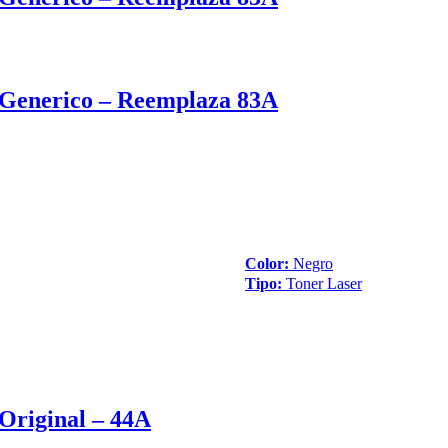
Generico – Reemplaza 83A
Color:
Negro
Tipo:
Toner Laser
Original – 44A