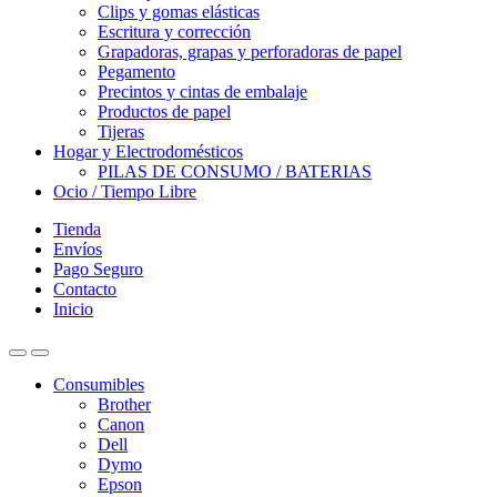
Clips y gomas elásticas
Escritura y corrección
Grapadoras, grapas y perforadoras de papel
Pegamento
Precintos y cintas de embalaje
Productos de papel
Tijeras
Hogar y Electrodomésticos
PILAS DE CONSUMO / BATERIAS
Ocio / Tiempo Libre
Tienda
Envíos
Pago Seguro
Contacto
Inicio
Consumibles
Brother
Canon
Dell
Dymo
Epson