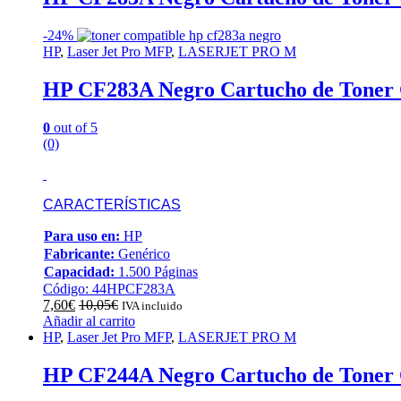
-
24%
HP
,
Laser Jet Pro MFP
,
LASERJET PRO M
HP CF283A Negro Cartucho de Toner 
0
out of 5
(0)
CARACTERÍSTICAS
Para uso en:
HP
Fabricante:
Genérico
Capacidad:
1.500 Páginas
Código: 44HPCF283A
7,60
€
10,05
€
IVA incluido
Añadir al carrito
HP
,
Laser Jet Pro MFP
,
LASERJET PRO M
HP CF244A Negro Cartucho de Toner 