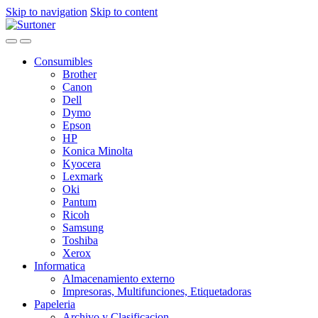
Skip to navigation
Skip to content
Consumibles
Brother
Canon
Dell
Dymo
Epson
HP
Konica Minolta
Kyocera
Lexmark
Oki
Pantum
Ricoh
Samsung
Toshiba
Xerox
Informatica
Almacenamiento externo
Impresoras, Multifunciones, Etiquetadoras
Papeleria
Archivo y Clasificacion