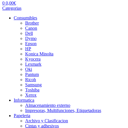
0
0,00
€
Categorias
Consumibles
Brother
Canon
Dell
Dymo
Epson
HP
Konica Minolta
Kyocera
Lexmark
Oki
Pantum
Ricoh
Samsung
Toshiba
Xerox
Informatica
Almacenamiento externo
Impresoras, Multifunciones, Etiquetadoras
Papeleria
Archivo y Clasificacion
Cintas y adhesivos