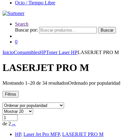
Ocio / Tiempo Libre
Search
Buscar por:
Buscar
0
Inicio
Consumibles
HP
Toner Laser HP
LASERJET PRO M
LASERJET PRO M
Mostrando 1–20 de 34 resultados
Ordenado por popularidad
Filtros
de 2
→
HP
,
Laser Jet Pro MFP
,
LASERJET PRO M