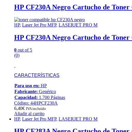
HP CF230A Negro Cartucho de Toner 
HP
,
Laser Jet Pro MFP
,
LASERJET PRO M
HP CF230A Negro Cartucho de Toner 
0
out of 5
(0)
CARACTERÍSTICAS
Para uso en:
HP
Fabricante:
Genérico
Capacidad:
1.700 Páginas
Código: 44HPCF230A
6,40
€
IVA incluido
Añadir al carrito
HP
,
Laser Jet Pro MFP
,
LASERJET PRO M
HP CF283A Negro Cartucho de Toner 