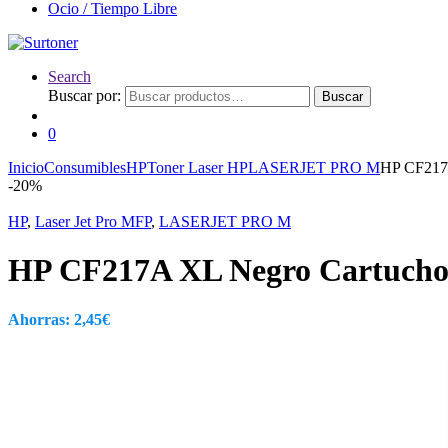
Ocio / Tiempo Libre
Search
Buscar por:
Buscar
0
Inicio
Consumibles
HP
Toner Laser HP
LASERJET PRO M
HP CF217A
-
20%
HP
,
Laser Jet Pro MFP
,
LASERJET PRO M
HP CF217A XL Negro Cartucho 
Ahorras:
2,45
€