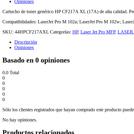
Opiniones
Cartucho de toner genérico HP CF217A XL (17A) de alta calidad. Pro
Compatibilidades: LaserJet Pro M 102a; LaserJet Pro M 102w; La
SKU:
44HPCF217AXL
Categorías:
HP
,
Laser Jet Pro MFP
,
LASER
Descripción
Opiniones
Basado en 0 opiniones
0.0
Total
0
0
0
0
0
Sólo los clientes registrados que hayan comprado este producto puede
No hay opiniones.
Productos relacionados