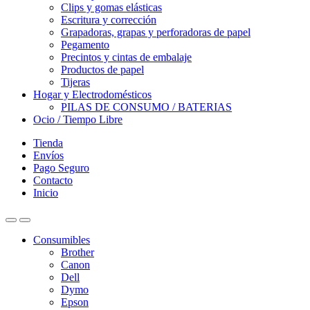
Clips y gomas elásticas
Escritura y corrección
Grapadoras, grapas y perforadoras de papel
Pegamento
Precintos y cintas de embalaje
Productos de papel
Tijeras
Hogar y Electrodomésticos
PILAS DE CONSUMO / BATERIAS
Ocio / Tiempo Libre
Tienda
Envíos
Pago Seguro
Contacto
Inicio
Consumibles
Brother
Canon
Dell
Dymo
Epson