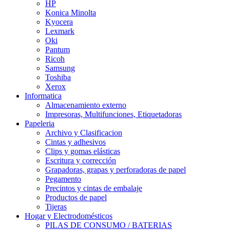
HP
Konica Minolta
Kyocera
Lexmark
Oki
Pantum
Ricoh
Samsung
Toshiba
Xerox
Informatica
Almacenamiento externo
Impresoras, Multifunciones, Etiquetadoras
Papeleria
Archivo y Clasificacion
Cintas y adhesivos
Clips y gomas elásticas
Escritura y corrección
Grapadoras, grapas y perforadoras de papel
Pegamento
Precintos y cintas de embalaje
Productos de papel
Tijeras
Hogar y Electrodomésticos
PILAS DE CONSUMO / BATERIAS