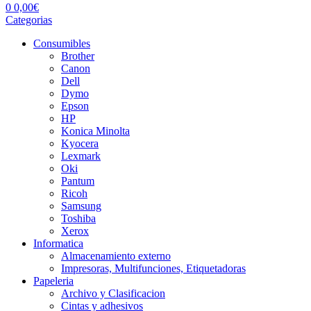
0
0,00
€
Categorias
Consumibles
Brother
Canon
Dell
Dymo
Epson
HP
Konica Minolta
Kyocera
Lexmark
Oki
Pantum
Ricoh
Samsung
Toshiba
Xerox
Informatica
Almacenamiento externo
Impresoras, Multifunciones, Etiquetadoras
Papeleria
Archivo y Clasificacion
Cintas y adhesivos