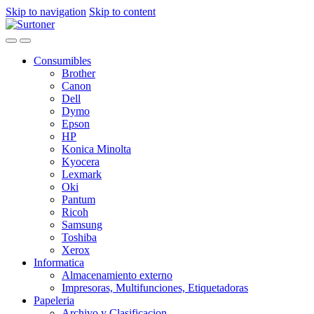
Skip to navigation
Skip to content
Consumibles
Brother
Canon
Dell
Dymo
Epson
HP
Konica Minolta
Kyocera
Lexmark
Oki
Pantum
Ricoh
Samsung
Toshiba
Xerox
Informatica
Almacenamiento externo
Impresoras, Multifunciones, Etiquetadoras
Papeleria
Archivo y Clasificacion