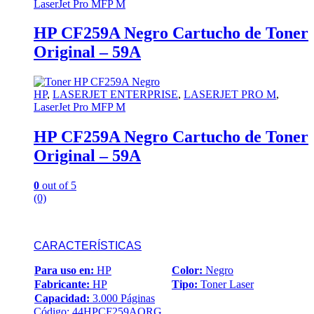
LaserJet Pro MFP M
HP CF259A Negro Cartucho de Toner
Original – 59A
HP
,
LASERJET ENTERPRISE
,
LASERJET PRO M
,
LaserJet Pro MFP M
HP CF259A Negro Cartucho de Toner
Original – 59A
0
out of 5
(0)
CARACTERÍSTICAS
Para uso en:
HP
Color:
Negro
Fabricante:
HP
Tipo:
Toner Laser
Capacidad:
3.000 Páginas
Código: 44HPCF259AORG