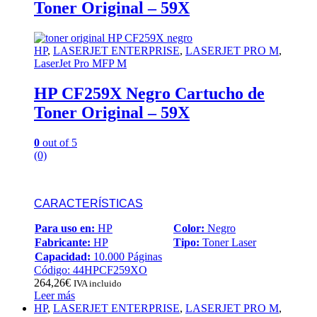
Toner Original – 59X
HP
,
LASERJET ENTERPRISE
,
LASERJET PRO M
,
LaserJet Pro MFP M
HP CF259X Negro Cartucho de
Toner Original – 59X
0
out of 5
(0)
CARACTERÍSTICAS
Para uso en:
HP
Color:
Negro
Fabricante:
HP
Tipo:
Toner Laser
Capacidad:
10.000 Páginas
Código: 44HPCF259XO
264,26
€
IVA incluido
Leer más
HP
,
LASERJET ENTERPRISE
,
LASERJET PRO M
,