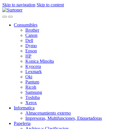
Skip to navigation
Skip to content
Consumibles
Brother
Canon
Dell
Dymo
Epson
HP
Konica Minolta
Kyocera
Lexmark
Oki
Pantum
Ricoh
Samsung
Toshiba
Xerox
Informatica
Almacenamiento externo
Impresoras, Multifunciones, Etiquetadoras
Papeleria
Archivo y Clasificacion