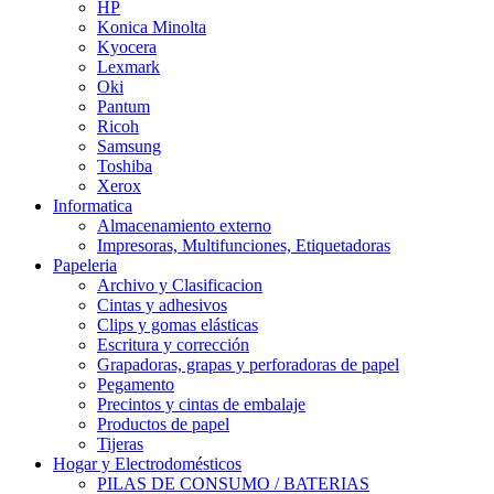
HP
Konica Minolta
Kyocera
Lexmark
Oki
Pantum
Ricoh
Samsung
Toshiba
Xerox
Informatica
Almacenamiento externo
Impresoras, Multifunciones, Etiquetadoras
Papeleria
Archivo y Clasificacion
Cintas y adhesivos
Clips y gomas elásticas
Escritura y corrección
Grapadoras, grapas y perforadoras de papel
Pegamento
Precintos y cintas de embalaje
Productos de papel
Tijeras
Hogar y Electrodomésticos
PILAS DE CONSUMO / BATERIAS