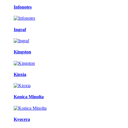
Infonotes
Ingraf
Kingston
Kioxia
Konica Minolta
Kyocera