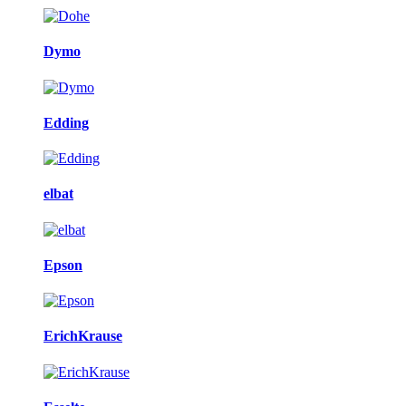
Dymo
Edding
elbat
Epson
ErichKrause