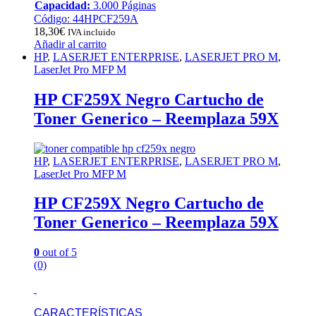
Capacidad:
3.000 Páginas
Código: 44HPCF259A
18,30
€
IVA incluido
Añadir al carrito
HP
,
LASERJET ENTERPRISE
,
LASERJET PRO M
,
LaserJet Pro MFP M
HP CF259X Negro Cartucho de
Toner Generico – Reemplaza 59X
HP
,
LASERJET ENTERPRISE
,
LASERJET PRO M
,
LaserJet Pro MFP M
HP CF259X Negro Cartucho de
Toner Generico – Reemplaza 59X
0
out of 5
(0)
CARACTERÍSTICAS