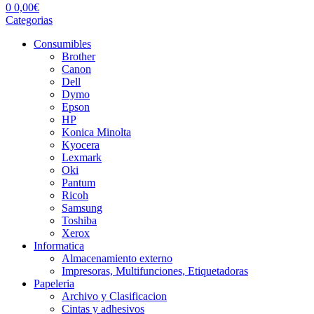
0
0,00
€
Categorias
Consumibles
Brother
Canon
Dell
Dymo
Epson
HP
Konica Minolta
Kyocera
Lexmark
Oki
Pantum
Ricoh
Samsung
Toshiba
Xerox
Informatica
Almacenamiento externo
Impresoras, Multifunciones, Etiquetadoras
Papeleria
Archivo y Clasificacion
Cintas y adhesivos