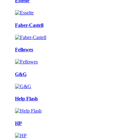
Esselte
Faber-Castell
Fellowes
G&G
Help Flash
HP