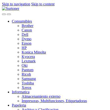
Skip to navigation
Skip to content
Consumibles
Brother
Canon
Dell
Dymo
Epson
HP
Konica Minolta
Kyocera
Lexmark
Oki
Pantum
Ricoh
Samsung
Toshiba
Xerox
Informatica
Almacenamiento externo
Impresoras, Multifunciones, Etiquetadoras
Papeleria
Archivo y Clasificacion