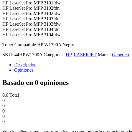
HP LaserJet Pro MFP 3101fdw
HP LaserJet Pro MFP 3102fdn
HP LaserJet Pro MFP 3102fdw
HP LaserJet Pro MFP 3103fdn
HP LaserJet Pro MFP 3103fdw
HP LaserJet Pro MFP 3104fdn
HP LaserJet Pro MFP 3104fdw
Toner Compatible HP W1390A Negro
SKU:
44HPW1390A
Categorías:
HP
,
LASERJET
Marca:
Genérico
Descripción
Opiniones
Basado en 0 opiniones
0.0
Total
0
0
0
0
0
Sólo los clientes registrados que hayan comprado este producto puede