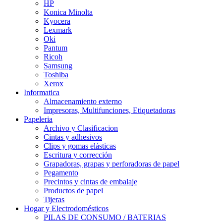
HP
Konica Minolta
Kyocera
Lexmark
Oki
Pantum
Ricoh
Samsung
Toshiba
Xerox
Informatica
Almacenamiento externo
Impresoras, Multifunciones, Etiquetadoras
Papeleria
Archivo y Clasificacion
Cintas y adhesivos
Clips y gomas elásticas
Escritura y corrección
Grapadoras, grapas y perforadoras de papel
Pegamento
Precintos y cintas de embalaje
Productos de papel
Tijeras
Hogar y Electrodomésticos
PILAS DE CONSUMO / BATERIAS