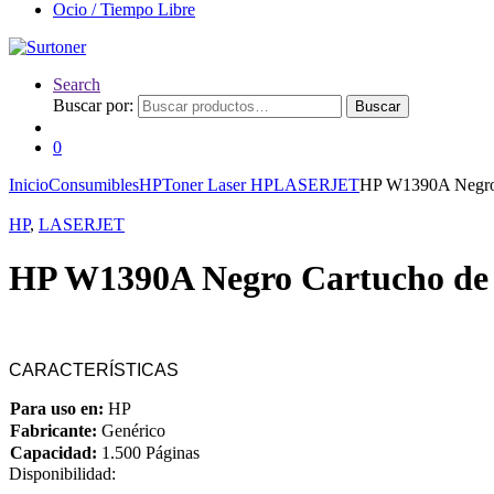
Ocio / Tiempo Libre
Search
Buscar por:
Buscar
0
Inicio
Consumibles
HP
Toner Laser HP
LASERJET
HP W1390A Negro 
HP
,
LASERJET
HP W1390A Negro Cartucho de 
CARACTERÍSTICAS
Para uso en:
HP
Fabricante:
Genérico
Capacidad:
1.500 Páginas
Disponibilidad: