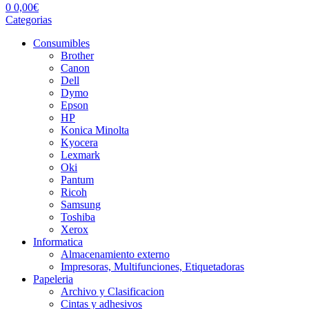
0
0,00
€
Categorias
Consumibles
Brother
Canon
Dell
Dymo
Epson
HP
Konica Minolta
Kyocera
Lexmark
Oki
Pantum
Ricoh
Samsung
Toshiba
Xerox
Informatica
Almacenamiento externo
Impresoras, Multifunciones, Etiquetadoras
Papeleria
Archivo y Clasificacion
Cintas y adhesivos