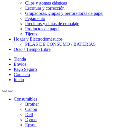
Clips y gomas elásticas
Escritura y corrección
Grapadoras, grapas y perforadoras de papel
Pegamento
Precintos y cintas de embalaje
Productos de papel
Tijeras
Hogar y Electrodomésticos
PILAS DE CONSUMO / BATERIAS
Ocio / Tiempo Libre
Tienda
Envíos
Pago Seguro
Contacto
Inicio
Consumibles
Brother
Canon
Dell
Dymo
Epson