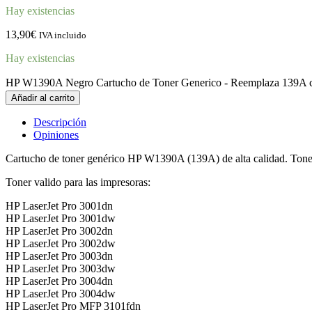
Hay existencias
13,90
€
IVA incluido
Hay existencias
HP W1390A Negro Cartucho de Toner Generico - Reemplaza 139A c
Añadir al carrito
Descripción
Opiniones
Cartucho de toner genérico HP W1390A (139A) de alta calidad. T
Toner valido para las impresoras:
HP LaserJet Pro 3001dn
HP LaserJet Pro 3001dw
HP LaserJet Pro 3002dn
HP LaserJet Pro 3002dw
HP LaserJet Pro 3003dn
HP LaserJet Pro 3003dw
HP LaserJet Pro 3004dn
HP LaserJet Pro 3004dw
HP LaserJet Pro MFP 3101fdn