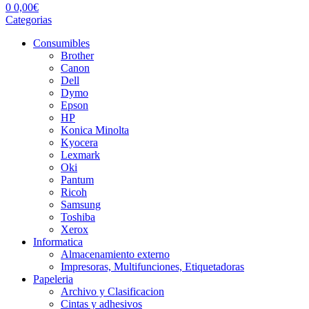
0
0,00
€
Categorias
Consumibles
Brother
Canon
Dell
Dymo
Epson
HP
Konica Minolta
Kyocera
Lexmark
Oki
Pantum
Ricoh
Samsung
Toshiba
Xerox
Informatica
Almacenamiento externo
Impresoras, Multifunciones, Etiquetadoras
Papeleria
Archivo y Clasificacion
Cintas y adhesivos