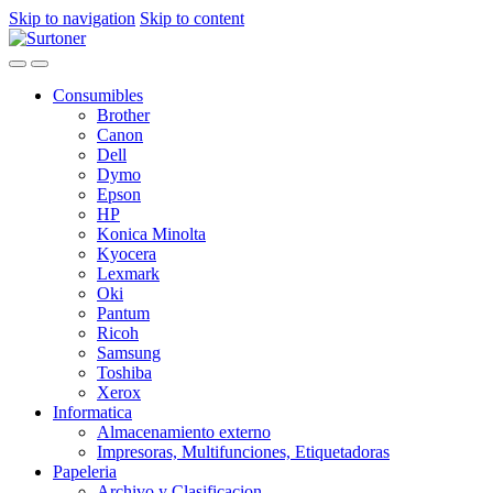
Skip to navigation
Skip to content
Consumibles
Brother
Canon
Dell
Dymo
Epson
HP
Konica Minolta
Kyocera
Lexmark
Oki
Pantum
Ricoh
Samsung
Toshiba
Xerox
Informatica
Almacenamiento externo
Impresoras, Multifunciones, Etiquetadoras
Papeleria
Archivo y Clasificacion