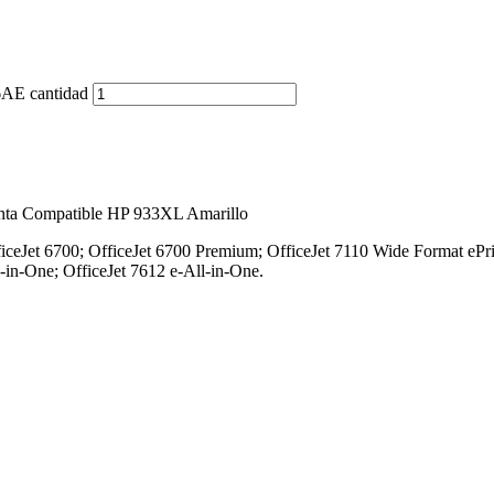
6AE cantidad
inta Compatible HP 933XL Amarillo
ficeJet 6700; OfficeJet 6700 Premium; OfficeJet 7110 Wide Format ePri
-in-One; OfficeJet 7612 e-All-in-One.