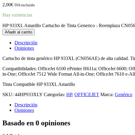
2,00
€
IVA incluido
Hay existencias
HP 933XL Amarillo Cartucho de Tinta Generico - Reemplaza CN05
Añadir al carrito
Descripción
Opiniones
Cartucho de tinta genérico HP 933XL (CN056AE) de alta calidad. T
Compatibilidades: OfficeJet 6100 ePrinter H611a; OfficeJet 6600; Of
in-One; OfficeJet 7512 Wide Format All-in-One; OfficeJet 7610 e-All
Tinta Compatible HP 933XL Amarillo
SKU:
44HP933XLY
Categorías:
HP
,
OFFICEJET
Marca:
Genérico
Descripción
Opiniones
Basado en 0 opiniones