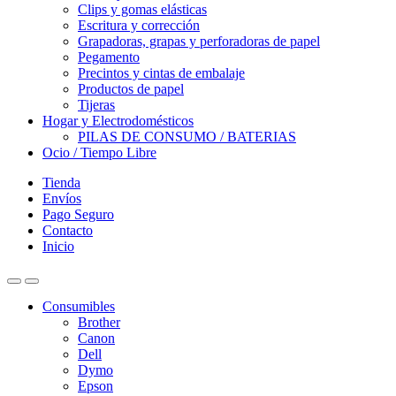
Clips y gomas elásticas
Escritura y corrección
Grapadoras, grapas y perforadoras de papel
Pegamento
Precintos y cintas de embalaje
Productos de papel
Tijeras
Hogar y Electrodomésticos
PILAS DE CONSUMO / BATERIAS
Ocio / Tiempo Libre
Tienda
Envíos
Pago Seguro
Contacto
Inicio
Consumibles
Brother
Canon
Dell
Dymo
Epson