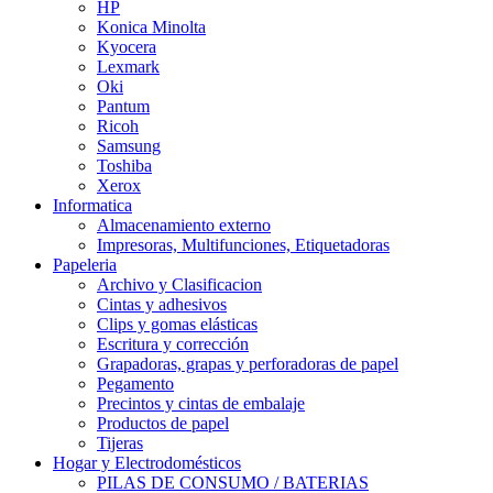
HP
Konica Minolta
Kyocera
Lexmark
Oki
Pantum
Ricoh
Samsung
Toshiba
Xerox
Informatica
Almacenamiento externo
Impresoras, Multifunciones, Etiquetadoras
Papeleria
Archivo y Clasificacion
Cintas y adhesivos
Clips y gomas elásticas
Escritura y corrección
Grapadoras, grapas y perforadoras de papel
Pegamento
Precintos y cintas de embalaje
Productos de papel
Tijeras
Hogar y Electrodomésticos
PILAS DE CONSUMO / BATERIAS