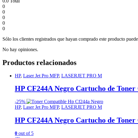
0.0
Total
0
0
0
0
0
Sólo los clientes registrados que hayan comprado este producto puede
No hay opiniones.
Productos relacionados
HP
,
Laser Jet Pro MFP
,
LASERJET PRO M
HP CF244A Negro Cartucho de Toner 
-
25%
HP
,
Laser Jet Pro MFP
,
LASERJET PRO M
HP CF244A Negro Cartucho de Toner 
0
out of 5