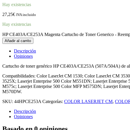
Hay existencias
27,25
€
IVA incluido
Hay existencias
HP CE403A/CE253A Magenta Cartucho de Toner Generico - Reemp
Añadir al carrito
Descripción
Opiniones
Cartucho de toner genérico HP CE403A/CE253A (507A/504A) de alt
Compatibilidades: Color LaserJet CM 1530; Color LaserJet CM 353
3525X; Laserjet Enterprise 500 Color M551DN; Laserjet Enterprise
M575c; Laserjet Enterprise 500 Color MFP M575DN; Laserjet Enter
M570DW.
SKU:
44HPCE253A
Categorías:
COLOR LASERJET CM
,
COLOR
Descripción
Opiniones
Basado en 0 opiniones