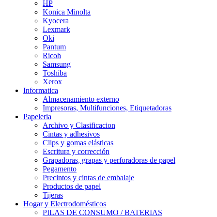
HP
Konica Minolta
Kyocera
Lexmark
Oki
Pantum
Ricoh
Samsung
Toshiba
Xerox
Informatica
Almacenamiento externo
Impresoras, Multifunciones, Etiquetadoras
Papeleria
Archivo y Clasificacion
Cintas y adhesivos
Clips y gomas elásticas
Escritura y corrección
Grapadoras, grapas y perforadoras de papel
Pegamento
Precintos y cintas de embalaje
Productos de papel
Tijeras
Hogar y Electrodomésticos
PILAS DE CONSUMO / BATERIAS