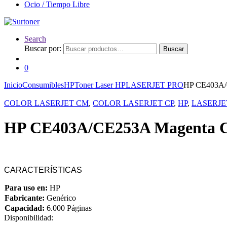
Ocio / Tiempo Libre
Search
Buscar por:
Buscar
0
Inicio
Consumibles
HP
Toner Laser HP
LASERJET PRO
HP CE403A/C
COLOR LASERJET CM
,
COLOR LASERJET CP
,
HP
,
LASERJE
HP CE403A/CE253A Magenta Ca
CARACTERÍSTICAS
Para uso en:
HP
Fabricante:
Genérico
Capacidad:
6.000 Páginas
Disponibilidad: