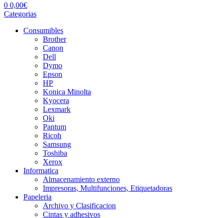
0
0,00
€
Categorias
Consumibles
Brother
Canon
Dell
Dymo
Epson
HP
Konica Minolta
Kyocera
Lexmark
Oki
Pantum
Ricoh
Samsung
Toshiba
Xerox
Informatica
Almacenamiento externo
Impresoras, Multifunciones, Etiquetadoras
Papeleria
Archivo y Clasificacion
Cintas y adhesivos