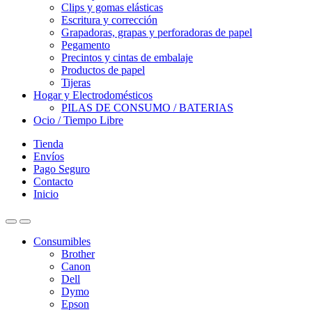
Clips y gomas elásticas
Escritura y corrección
Grapadoras, grapas y perforadoras de papel
Pegamento
Precintos y cintas de embalaje
Productos de papel
Tijeras
Hogar y Electrodomésticos
PILAS DE CONSUMO / BATERIAS
Ocio / Tiempo Libre
Tienda
Envíos
Pago Seguro
Contacto
Inicio
Consumibles
Brother
Canon
Dell
Dymo
Epson