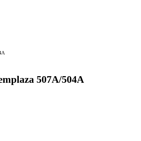
04A
emplaza 507A/504A