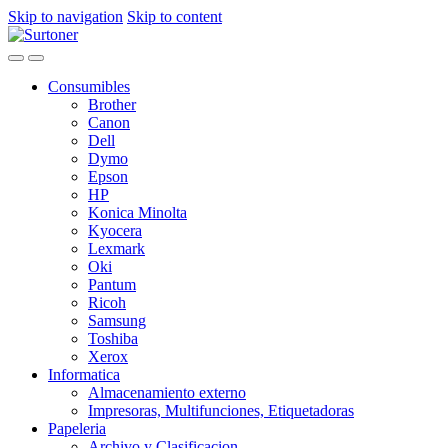
Skip to navigation
Skip to content
Consumibles
Brother
Canon
Dell
Dymo
Epson
HP
Konica Minolta
Kyocera
Lexmark
Oki
Pantum
Ricoh
Samsung
Toshiba
Xerox
Informatica
Almacenamiento externo
Impresoras, Multifunciones, Etiquetadoras
Papeleria
Archivo y Clasificacion