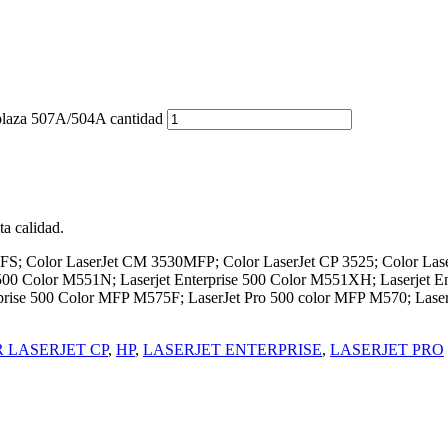
laza 507A/504A cantidad
a calidad.
0FS; Color LaserJet CM 3530MFP; Color LaserJet CP 3525; Color Las
 500 Color M551N; Laserjet Enterprise 500 Color M551XH; Laserjet E
prise 500 Color MFP M575F; LaserJet Pro 500 color MFP M570; Lase
 LASERJET CP
,
HP
,
LASERJET ENTERPRISE
,
LASERJET PRO