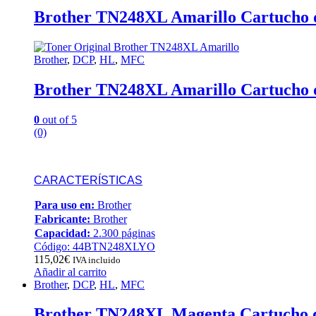
Brother TN248XL Amarillo Cartucho 
Brother
,
DCP
,
HL
,
MFC
Brother TN248XL Amarillo Cartucho 
0
out of 5
(0)
CARACTERÍSTICAS
Para uso en:
Brother
Fabricante:
Brother
Capacidad:
2.300 páginas
Código: 44BTN248XLYO
115,02
€
IVA incluido
Añadir al carrito
Brother
,
DCP
,
HL
,
MFC
Brother TN248XL Magenta Cartucho 