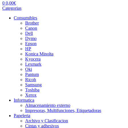
0
0,00
€
Categorias
Consumibles
Brother
Canon
Dell
Dymo
Epson
HP
Konica Minolta
Kyocera
Lexmark
Oki
Pantum
Ricoh
Samsung
Toshiba
Xerox
Informatica
Almacenamiento externo
Impresoras, Multifunciones, Etiquetadoras
Papeleria
Archivo y Clasificacion
Cintas y adhesivos