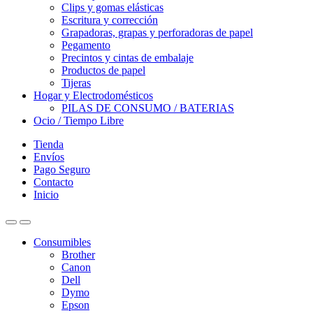
Clips y gomas elásticas
Escritura y corrección
Grapadoras, grapas y perforadoras de papel
Pegamento
Precintos y cintas de embalaje
Productos de papel
Tijeras
Hogar y Electrodomésticos
PILAS DE CONSUMO / BATERIAS
Ocio / Tiempo Libre
Tienda
Envíos
Pago Seguro
Contacto
Inicio
Consumibles
Brother
Canon
Dell
Dymo
Epson