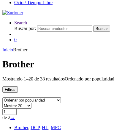
Ocio / Tiempo Libre
Search
Buscar por:
Buscar
0
Inicio
Brother
Brother
Mostrando 1–20 de 38 resultados
Ordenado por popularidad
Filtros
de 2
→
Brother
,
DCP
,
HL
,
MFC