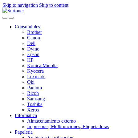
Skip to navigation
Skip to content
Consumibles
Brother
Canon
Dell
Dymo
Epson
HP
Konica Minolta
Kyocera
Lexmark
Oki
Pantum
Ricoh
Samsung
Toshiba
Xerox
Informatica
Almacenamiento externo
Impresoras, Multifunciones, Etiquetadoras
Papeleria
Archivo y Clasificacion