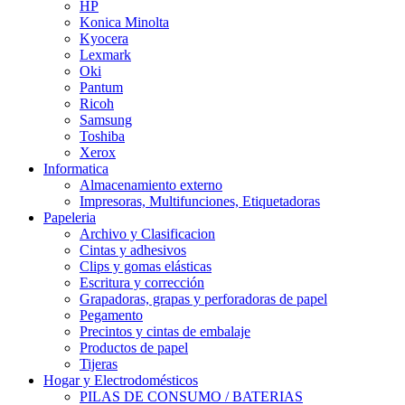
HP
Konica Minolta
Kyocera
Lexmark
Oki
Pantum
Ricoh
Samsung
Toshiba
Xerox
Informatica
Almacenamiento externo
Impresoras, Multifunciones, Etiquetadoras
Papeleria
Archivo y Clasificacion
Cintas y adhesivos
Clips y gomas elásticas
Escritura y corrección
Grapadoras, grapas y perforadoras de papel
Pegamento
Precintos y cintas de embalaje
Productos de papel
Tijeras
Hogar y Electrodomésticos
PILAS DE CONSUMO / BATERIAS