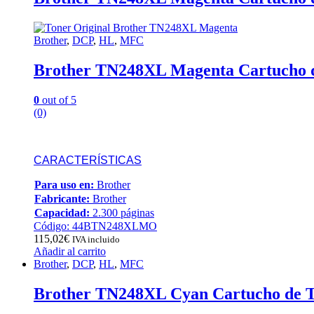
Brother
,
DCP
,
HL
,
MFC
Brother TN248XL Magenta Cartucho 
0
out of 5
(0)
CARACTERÍSTICAS
Para uso en:
Brother
Fabricante:
Brother
Capacidad:
2.300 páginas
Código: 44BTN248XLMO
115,02
€
IVA incluido
Añadir al carrito
Brother
,
DCP
,
HL
,
MFC
Brother TN248XL Cyan Cartucho de 