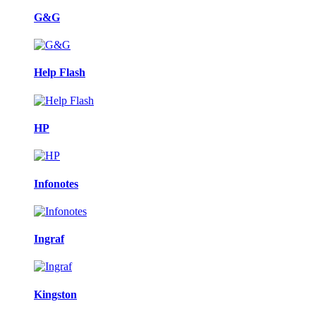
G&G
Help Flash
HP
Infonotes
Ingraf
Kingston