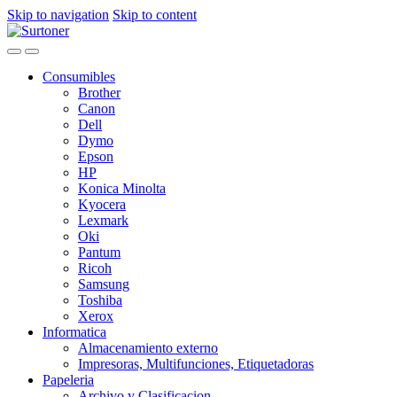
Skip to navigation
Skip to content
Consumibles
Brother
Canon
Dell
Dymo
Epson
HP
Konica Minolta
Kyocera
Lexmark
Oki
Pantum
Ricoh
Samsung
Toshiba
Xerox
Informatica
Almacenamiento externo
Impresoras, Multifunciones, Etiquetadoras
Papeleria
Archivo y Clasificacion