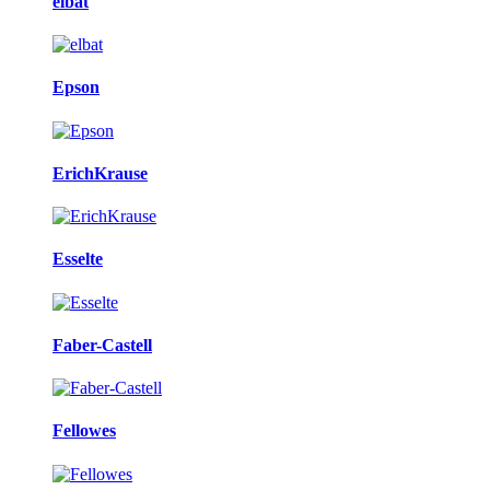
elbat
Epson
ErichKrause
Esselte
Faber-Castell
Fellowes