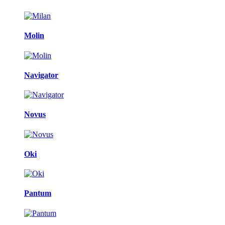
Molin
Navigator
Novus
Oki
Pantum