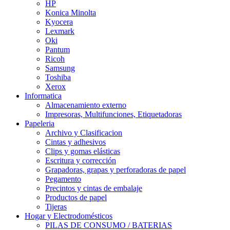
HP
Konica Minolta
Kyocera
Lexmark
Oki
Pantum
Ricoh
Samsung
Toshiba
Xerox
Informatica
Almacenamiento externo
Impresoras, Multifunciones, Etiquetadoras
Papeleria
Archivo y Clasificacion
Cintas y adhesivos
Clips y gomas elásticas
Escritura y corrección
Grapadoras, grapas y perforadoras de papel
Pegamento
Precintos y cintas de embalaje
Productos de papel
Tijeras
Hogar y Electrodomésticos
PILAS DE CONSUMO / BATERIAS