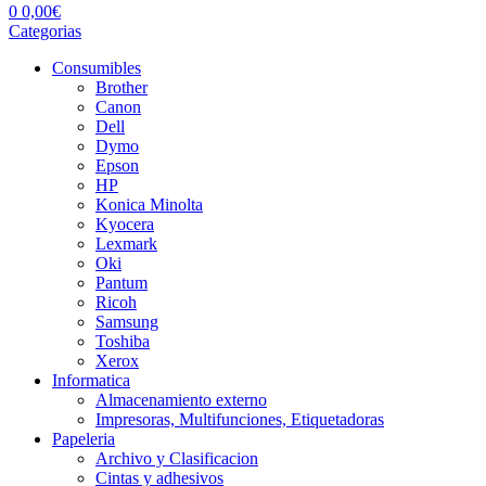
0
0,00
€
Categorias
Consumibles
Brother
Canon
Dell
Dymo
Epson
HP
Konica Minolta
Kyocera
Lexmark
Oki
Pantum
Ricoh
Samsung
Toshiba
Xerox
Informatica
Almacenamiento externo
Impresoras, Multifunciones, Etiquetadoras
Papeleria
Archivo y Clasificacion
Cintas y adhesivos