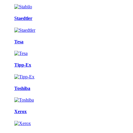
Staedtler
Tesa
Tipp-Ex
Toshiba
Xerox