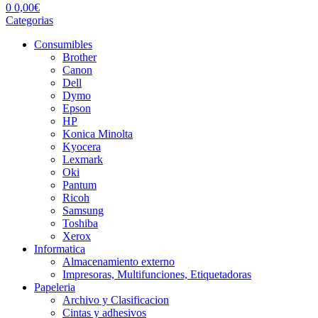
0
0,00
€
Categorias
Consumibles
Brother
Canon
Dell
Dymo
Epson
HP
Konica Minolta
Kyocera
Lexmark
Oki
Pantum
Ricoh
Samsung
Toshiba
Xerox
Informatica
Almacenamiento externo
Impresoras, Multifunciones, Etiquetadoras
Papeleria
Archivo y Clasificacion
Cintas y adhesivos