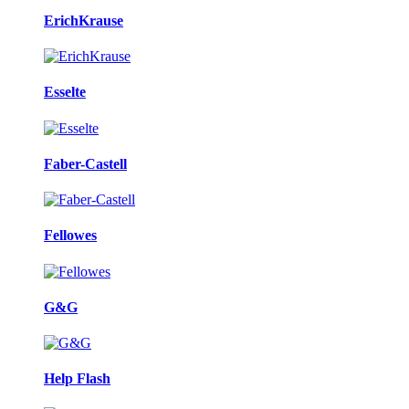
ErichKrause
Esselte
Faber-Castell
Fellowes
G&G
Help Flash