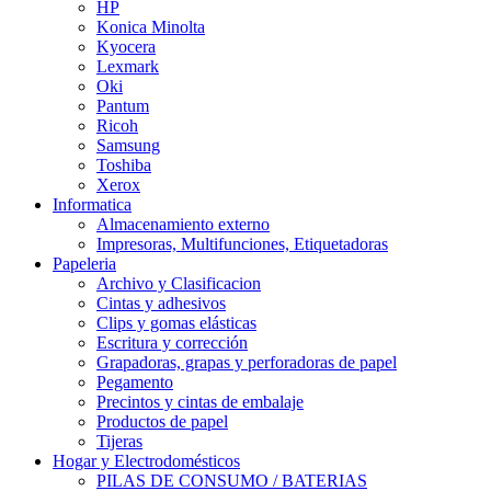
HP
Konica Minolta
Kyocera
Lexmark
Oki
Pantum
Ricoh
Samsung
Toshiba
Xerox
Informatica
Almacenamiento externo
Impresoras, Multifunciones, Etiquetadoras
Papeleria
Archivo y Clasificacion
Cintas y adhesivos
Clips y gomas elásticas
Escritura y corrección
Grapadoras, grapas y perforadoras de papel
Pegamento
Precintos y cintas de embalaje
Productos de papel
Tijeras
Hogar y Electrodomésticos
PILAS DE CONSUMO / BATERIAS