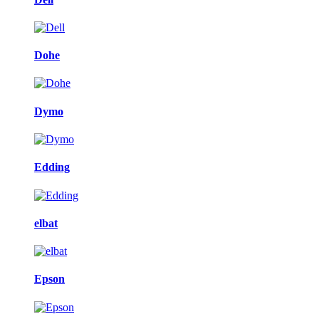
Dohe
Dymo
Edding
elbat
Epson