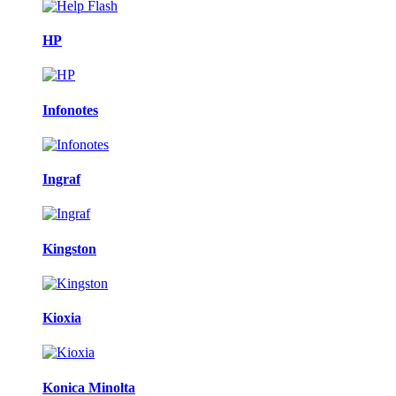
HP
Infonotes
Ingraf
Kingston
Kioxia
Konica Minolta