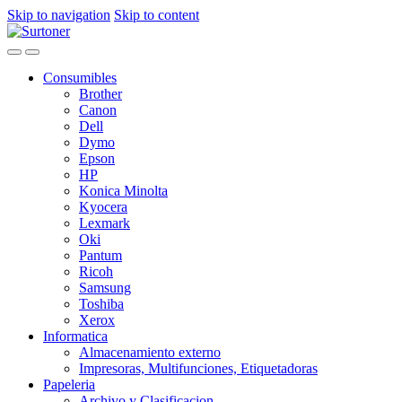
Skip to navigation
Skip to content
Consumibles
Brother
Canon
Dell
Dymo
Epson
HP
Konica Minolta
Kyocera
Lexmark
Oki
Pantum
Ricoh
Samsung
Toshiba
Xerox
Informatica
Almacenamiento externo
Impresoras, Multifunciones, Etiquetadoras
Papeleria
Archivo y Clasificacion