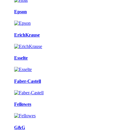
Epson
ErichKrause
Esselte
Faber-Castell
Fellowes
G&G