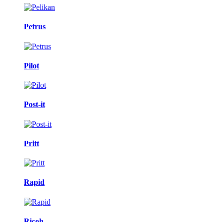
Petrus
Pilot
Post-it
Pritt
Rapid
Ricoh