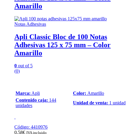
Amarillo
Notas Adhesivas
Apli Classic Bloc de 100 Notas
Adhesivas 125 x 75 mm – Color
Amarillo
0
out of 5
(0)
Marca:
Apli
Color:
Amarillo
Contenido caja:
144
Unidad de venta:
1 unidad
unidades
Código: 4410976
0,58
€
IVA incluido