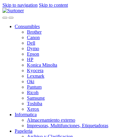
Skip to navigation
Skip to content
Consumibles
Brother
Canon
Dell
Dymo
Epson
HP
Konica Minolta
Kyocera
Lexmark
Oki
Pantum
Ricoh
Samsung
Toshiba
Xerox
Informatica
Almacenamiento externo
Impresoras, Multifunciones, Etiquetadoras
Papeleria
Archivo y Clasificacion