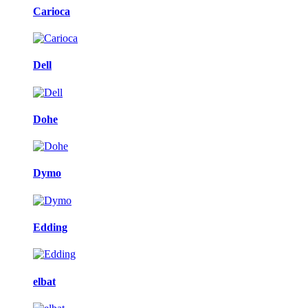
Carioca
Dell
Dohe
Dymo
Edding
elbat