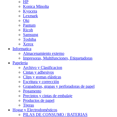
HP
Konica Minolta
Kyocera
Lexmark
Oki
Pantum
Ricoh
Samsung
Toshiba
Xerox
Informatica
Almacenamiento externo
Impresoras, Multifunciones, Etiquetadoras
Papeleria
Archivo y Clasificacion
Cintas y adhesivos
Clips y gomas elásticas
Escritura y corrección
Grapadoras, grapas y perforadoras de papel
Pegamento
Precintos y cintas de embalaje
Productos de papel
Tijeras
Hogar y Electrodomésticos
PILAS DE CONSUMO / BATERIAS