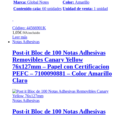
Marca:
Global Notes
Color:
Amarillo
Contenido caja:
60 unidades
Unidad de venta:
1 unidad
Código: 44566901K
1,05
€
IVA incluido
Leer más
Notas Adhesivas
Post-it Bloc de 100 Notas Adhesivas
Removibles Canary Yellow
76x127mm – Papel con Certificacion
PEFC – 7100090881 – Color Amarillo
Claro
Notas Adhesivas
Post-it Bloc de 100 Notas Adhesivas