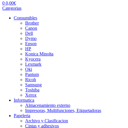
0
0,00
€
Categorias
Consumibles
Brother
Canon
Dell
Dymo
Epson
HP
Konica Minolta
Kyocera
Lexmark
Oki
Pantum
Ricoh
Samsung
Toshiba
Xerox
Informatica
Almacenamiento externo
Impresoras, Multifunciones, Etiquetadoras
Papeleria
Archivo y Clasificacion
Cintas y adhesivos