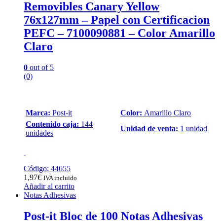
Removibles Canary Yellow
76x127mm – Papel con Certificacion
PEFC – 7100090881 – Color Amarillo
Claro
0
out of 5
(0)
Marca:
Post-it
Color:
Amarillo Claro
Contenido caja:
144
Unidad de venta:
1 unidad
unidades
Código: 44655
1,97
€
IVA incluido
Añadir al carrito
Notas Adhesivas
Post-it Bloc de 100 Notas Adhesivas