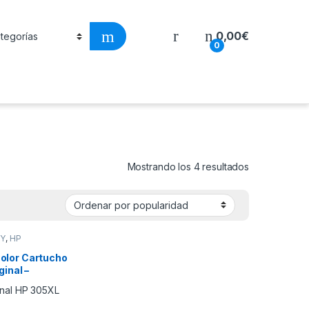
0,00
€
0
Ordenado por
Mostrando los 4 resultados
VY
,
HP
olor Cartucho
ginal –