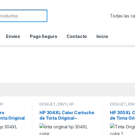
or:
Envíos
Pago Seguro
Contacto
Inicio
HP
DESKJET
,
ENVY
,
HP
DESKJET
,
EN
ro
HP 304XL Color Cartucho
HP 305XL C
nta Original
de Tinta Original –
de Tinta Ori
N9K07AE
3YM63AE