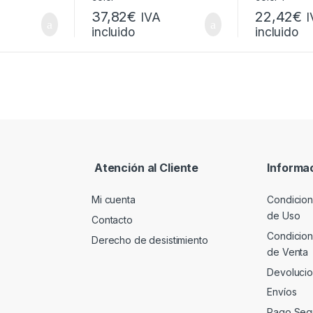
37,82
€
22,42
€
IVA
I
incluido
incluido
Atención al Cliente
Informa
Mi cuenta
Condicion
de Uso
Contacto
Condicion
Derecho de desistimiento
de Venta
Devoluci
Envíos
Pago Seg