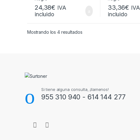
24,38
€
33,36
€
IVA
IVA
incluido
incluido
Ordenado por popularidad
Mostrando los 4 resultados
Brands Carousel
Si tiene alguna consulta, ¡llamenos!
955 310 940 - 614 144 277