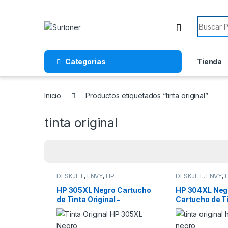
Skip to navigation
Skip to content
Search f
Categorias
Tienda
Inicio
Productos etiquetados “tinta original”
tinta original
DESKJET
,
ENVY
,
HP
DESKJET
,
ENVY
,
HP 305XL Negro Cartucho
HP 304XL Neg
de Tinta Original –
Cartucho de Ti
3YM62AE
– N9K08AE