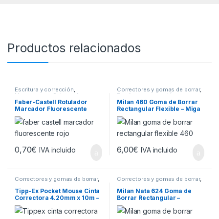
Productos relacionados
Escritura y corrección
,
Correctores y gomas de borrar
,
Marcadores y Subrayadores
Escritura y corrección
Faber-Castell Rotulador
Milan 460 Goma de Borrar
Marcador Fluorescente
Rectangular Flexible – Miga
Textliner 48 – Punta Biselada
de Pan – Caucho Sintetico –
– Trazo entre 1.2mm y 5mm –
Dibujos Infantiles – Colores
Tinta con Base de Agua –
Surtidos
Color Rojo
0,70
€
6,00
€
IVA incluido
IVA incluido
Correctores y gomas de borrar
,
Correctores y gomas de borrar
,
Escritura y corrección
Escritura y corrección
Tipp-Ex Pocket Mouse Cinta
Milan Nata 624 Goma de
Correctora 4.20mm x 10m –
Borrar Rectangular –
Resistente – Escritura
Plastico – Suave – No
Instantanea – Capuchon
Abrasiva – Color Blanco
Protector