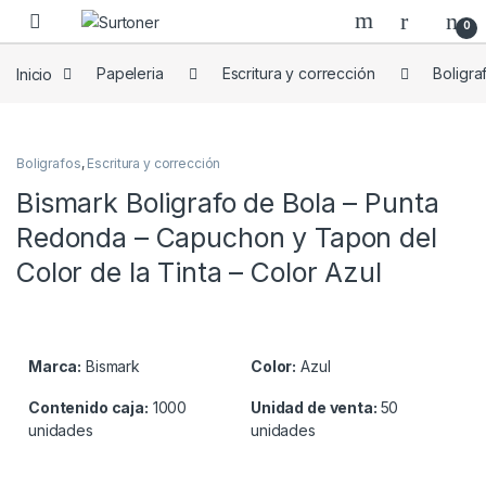
Skip to navigation
Skip to content
0
Inicio
Papeleria
Escritura y corrección
Boligra
Boligrafos
,
Escritura y corrección
Bismark Boligrafo de Bola – Punta
Redonda – Capuchon y Tapon del
Color de la Tinta – Color Azul
Marca:
Bismark
Color:
Azul
Contenido caja:
1000
Unidad de venta:
50
unidades
unidades