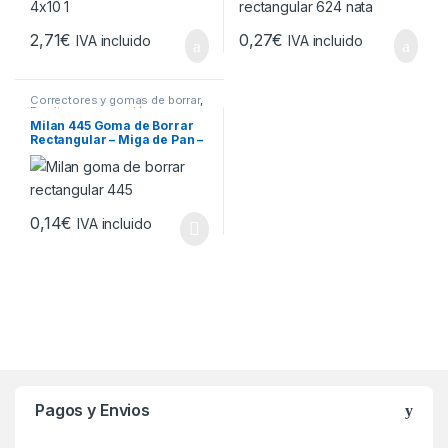
2,71
€
0,27
€
IVA incluido
IVA incluido
Correctores y gomas de borrar
,
Escritura y corrección
Milan 445 Goma de Borrar
Rectangular – Miga de Pan –
Caucho Sintetico – Dibujos
Infantiles – Colores Surtidos
0,14
€
IVA incluido
Brands Carousel
Pagos y Envios