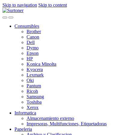
Skip to navigation
Skip to content
Consumibles
Brother
Canon
Dell
Dymo
Epson
HP
Konica Minolta
Kyocera
Lexmark
Oki
Pantum
Ricoh
Samsung
Toshiba
Xerox
Informatica
Almacenamiento externo
Impresoras, Multifunciones, Etiquetadoras
Papeleria
Archivo y Clasificacion