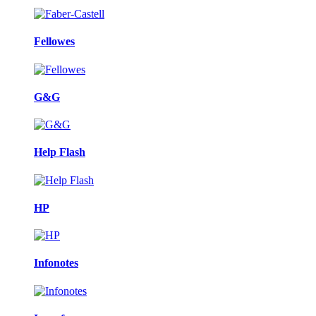
Fellowes
G&G
Help Flash
HP
Infonotes