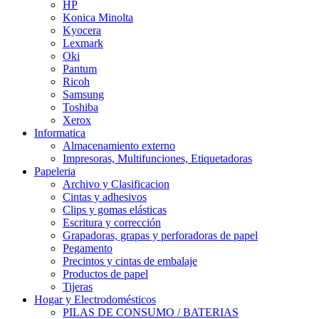
HP
Konica Minolta
Kyocera
Lexmark
Oki
Pantum
Ricoh
Samsung
Toshiba
Xerox
Informatica
Almacenamiento externo
Impresoras, Multifunciones, Etiquetadoras
Papeleria
Archivo y Clasificacion
Cintas y adhesivos
Clips y gomas elásticas
Escritura y corrección
Grapadoras, grapas y perforadoras de papel
Pegamento
Precintos y cintas de embalaje
Productos de papel
Tijeras
Hogar y Electrodomésticos
PILAS DE CONSUMO / BATERIAS