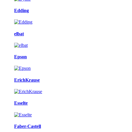
Edding
elbat
Epson
ErichKrause
Esselte
Faber-Castell