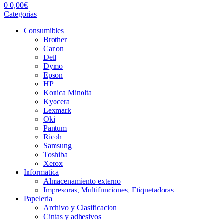
0
0,00
€
Categorias
Consumibles
Brother
Canon
Dell
Dymo
Epson
HP
Konica Minolta
Kyocera
Lexmark
Oki
Pantum
Ricoh
Samsung
Toshiba
Xerox
Informatica
Almacenamiento externo
Impresoras, Multifunciones, Etiquetadoras
Papeleria
Archivo y Clasificacion
Cintas y adhesivos