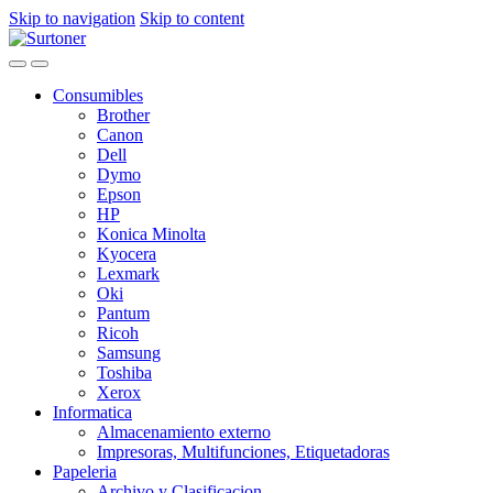
Skip to navigation
Skip to content
Consumibles
Brother
Canon
Dell
Dymo
Epson
HP
Konica Minolta
Kyocera
Lexmark
Oki
Pantum
Ricoh
Samsung
Toshiba
Xerox
Informatica
Almacenamiento externo
Impresoras, Multifunciones, Etiquetadoras
Papeleria
Archivo y Clasificacion