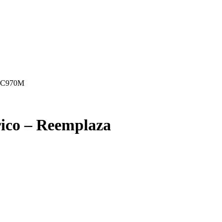
/LC970M
ico – Reemplaza