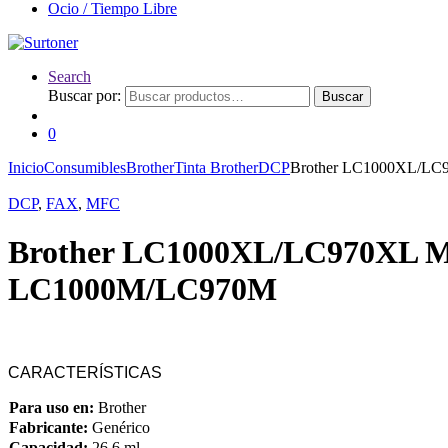
Ocio / Tiempo Libre
Search
Buscar por:
Buscar
0
Inicio
Consumibles
Brother
Tinta Brother
DCP
Brother LC1000XL/LC9
DCP
,
FAX
,
MFC
Brother LC1000XL/LC970XL Mag
LC1000M/LC970M
CARACTERÍSTICAS
Para uso en:
Brother
Fabricante:
Genérico
Capacidad:
26,6 ml.