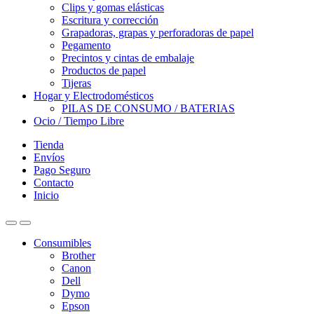
Clips y gomas elásticas
Escritura y corrección
Grapadoras, grapas y perforadoras de papel
Pegamento
Precintos y cintas de embalaje
Productos de papel
Tijeras
Hogar y Electrodomésticos
PILAS DE CONSUMO / BATERIAS
Ocio / Tiempo Libre
Tienda
Envíos
Pago Seguro
Contacto
Inicio
Consumibles
Brother
Canon
Dell
Dymo
Epson