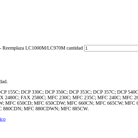
o - Reemplaza LC1000M/LC970M cantidad
dad.
C; DCP 155C; DCP 330C; DCP 350C; DCP 353C; DCP 357C; DCP 
 FAX 2480C; FAX 2580C; MFC 230C; MFC 235C; MFC 240C; MFC
W; MFC 650CD; MFC 650CDW; MFC 660CN; MFC 665CW; MFC 
C 880CDN; MFC 880CDWN; MFC 885CW.
ico