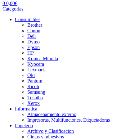
0
0,00
€
Categorias
Consumibles
Brother
Canon
Dell
Dymo
Epson
HP
Konica Minolta
Kyocera
Lexmark
Oki
Pantum
Ricoh
Samsung
Toshiba
Xerox
Informatica
Almacenamiento externo
Impresoras, Multifunciones, Etiquetadoras
Papeleria
Archivo y Clasificacion
Cintas y adhesivos