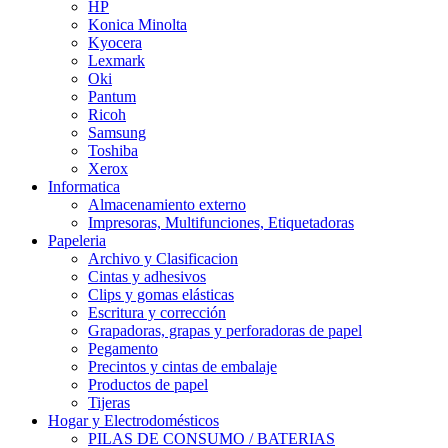
HP
Konica Minolta
Kyocera
Lexmark
Oki
Pantum
Ricoh
Samsung
Toshiba
Xerox
Informatica
Almacenamiento externo
Impresoras, Multifunciones, Etiquetadoras
Papeleria
Archivo y Clasificacion
Cintas y adhesivos
Clips y gomas elásticas
Escritura y corrección
Grapadoras, grapas y perforadoras de papel
Pegamento
Precintos y cintas de embalaje
Productos de papel
Tijeras
Hogar y Electrodomésticos
PILAS DE CONSUMO / BATERIAS