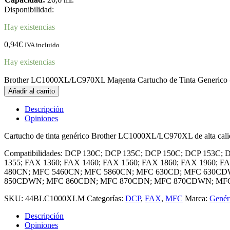
Disponibilidad:
Hay existencias
0,94
€
IVA incluido
Hay existencias
Brother LC1000XL/LC970XL Magenta Cartucho de Tinta Generic
Añadir al carrito
Descripción
Opiniones
Cartucho de tinta genérico Brother LC1000XL/LC970XL de alta cali
Compatibilidades: DCP 130C; DCP 135C; DCP 150C; DCP 153
1355; FAX 1360; FAX 1460; FAX 1560; FAX 1860; FAX 1960;
480CN; MFC 5460CN; MFC 5860CN; MFC 630CD; MFC 630CD
850CDWN; MFC 860CDN; MFC 870CDN; MFC 870CDWN; MF
SKU:
44BLC1000XLM
Categorías:
DCP
,
FAX
,
MFC
Marca:
Genér
Descripción
Opiniones