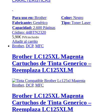
CARACTERÍSTICAS
Para uso en:
Brother
Color:
Negro
Fabricante:
Genérico
Tipo:
Toner Laser
Capacidad:
2.600 Páginas
Código: 44BTN2320
5,90
€
IVA incluido
Añadir al carrito
Brother
,
DCP
,
MFC
Brother LC125XL Magenta
Cartuchos de Tinta Generico –
Reemplaza LC125XLM
Brother
,
DCP
,
MFC
Brother LC125XL Magenta
Cartuchos de Tinta Generico –
Reemplaza LC125XLM