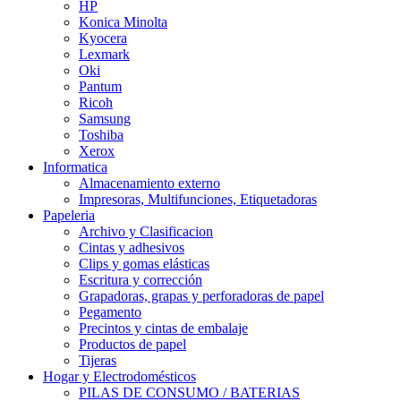
HP
Konica Minolta
Kyocera
Lexmark
Oki
Pantum
Ricoh
Samsung
Toshiba
Xerox
Informatica
Almacenamiento externo
Impresoras, Multifunciones, Etiquetadoras
Papeleria
Archivo y Clasificacion
Cintas y adhesivos
Clips y gomas elásticas
Escritura y corrección
Grapadoras, grapas y perforadoras de papel
Pegamento
Precintos y cintas de embalaje
Productos de papel
Tijeras
Hogar y Electrodomésticos
PILAS DE CONSUMO / BATERIAS