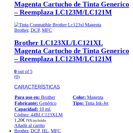
Magenta Cartucho de Tinta Generico
– Reemplaza LC123M/LC121M
Brother
,
DCP
,
MFC
Brother LC123XL/LC121XL
Magenta Cartucho de Tinta Generico
– Reemplaza LC123M/LC121M
0
out of 5
(0)
CARACTERÍSTICAS
Para uso en:
Brother
Color:
Magenta
Fabricante:
Genérico
Tipo:
Tinta Ink-Jet
Capacidad:
10 ml.
Código: 44BLC123XLM
1,20
€
IVA incluido
Añadir al carrito
Brother
,
DCP
,
HL
,
MFC