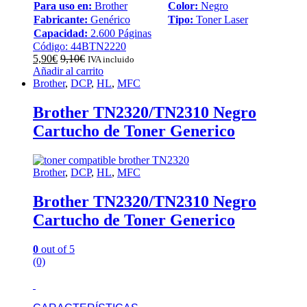
Para uso en:
Brother
Color:
Negro
Fabricante:
Genérico
Tipo:
Toner Laser
Capacidad:
2.600 Páginas
Código: 44BTN2220
5,90
€
9,10
€
IVA incluido
Añadir al carrito
Brother
,
DCP
,
HL
,
MFC
Brother TN2320/TN2310 Negro
Cartucho de Toner Generico
Brother
,
DCP
,
HL
,
MFC
Brother TN2320/TN2310 Negro
Cartucho de Toner Generico
0
out of 5
(0)