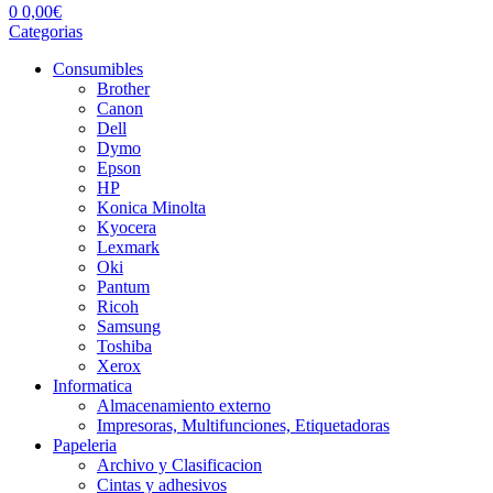
0
0,00
€
Categorias
Consumibles
Brother
Canon
Dell
Dymo
Epson
HP
Konica Minolta
Kyocera
Lexmark
Oki
Pantum
Ricoh
Samsung
Toshiba
Xerox
Informatica
Almacenamiento externo
Impresoras, Multifunciones, Etiquetadoras
Papeleria
Archivo y Clasificacion
Cintas y adhesivos