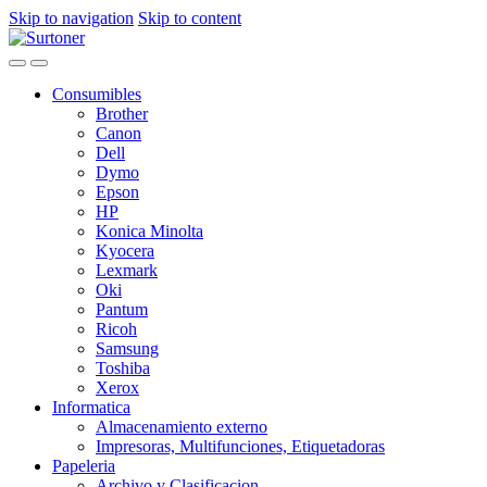
Skip to navigation
Skip to content
Consumibles
Brother
Canon
Dell
Dymo
Epson
HP
Konica Minolta
Kyocera
Lexmark
Oki
Pantum
Ricoh
Samsung
Toshiba
Xerox
Informatica
Almacenamiento externo
Impresoras, Multifunciones, Etiquetadoras
Papeleria
Archivo y Clasificacion