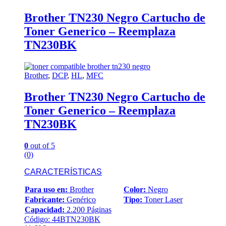
Brother TN230 Negro Cartucho de
Toner Generico – Reemplaza
TN230BK
Brother
,
DCP
,
HL
,
MFC
Brother TN230 Negro Cartucho de
Toner Generico – Reemplaza
TN230BK
0
out of 5
(0)
CARACTERÍSTICAS
Para uso en:
Brother
Color:
Negro
Fabricante:
Genérico
Tipo:
Toner Laser
Capacidad:
2.200 Páginas
Código: 44BTN230BK