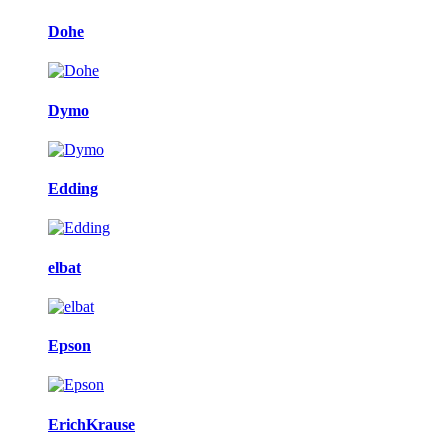
Dohe
Dymo
Edding
elbat
Epson
ErichKrause