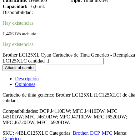
Fabricante:
Genérico
Tipo:
Tinta Ink-Jet
Capacidad:
16,6 ml.
Disponibilidad:
Hay existencias
1,40
€
IVA incluido
Hay existencias
Brother LC125XL Cyan Cartuchos de Tinta Generico - Reemplaza
LC125XLC cantidad
Añadir al carrito
Descripción
Opiniones
Cartucho de tinta genérico Brother LC125XL (LC125XLC) de alta
calidad.
Compatibilidades: DCP J4110DW; MFC J4410DW; MFC
J4510DW; MFC J4610DW; MFC J4710DW; MFC J6520DW;
MFC J6720DW; MFC J6920DW.
SKU:
44BLC125XLC
Categorías:
Brother
,
DCP
,
MFC
Marca:
Genérico