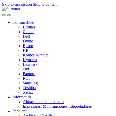
Skip to navigation
Skip to content
Consumibles
Brother
Canon
Dell
Dymo
Epson
HP
Konica Minolta
Kyocera
Lexmark
Oki
Pantum
Ricoh
Samsung
Toshiba
Xerox
Informatica
Almacenamiento externo
Impresoras, Multifunciones, Etiquetadoras
Papeleria
Archivo y Clasificacion