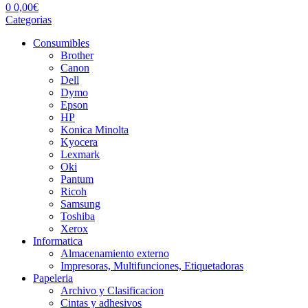
0
0,00
€
Categorias
Consumibles
Brother
Canon
Dell
Dymo
Epson
HP
Konica Minolta
Kyocera
Lexmark
Oki
Pantum
Ricoh
Samsung
Toshiba
Xerox
Informatica
Almacenamiento externo
Impresoras, Multifunciones, Etiquetadoras
Papeleria
Archivo y Clasificacion
Cintas y adhesivos