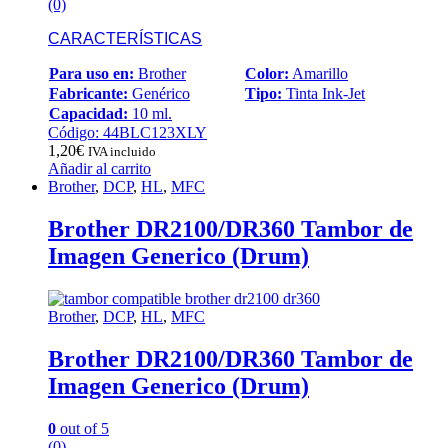
(0)
CARACTERÍSTICAS
Para uso en:
Brother
Color:
Amarillo
Fabricante:
Genérico
Tipo:
Tinta Ink-Jet
Capacidad:
10 ml.
Código: 44BLC123XLY
1,20
€
IVA incluido
Añadir al carrito
Brother
,
DCP
,
HL
,
MFC
Brother DR2100/DR360 Tambor de
Imagen Generico (Drum)
Brother
,
DCP
,
HL
,
MFC
Brother DR2100/DR360 Tambor de
Imagen Generico (Drum)
0
out of 5
(0)