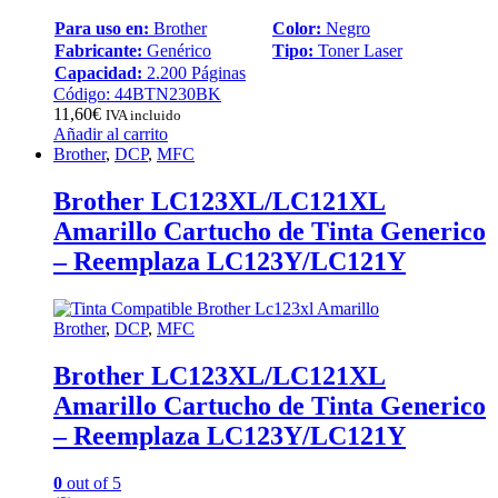
Para uso en:
Brother
Color:
Negro
Fabricante:
Genérico
Tipo:
Toner Laser
Capacidad:
2.200 Páginas
Código: 44BTN230BK
11,60
€
IVA incluido
Añadir al carrito
Brother
,
DCP
,
MFC
Brother LC123XL/LC121XL
Amarillo Cartucho de Tinta Generico
– Reemplaza LC123Y/LC121Y
Brother
,
DCP
,
MFC
Brother LC123XL/LC121XL
Amarillo Cartucho de Tinta Generico
– Reemplaza LC123Y/LC121Y
0
out of 5