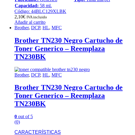
Capacidad:
58 ml.
Código: 44BLC129XLBK
2,10
€
IVA incluido
Añadir al carrito
Brother
,
DCP
,
HL
,
MFC
Brother TN230 Negro Cartucho de
Toner Generico – Reemplaza
TN230BK
Brother
,
DCP
,
HL
,
MFC
Brother TN230 Negro Cartucho de
Toner Generico – Reemplaza
TN230BK
0
out of 5
(0)
CARACTERÍSTICAS