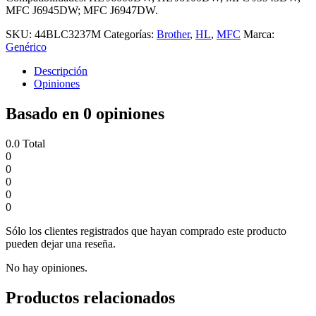
MFC J6945DW; MFC J6947DW.
SKU:
44BLC3237M
Categorías:
Brother
,
HL
,
MFC
Marca:
Genérico
Descripción
Opiniones
Basado en 0 opiniones
0.0
Total
0
0
0
0
0
Sólo los clientes registrados que hayan comprado este producto
pueden dejar una reseña.
No hay opiniones.
Productos relacionados