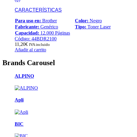
CARACTERÍSTICAS
Para uso en:
Brother
Color:
Negro
Fabricante:
Genérico
Tipo:
Toner Laser
Capacidad:
12.000 Páginas
Código: 44BDR2100
11,20
€
IVA incluido
Añadir al carrito
Brands Carousel
ALPINO
Apli
BIC