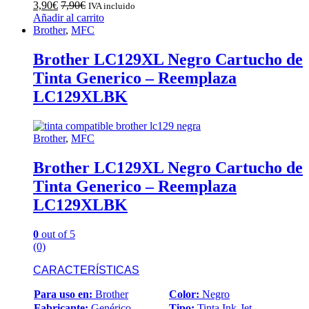
3,90
€
7,90
€
IVA incluido
Añadir al carrito
Brother
,
MFC
Brother LC129XL Negro Cartucho de
Tinta Generico – Reemplaza
LC129XLBK
Brother
,
MFC
Brother LC129XL Negro Cartucho de
Tinta Generico – Reemplaza
LC129XLBK
0
out of 5
(0)
CARACTERÍSTICAS
Para uso en:
Brother
Color:
Negro
Fabricante:
Genérico
Tipo:
Tinta Ink-Jet