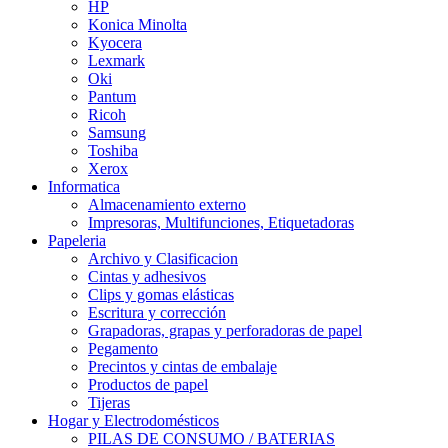
HP
Konica Minolta
Kyocera
Lexmark
Oki
Pantum
Ricoh
Samsung
Toshiba
Xerox
Informatica
Almacenamiento externo
Impresoras, Multifunciones, Etiquetadoras
Papeleria
Archivo y Clasificacion
Cintas y adhesivos
Clips y gomas elásticas
Escritura y corrección
Grapadoras, grapas y perforadoras de papel
Pegamento
Precintos y cintas de embalaje
Productos de papel
Tijeras
Hogar y Electrodomésticos
PILAS DE CONSUMO / BATERIAS