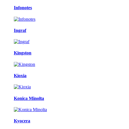
Infonotes
Ingraf
Kingston
Kioxia
Konica Minolta
Kyocera