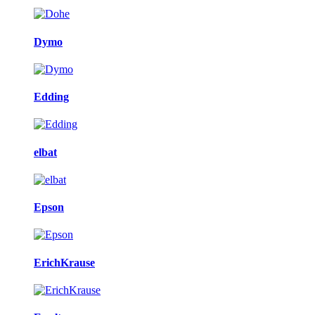
Dymo
Edding
elbat
Epson
ErichKrause