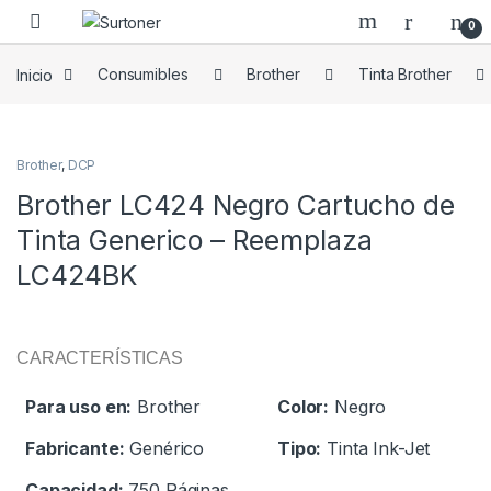
Skip to navigation
Skip to content
0
Inicio
Consumibles
Brother
Tinta Brother
Brother
,
DCP
Brother LC424 Negro Cartucho de
Tinta Generico – Reemplaza
LC424BK
CARACTERÍSTICAS
Para uso en:
Brother
Color:
Negro
Fabricante:
Genérico
Tipo:
Tinta Ink-Jet
Capacidad:
750 Páginas