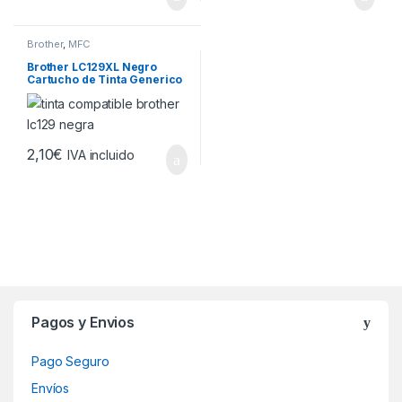
Brother
,
MFC
Brother LC129XL Negro
Cartucho de Tinta Generico
– Reemplaza LC129XLBK
2,10
€
IVA incluido
Brands Carousel
Pagos y Envios
Pago Seguro
Envíos