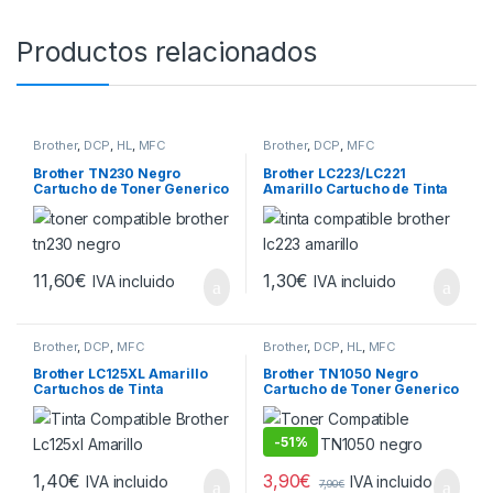
Productos relacionados
Brother
,
DCP
,
HL
,
MFC
Brother
,
DCP
,
MFC
Brother TN230 Negro
Brother LC223/LC221
Cartucho de Toner Generico
Amarillo Cartucho de Tinta
– Reemplaza TN230BK
Generico – Reemplaza
LC223Y/LC221Y
11,60
€
1,30
€
IVA incluido
IVA incluido
Brother
,
DCP
,
MFC
Brother
,
DCP
,
HL
,
MFC
Brother LC125XL Amarillo
Brother TN1050 Negro
Cartuchos de Tinta
Cartucho de Toner Generico
Generico – Reemplaza
LC125XLY
-
51%
3,90
€
1,40
€
IVA incluido
IVA incluido
7,90
€