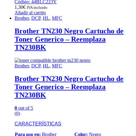
Código: 44BLC223Y
1,30
€
IVA incluido
Añadir al carrito
Brother
,
DCP
,
HL
,
MFC
Brother TN230 Negro Cartucho de
Toner Generico – Reemplaza
TN230BK
Brother
,
DCP
,
HL
,
MFC
Brother TN230 Negro Cartucho de
Toner Generico – Reemplaza
TN230BK
0
out of 5
(0)
CARACTERÍSTICAS
Para uso en:
Brother
Color:
Negro