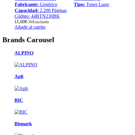
Fabricante:
Genérico
Tipo:
Toner Laser
Capacidad:
2.200 Páginas
Código: 44BTN230BK
11,60
€
IVA incluido
Añadir al carrito
Brands Carousel
ALPINO
Apli
BIC
Bismark