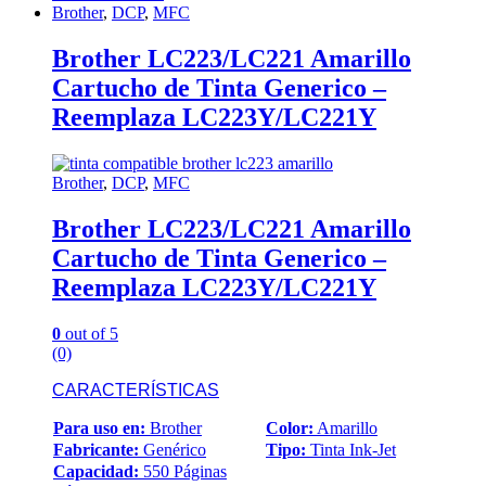
Brother
,
DCP
,
MFC
Brother LC223/LC221 Amarillo
Cartucho de Tinta Generico –
Reemplaza LC223Y/LC221Y
Brother
,
DCP
,
MFC
Brother LC223/LC221 Amarillo
Cartucho de Tinta Generico –
Reemplaza LC223Y/LC221Y
0
out of 5
(0)
CARACTERÍSTICAS
Para uso en:
Brother
Color:
Amarillo
Fabricante:
Genérico
Tipo:
Tinta Ink-Jet
Capacidad:
550 Páginas