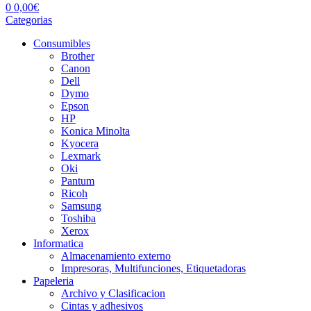
0
0,00
€
Categorias
Consumibles
Brother
Canon
Dell
Dymo
Epson
HP
Konica Minolta
Kyocera
Lexmark
Oki
Pantum
Ricoh
Samsung
Toshiba
Xerox
Informatica
Almacenamiento externo
Impresoras, Multifunciones, Etiquetadoras
Papeleria
Archivo y Clasificacion
Cintas y adhesivos