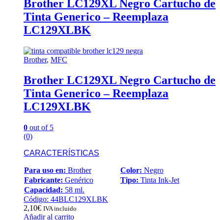
Brother LC129XL Negro Cartucho de
Tinta Generico – Reemplaza
LC129XLBK
Brother
,
MFC
Brother LC129XL Negro Cartucho de
Tinta Generico – Reemplaza
LC129XLBK
0
out of 5
(0)
CARACTERÍSTICAS
Para uso en:
Brother
Color:
Negro
Fabricante:
Genérico
Tipo:
Tinta Ink-Jet
Capacidad:
58 ml.
Código: 44BLC129XLBK
2,10
€
IVA incluido
Añadir al carrito