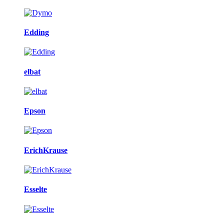
Edding
elbat
Epson
ErichKrause
Esselte