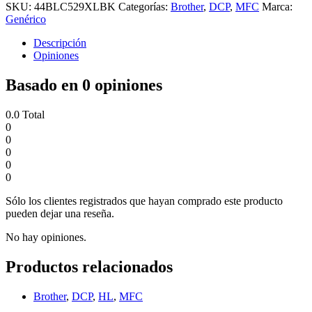
SKU:
44BLC529XLBK
Categorías:
Brother
,
DCP
,
MFC
Marca:
Genérico
Descripción
Opiniones
Basado en 0 opiniones
0.0
Total
0
0
0
0
0
Sólo los clientes registrados que hayan comprado este producto
pueden dejar una reseña.
No hay opiniones.
Productos relacionados
Brother
,
DCP
,
HL
,
MFC