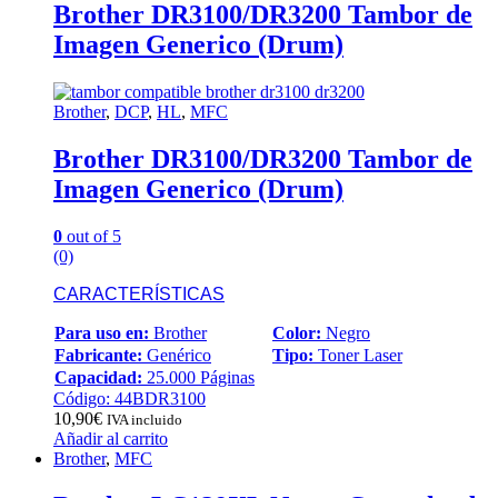
Brother DR3100/DR3200 Tambor de
Imagen Generico (Drum)
Brother
,
DCP
,
HL
,
MFC
Brother DR3100/DR3200 Tambor de
Imagen Generico (Drum)
0
out of 5
(0)
CARACTERÍSTICAS
Para uso en:
Brother
Color:
Negro
Fabricante:
Genérico
Tipo:
Toner Laser
Capacidad:
25.000 Páginas
Código: 44BDR3100
10,90
€
IVA incluido
Añadir al carrito
Brother
,
MFC