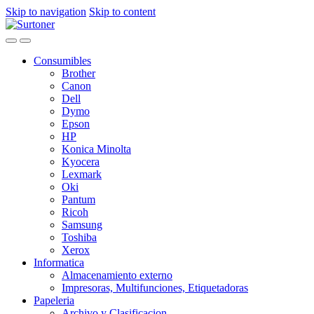
Skip to navigation
Skip to content
Consumibles
Brother
Canon
Dell
Dymo
Epson
HP
Konica Minolta
Kyocera
Lexmark
Oki
Pantum
Ricoh
Samsung
Toshiba
Xerox
Informatica
Almacenamiento externo
Impresoras, Multifunciones, Etiquetadoras
Papeleria
Archivo y Clasificacion