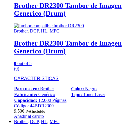
Brother DR2300 Tambor de Imagen
Generico (Drum)
Brother
,
DCP
,
HL
,
MFC
Brother DR2300 Tambor de Imagen
Generico (Drum)
0
out of 5
(0)
CARACTERÍSTICAS
Para uso en:
Brother
Color:
Negro
Fabricante:
Genérico
Tipo:
Toner Laser
Capacidad:
12.000 Páginas
Código: 44BDR2300
9,50
€
IVA incluido
Añadir al carrito
Brother
,
DCP
,
HL
,
MFC