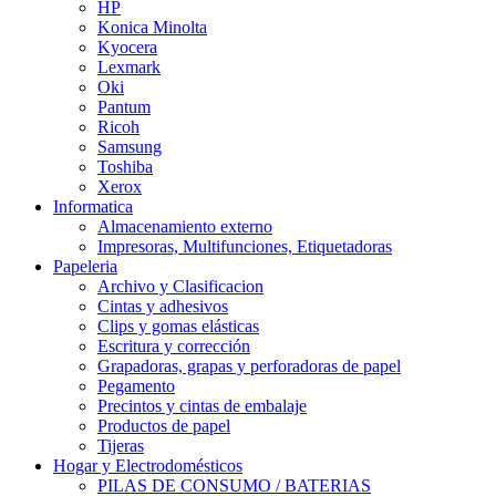
HP
Konica Minolta
Kyocera
Lexmark
Oki
Pantum
Ricoh
Samsung
Toshiba
Xerox
Informatica
Almacenamiento externo
Impresoras, Multifunciones, Etiquetadoras
Papeleria
Archivo y Clasificacion
Cintas y adhesivos
Clips y gomas elásticas
Escritura y corrección
Grapadoras, grapas y perforadoras de papel
Pegamento
Precintos y cintas de embalaje
Productos de papel
Tijeras
Hogar y Electrodomésticos
PILAS DE CONSUMO / BATERIAS