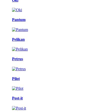
Oki
Pantum
Pelikan
Petrus
Pilot
Post-it