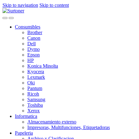
Skip to navigation
Skip to content
Consumibles
Brother
Canon
Dell
Dymo
Epson
HP
Konica Minolta
Kyocera
Lexmark
Oki
Pantum
Ricoh
Samsung
Toshiba
Xerox
Informatica
Almacenamiento externo
Impresoras, Multifunciones, Etiquetadoras
Papeleria
Archivo y Clasificacion