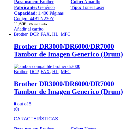
Para uso en:
Brother
Color:
Amarillo
Fabricante:
Genérico
Tipo:
Toner Laser
Capacidad:
1.400 Páginas
Código: 44BTN230Y
11,60
€
IVA incluido
Añadir al carrito
Brother
,
DCP
,
FAX
,
HL
,
MFC
Brother DR3000/DR6000/DR7000
Tambor de Imagen Generico (Drum)
Brother
,
DCP
,
FAX
,
HL
,
MFC
Brother DR3000/DR6000/DR7000
Tambor de Imagen Generico (Drum)
0
out of 5
(0)
CARACTERÍSTICAS
Para uso en:
Brother
Color:
Negro