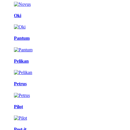
Oki
Pantum
Pelikan
Petrus
Pilot
Post-it