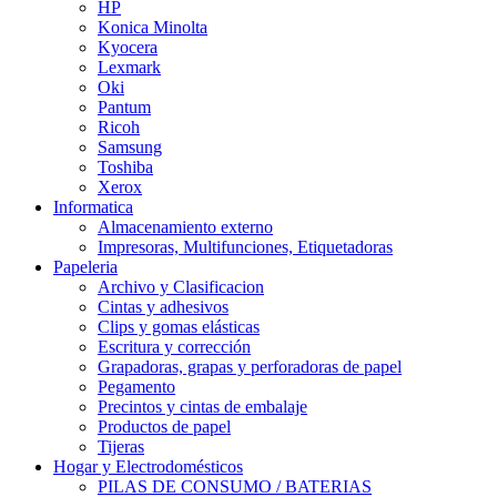
HP
Konica Minolta
Kyocera
Lexmark
Oki
Pantum
Ricoh
Samsung
Toshiba
Xerox
Informatica
Almacenamiento externo
Impresoras, Multifunciones, Etiquetadoras
Papeleria
Archivo y Clasificacion
Cintas y adhesivos
Clips y gomas elásticas
Escritura y corrección
Grapadoras, grapas y perforadoras de papel
Pegamento
Precintos y cintas de embalaje
Productos de papel
Tijeras
Hogar y Electrodomésticos
PILAS DE CONSUMO / BATERIAS