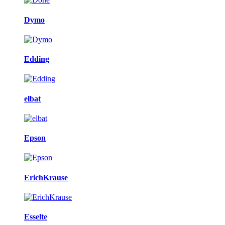
Dymo
Edding
elbat
Epson
ErichKrause
Esselte