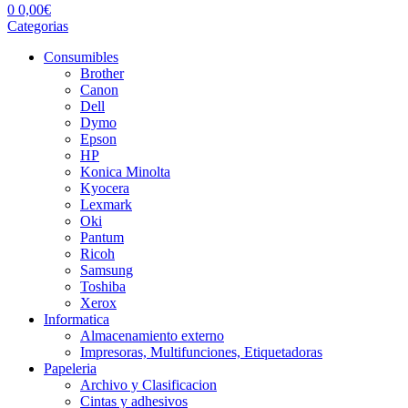
0
0,00
€
Categorias
Consumibles
Brother
Canon
Dell
Dymo
Epson
HP
Konica Minolta
Kyocera
Lexmark
Oki
Pantum
Ricoh
Samsung
Toshiba
Xerox
Informatica
Almacenamiento externo
Impresoras, Multifunciones, Etiquetadoras
Papeleria
Archivo y Clasificacion
Cintas y adhesivos