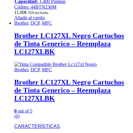
Capacidad:
1.400 Páginas
Código: 44BTN230M
11,60
€
IVA incluido
Añadir al carrito
Brother
,
DCP
,
MFC
Brother LC127XL Negro Cartuchos
de Tinta Generico – Reemplaza
LC127XLBK
Brother
,
DCP
,
MFC
Brother LC127XL Negro Cartuchos
de Tinta Generico – Reemplaza
LC127XLBK
0
out of 5
(0)
CARACTERÍSTICAS