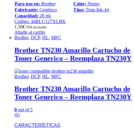
Para uso en:
Brother
Color:
Negro
Fabricante:
Genérico
Tipo:
Tinta Ink-Jet
Capacidad:
28 ml.
Código: 44BLC127XLBK
1,50
€
IVA incluido
Añadir al carrito
Brother
,
DCP
,
HL
,
MFC
Brother TN230 Amarillo Cartucho de
Toner Generico – Reemplaza TN230Y
Brother
,
DCP
,
HL
,
MFC
Brother TN230 Amarillo Cartucho de
Toner Generico – Reemplaza TN230Y
0
out of 5
(0)
CARACTERÍSTICAS