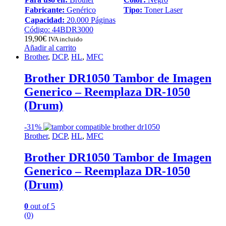
Fabricante:
Genérico
Tipo:
Toner Laser
Capacidad:
20.000 Páginas
Código: 44BDR3000
19,90
€
IVA incluido
Añadir al carrito
Brother
,
DCP
,
HL
,
MFC
Brother DR1050 Tambor de Imagen
Generico – Reemplaza DR-1050
(Drum)
-
31%
Brother
,
DCP
,
HL
,
MFC
Brother DR1050 Tambor de Imagen
Generico – Reemplaza DR-1050
(Drum)
0
out of 5
(0)