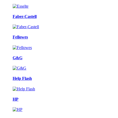
Faber-Castell
Fellowes
G&G
Help Flash
HP