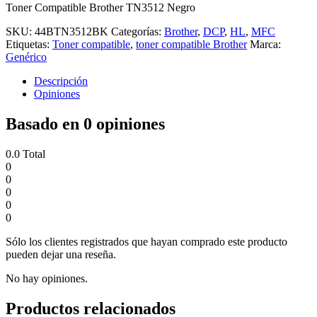
Toner Compatible Brother TN3512 Negro
SKU:
44BTN3512BK
Categorías:
Brother
,
DCP
,
HL
,
MFC
Etiquetas:
Toner compatible
,
toner compatible Brother
Marca:
Genérico
Descripción
Opiniones
Basado en 0 opiniones
0.0
Total
0
0
0
0
0
Sólo los clientes registrados que hayan comprado este producto
pueden dejar una reseña.
No hay opiniones.
Productos relacionados