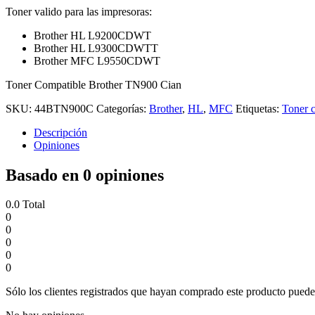
Toner valido para las impresoras:
Brother HL L9200CDWT
Brother HL L9300CDWTT
Brother MFC L9550CDWT
Toner Compatible Brother TN900 Cian
SKU:
44BTN900C
Categorías:
Brother
,
HL
,
MFC
Etiquetas:
Toner 
Descripción
Opiniones
Basado en 0 opiniones
0.0
Total
0
0
0
0
0
Sólo los clientes registrados que hayan comprado este producto puede