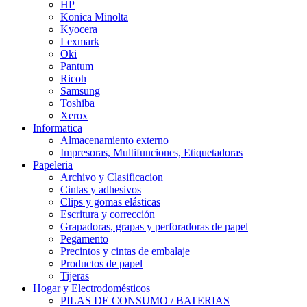
HP
Konica Minolta
Kyocera
Lexmark
Oki
Pantum
Ricoh
Samsung
Toshiba
Xerox
Informatica
Almacenamiento externo
Impresoras, Multifunciones, Etiquetadoras
Papeleria
Archivo y Clasificacion
Cintas y adhesivos
Clips y gomas elásticas
Escritura y corrección
Grapadoras, grapas y perforadoras de papel
Pegamento
Precintos y cintas de embalaje
Productos de papel
Tijeras
Hogar y Electrodomésticos
PILAS DE CONSUMO / BATERIAS