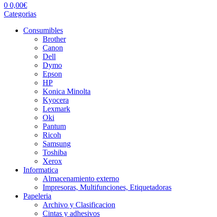
0
0,00
€
Categorias
Consumibles
Brother
Canon
Dell
Dymo
Epson
HP
Konica Minolta
Kyocera
Lexmark
Oki
Pantum
Ricoh
Samsung
Toshiba
Xerox
Informatica
Almacenamiento externo
Impresoras, Multifunciones, Etiquetadoras
Papeleria
Archivo y Clasificacion
Cintas y adhesivos