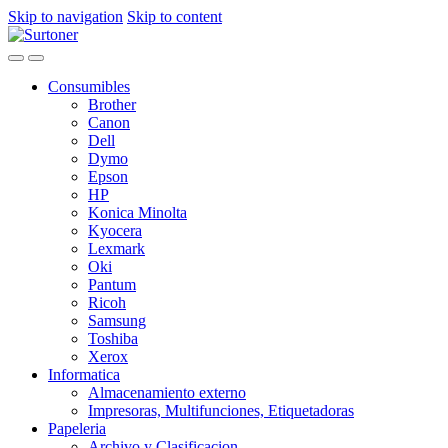
Skip to navigation
Skip to content
Consumibles
Brother
Canon
Dell
Dymo
Epson
HP
Konica Minolta
Kyocera
Lexmark
Oki
Pantum
Ricoh
Samsung
Toshiba
Xerox
Informatica
Almacenamiento externo
Impresoras, Multifunciones, Etiquetadoras
Papeleria
Archivo y Clasificacion