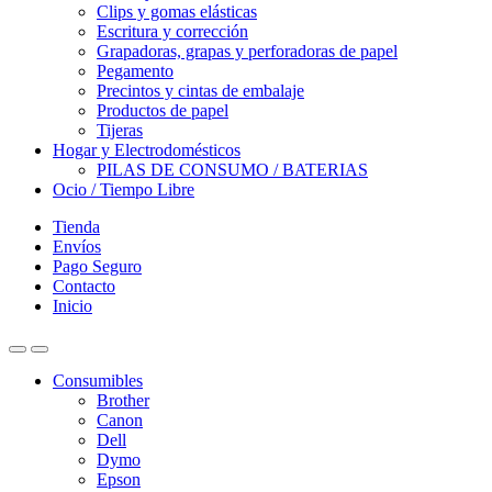
Clips y gomas elásticas
Escritura y corrección
Grapadoras, grapas y perforadoras de papel
Pegamento
Precintos y cintas de embalaje
Productos de papel
Tijeras
Hogar y Electrodomésticos
PILAS DE CONSUMO / BATERIAS
Ocio / Tiempo Libre
Tienda
Envíos
Pago Seguro
Contacto
Inicio
Consumibles
Brother
Canon
Dell
Dymo
Epson