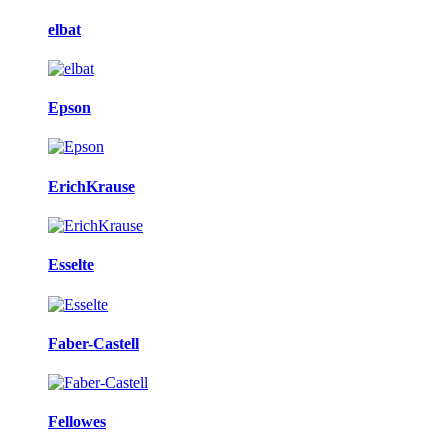
elbat
Epson
ErichKrause
Esselte
Faber-Castell
Fellowes