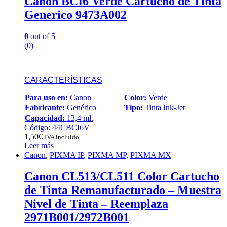
Canon BCI6 Verde Cartucho de Tinta
Generico 9473A002
0
out of 5
(0)
CARACTERÍSTICAS
Para uso en:
Canon
Color:
Verde
Fabricante:
Genérico
Tipo:
Tinta Ink-Jet
Capacidad:
13,4 ml.
Código: 44CBCI6V
1,50
€
IVA incluido
Leer más
Canon
,
PIXMA IP
,
PIXMA MP
,
PIXMA MX
Canon CL513/CL511 Color Cartucho
de Tinta Remanufacturado – Muestra
Nivel de Tinta – Reemplaza
2971B001/2972B001