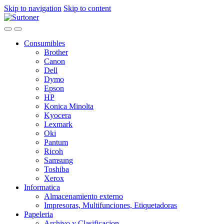
Skip to navigation
Skip to content
Consumibles
Brother
Canon
Dell
Dymo
Epson
HP
Konica Minolta
Kyocera
Lexmark
Oki
Pantum
Ricoh
Samsung
Toshiba
Xerox
Informatica
Almacenamiento externo
Impresoras, Multifunciones, Etiquetadoras
Papeleria
Archivo y Clasificacion