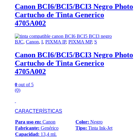
Canon BCI6/BCI5/BCI3 Negro Photo
Cartucho de Tinta Generico
4705A002
BJC
,
Canon
,
I
,
PIXMA IP
,
PIXMA MP
,
S
Canon BCI6/BCI5/BCI3 Negro Photo
Cartucho de Tinta Generico
4705A002
0
out of 5
(0)
CARACTERÍSTICAS
Para uso en:
Canon
Color:
Negro
Fabricante:
Genérico
Tipo:
Tinta Ink-Jet
Capacidad:
13,4 ml.