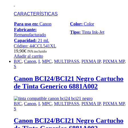
CARACTERÍSTICAS
Para uso en:
Canon
Color:
Color
Fabricante:
Tipo:
Tinta Ink-Jet
Remanufacturado
Capacidad:
21 ml.
Código: 44CCL541XL
19,90
€
IVA incluido
Añadir al carrito
BJC
,
Canon
,
I
,
MPC
,
MULTIPASS
,
PIXMA IP
,
PIXMA MP
,
S
Canon BCI24/BCI21 Negro Cartucho
de Tinta Generico 6881A002
BJC
,
Canon
,
I
,
MPC
,
MULTIPASS
,
PIXMA IP
,
PIXMA MP
,
S
Canon BCI24/BCI21 Negro Cartucho