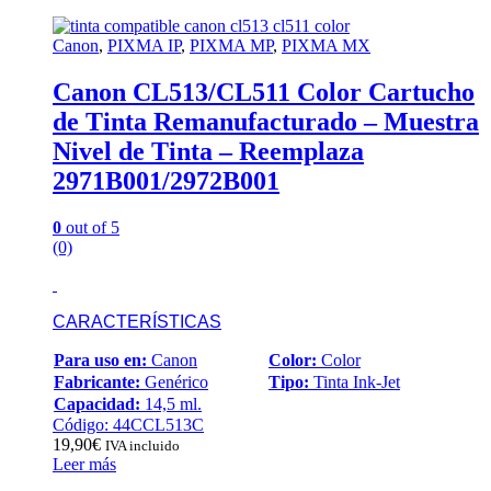
Canon
,
PIXMA IP
,
PIXMA MP
,
PIXMA MX
Canon CL513/CL511 Color Cartucho
de Tinta Remanufacturado – Muestra
Nivel de Tinta – Reemplaza
2971B001/2972B001
0
out of 5
(0)
CARACTERÍSTICAS
Para uso en:
Canon
Color:
Color
Fabricante:
Genérico
Tipo:
Tinta Ink-Jet
Capacidad:
14,5 ml.
Código: 44CCL513C
19,90
€
IVA incluido
Leer más