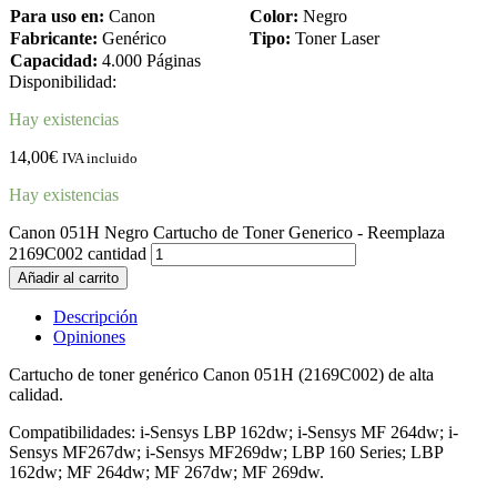
Para uso en:
Canon
Color:
Negro
Fabricante:
Genérico
Tipo:
Toner Laser
Capacidad:
4.000 Páginas
Disponibilidad:
Hay existencias
14,00
€
IVA incluido
Hay existencias
Canon 051H Negro Cartucho de Toner Generico - Reemplaza
2169C002 cantidad
Añadir al carrito
Descripción
Opiniones
Cartucho de toner genérico Canon 051H (2169C002) de alta
calidad.
Compatibilidades: i-Sensys LBP 162dw; i-Sensys MF 264dw; i-
Sensys MF267dw; i-Sensys MF269dw; LBP 160 Series; LBP
162dw; MF 264dw; MF 267dw; MF 269dw.