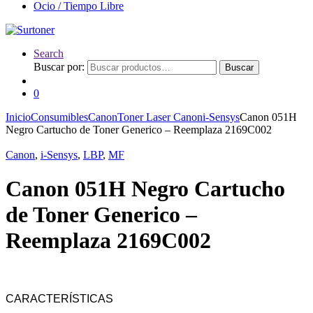
Ocio / Tiempo Libre
Search
Buscar por:
Buscar
0
Inicio
Consumibles
Canon
Toner Laser Canon
i-Sensys
Canon 051H
Negro Cartucho de Toner Generico – Reemplaza 2169C002
Canon
,
i-Sensys
,
LBP
,
MF
Canon 051H Negro Cartucho
de Toner Generico –
Reemplaza 2169C002
CARACTERÍSTICAS