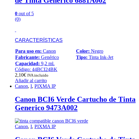
de Tinta Generico 6881A002
0
out of 5
(0)
CARACTERÍSTICAS
Para uso en:
Canon
Color:
Negro
Fabricante:
Genérico
Tipo:
Tinta Ink-Jet
Capacidad:
9,2 ml.
Código: 44BCI24BK
2,10
€
IVA incluido
Añadir al carrito
Canon
,
I
,
PIXMA IP
Canon BCI6 Verde Cartucho de Tinta
Generico 9473A002
Canon
,
I
,
PIXMA IP