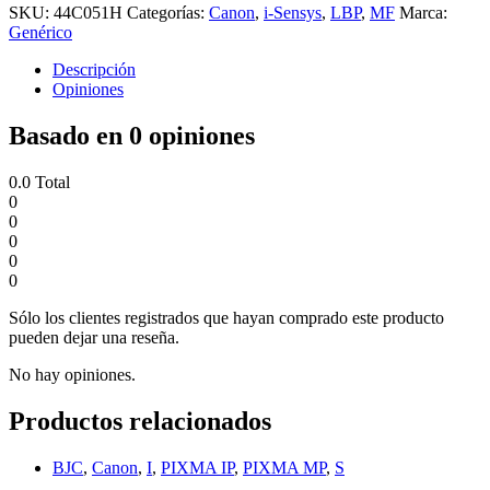
SKU:
44C051H
Categorías:
Canon
,
i-Sensys
,
LBP
,
MF
Marca:
Genérico
Descripción
Opiniones
Basado en 0 opiniones
0.0
Total
0
0
0
0
0
Sólo los clientes registrados que hayan comprado este producto
pueden dejar una reseña.
No hay opiniones.
Productos relacionados
BJC
,
Canon
,
I
,
PIXMA IP
,
PIXMA MP
,
S