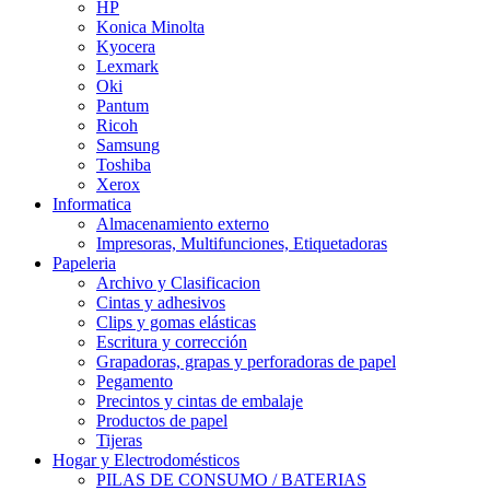
HP
Konica Minolta
Kyocera
Lexmark
Oki
Pantum
Ricoh
Samsung
Toshiba
Xerox
Informatica
Almacenamiento externo
Impresoras, Multifunciones, Etiquetadoras
Papeleria
Archivo y Clasificacion
Cintas y adhesivos
Clips y gomas elásticas
Escritura y corrección
Grapadoras, grapas y perforadoras de papel
Pegamento
Precintos y cintas de embalaje
Productos de papel
Tijeras
Hogar y Electrodomésticos
PILAS DE CONSUMO / BATERIAS