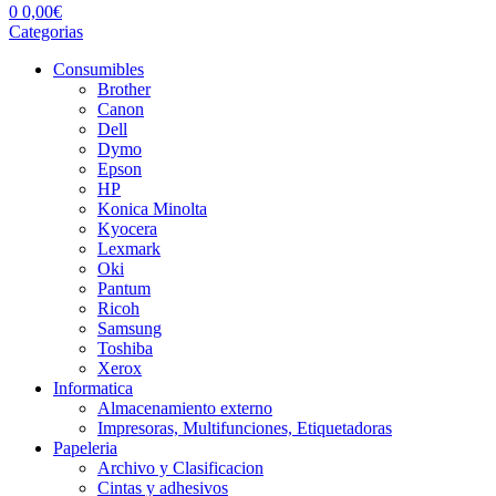
0
0,00
€
Categorias
Consumibles
Brother
Canon
Dell
Dymo
Epson
HP
Konica Minolta
Kyocera
Lexmark
Oki
Pantum
Ricoh
Samsung
Toshiba
Xerox
Informatica
Almacenamiento externo
Impresoras, Multifunciones, Etiquetadoras
Papeleria
Archivo y Clasificacion
Cintas y adhesivos