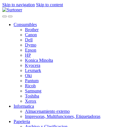
Skip to navigation
Skip to content
Consumibles
Brother
Canon
Dell
Dymo
Epson
HP
Konica Minolta
Kyocera
Lexmark
Oki
Pantum
Ricoh
Samsung
Toshiba
Xerox
Informatica
Almacenamiento externo
Impresoras, Multifunciones, Etiquetadoras
Papeleria
Archivo y Clasificacion