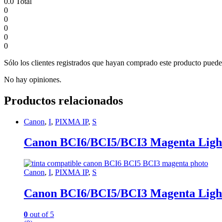
0.0
Total
0
0
0
0
0
Sólo los clientes registrados que hayan comprado este producto puede
No hay opiniones.
Productos relacionados
Canon
,
I
,
PIXMA IP
,
S
Canon BCI6/BCI5/BCI3 Magenta Light
Canon
,
I
,
PIXMA IP
,
S
Canon BCI6/BCI5/BCI3 Magenta Light
0
out of 5