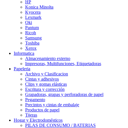
HP
Konica Minolta
Kyocera
Lexmark
Oki
Pantum
Ricoh
Samsung
Toshiba
Xerox
Informatica
Almacenamiento externo
Impresoras, Multifunciones, Etiquetadoras
Papeleria
Archivo y Clasificacion
Cintas y adhesivos
Clips y gomas elásticas
Escritura y corrección
Grapadoras, grapas y perforadoras de papel
Pegamento
Precintos y cintas de embalaje
Productos de papel
Tijeras
Hogar y Electrodomésticos
PILAS DE CONSUMO / BATERIAS