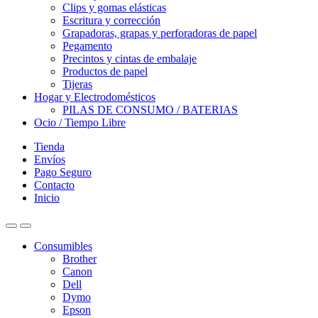
Clips y gomas elásticas
Escritura y corrección
Grapadoras, grapas y perforadoras de papel
Pegamento
Precintos y cintas de embalaje
Productos de papel
Tijeras
Hogar y Electrodomésticos
PILAS DE CONSUMO / BATERIAS
Ocio / Tiempo Libre
Tienda
Envíos
Pago Seguro
Contacto
Inicio
Consumibles
Brother
Canon
Dell
Dymo
Epson