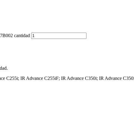
7B002 cantidad
dad.
nce C255i; IR Advance C255iF; IR Advance C350i; IR Advance C350