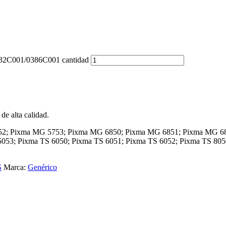
332C001/0386C001 cantidad
e alta calidad.
752; Pixma MG 5753; Pixma MG 6850; Pixma MG 6851; Pixma MG 
053; Pixma TS 6050; Pixma TS 6051; Pixma TS 6052; Pixma TS 805
S
Marca:
Genérico