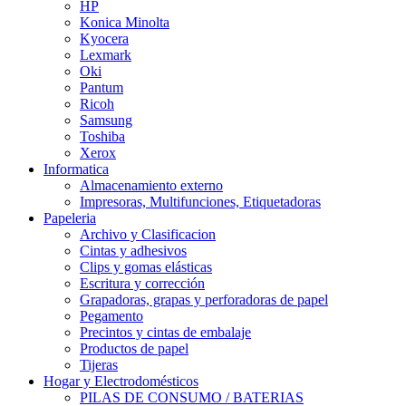
HP
Konica Minolta
Kyocera
Lexmark
Oki
Pantum
Ricoh
Samsung
Toshiba
Xerox
Informatica
Almacenamiento externo
Impresoras, Multifunciones, Etiquetadoras
Papeleria
Archivo y Clasificacion
Cintas y adhesivos
Clips y gomas elásticas
Escritura y corrección
Grapadoras, grapas y perforadoras de papel
Pegamento
Precintos y cintas de embalaje
Productos de papel
Tijeras
Hogar y Electrodomésticos
PILAS DE CONSUMO / BATERIAS