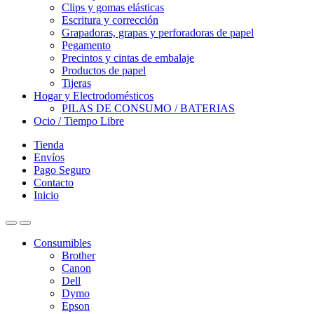
Clips y gomas elásticas
Escritura y corrección
Grapadoras, grapas y perforadoras de papel
Pegamento
Precintos y cintas de embalaje
Productos de papel
Tijeras
Hogar y Electrodomésticos
PILAS DE CONSUMO / BATERIAS
Ocio / Tiempo Libre
Tienda
Envíos
Pago Seguro
Contacto
Inicio
Consumibles
Brother
Canon
Dell
Dymo
Epson