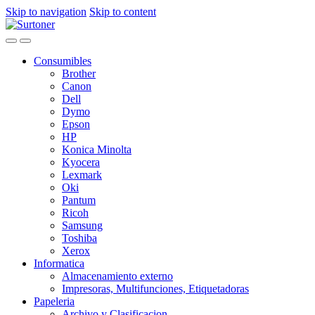
Skip to navigation
Skip to content
Consumibles
Brother
Canon
Dell
Dymo
Epson
HP
Konica Minolta
Kyocera
Lexmark
Oki
Pantum
Ricoh
Samsung
Toshiba
Xerox
Informatica
Almacenamiento externo
Impresoras, Multifunciones, Etiquetadoras
Papeleria
Archivo y Clasificacion