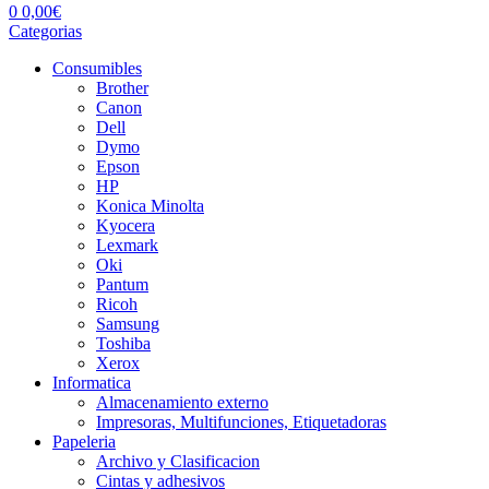
0
0,00
€
Categorias
Consumibles
Brother
Canon
Dell
Dymo
Epson
HP
Konica Minolta
Kyocera
Lexmark
Oki
Pantum
Ricoh
Samsung
Toshiba
Xerox
Informatica
Almacenamiento externo
Impresoras, Multifunciones, Etiquetadoras
Papeleria
Archivo y Clasificacion
Cintas y adhesivos