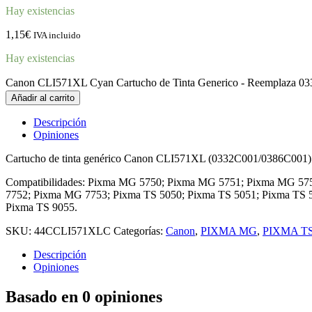
Hay existencias
1,15
€
IVA incluido
Hay existencias
Canon CLI571XL Cyan Cartucho de Tinta Generico - Reemplaza 0
Añadir al carrito
Descripción
Opiniones
Cartucho de tinta genérico Canon CLI571XL (0332C001/0386C001) d
Compatibilidades: Pixma MG 5750; Pixma MG 5751; Pixma MG 5
7752; Pixma MG 7753; Pixma TS 5050; Pixma TS 5051; Pixma TS 5
Pixma TS 9055.
SKU:
44CCLI571XLC
Categorías:
Canon
,
PIXMA MG
,
PIXMA T
Descripción
Opiniones
Basado en 0 opiniones