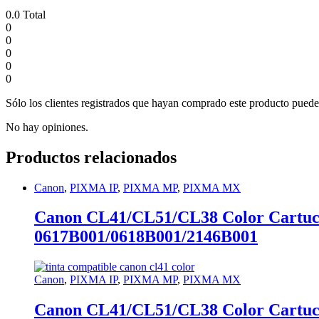
0.0
Total
0
0
0
0
0
Sólo los clientes registrados que hayan comprado este producto puede
No hay opiniones.
Productos relacionados
Canon
,
PIXMA IP
,
PIXMA MP
,
PIXMA MX
Canon CL41/CL51/CL38 Color Cartuch
0617B001/0618B001/2146B001
Canon
,
PIXMA IP
,
PIXMA MP
,
PIXMA MX
Canon CL41/CL51/CL38 Color Cartuch