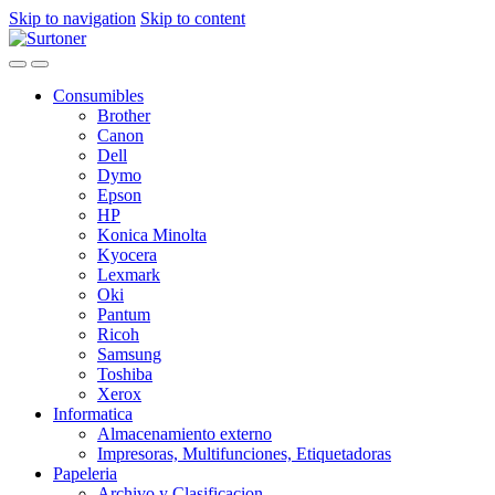
Skip to navigation
Skip to content
Consumibles
Brother
Canon
Dell
Dymo
Epson
HP
Konica Minolta
Kyocera
Lexmark
Oki
Pantum
Ricoh
Samsung
Toshiba
Xerox
Informatica
Almacenamiento externo
Impresoras, Multifunciones, Etiquetadoras
Papeleria
Archivo y Clasificacion