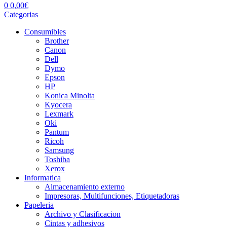
0
0,00
€
Categorias
Consumibles
Brother
Canon
Dell
Dymo
Epson
HP
Konica Minolta
Kyocera
Lexmark
Oki
Pantum
Ricoh
Samsung
Toshiba
Xerox
Informatica
Almacenamiento externo
Impresoras, Multifunciones, Etiquetadoras
Papeleria
Archivo y Clasificacion
Cintas y adhesivos