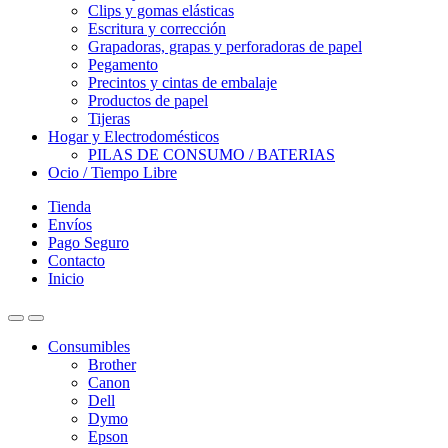
Clips y gomas elásticas
Escritura y corrección
Grapadoras, grapas y perforadoras de papel
Pegamento
Precintos y cintas de embalaje
Productos de papel
Tijeras
Hogar y Electrodomésticos
PILAS DE CONSUMO / BATERIAS
Ocio / Tiempo Libre
Tienda
Envíos
Pago Seguro
Contacto
Inicio
Consumibles
Brother
Canon
Dell
Dymo
Epson