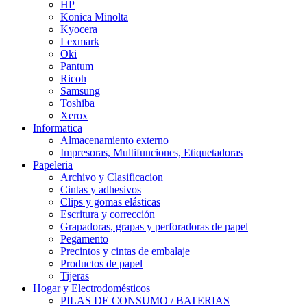
HP
Konica Minolta
Kyocera
Lexmark
Oki
Pantum
Ricoh
Samsung
Toshiba
Xerox
Informatica
Almacenamiento externo
Impresoras, Multifunciones, Etiquetadoras
Papeleria
Archivo y Clasificacion
Cintas y adhesivos
Clips y gomas elásticas
Escritura y corrección
Grapadoras, grapas y perforadoras de papel
Pegamento
Precintos y cintas de embalaje
Productos de papel
Tijeras
Hogar y Electrodomésticos
PILAS DE CONSUMO / BATERIAS