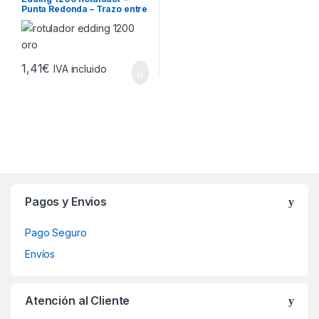
Punta Redonda – Trazo entre
1 y 3 mm. – Tinta con Base de
Agua – Color Oro
1,41
€
IVA incluido
Brands Carousel
Pagos y Envios
Pago Seguro
Envíos
Atención al Cliente