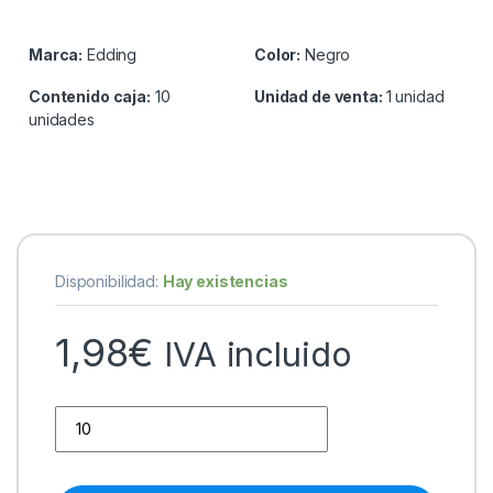
Marca:
Edding
Color:
Negro
Contenido caja:
10
Unidad de venta:
1 unidad
unidades
Disponibilidad:
Hay existencias
1,98
€
IVA incluido
Edding Nº1 Rotulador Permanente - Punta Biselada - Trazo en