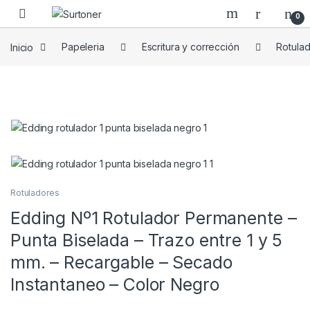
Skip to navigation
Skip to content
0
Inicio
Papeleria
Escritura y corrección
Rotula
Rotuladores
Edding Nº1 Rotulador Permanente –
Punta Biselada – Trazo entre 1 y 5
mm. – Recargable – Secado
Instantaneo – Color Negro