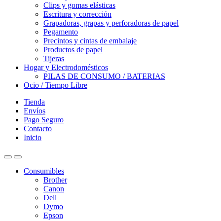
Clips y gomas elásticas
Escritura y corrección
Grapadoras, grapas y perforadoras de papel
Pegamento
Precintos y cintas de embalaje
Productos de papel
Tijeras
Hogar y Electrodomésticos
PILAS DE CONSUMO / BATERIAS
Ocio / Tiempo Libre
Tienda
Envíos
Pago Seguro
Contacto
Inicio
Consumibles
Brother
Canon
Dell
Dymo
Epson