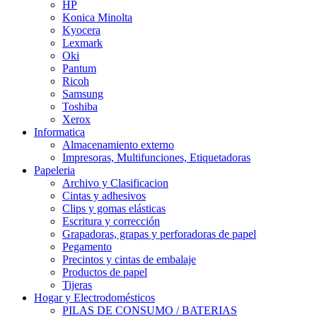
HP
Konica Minolta
Kyocera
Lexmark
Oki
Pantum
Ricoh
Samsung
Toshiba
Xerox
Informatica
Almacenamiento externo
Impresoras, Multifunciones, Etiquetadoras
Papeleria
Archivo y Clasificacion
Cintas y adhesivos
Clips y gomas elásticas
Escritura y corrección
Grapadoras, grapas y perforadoras de papel
Pegamento
Precintos y cintas de embalaje
Productos de papel
Tijeras
Hogar y Electrodomésticos
PILAS DE CONSUMO / BATERIAS