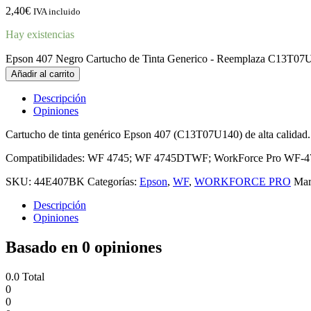
2,40
€
IVA incluido
Hay existencias
Epson 407 Negro Cartucho de Tinta Generico - Reemplaza C13T07U
Añadir al carrito
Descripción
Opiniones
Cartucho de tinta genérico Epson 407 (C13T07U140) de alta calidad.
Compatibilidades: WF 4745; WF 4745DTWF; WorkForce Pro WF-
SKU:
44E407BK
Categorías:
Epson
,
WF
,
WORKFORCE PRO
Mar
Descripción
Opiniones
Basado en 0 opiniones
0.0
Total
0
0