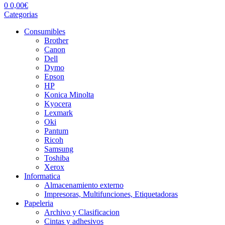
0
0,00
€
Categorias
Consumibles
Brother
Canon
Dell
Dymo
Epson
HP
Konica Minolta
Kyocera
Lexmark
Oki
Pantum
Ricoh
Samsung
Toshiba
Xerox
Informatica
Almacenamiento externo
Impresoras, Multifunciones, Etiquetadoras
Papeleria
Archivo y Clasificacion
Cintas y adhesivos