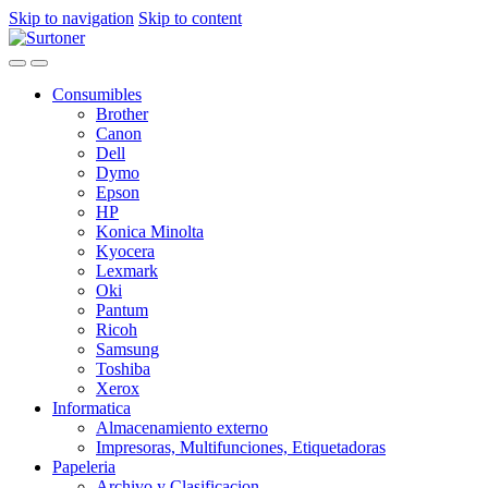
Skip to navigation
Skip to content
Consumibles
Brother
Canon
Dell
Dymo
Epson
HP
Konica Minolta
Kyocera
Lexmark
Oki
Pantum
Ricoh
Samsung
Toshiba
Xerox
Informatica
Almacenamiento externo
Impresoras, Multifunciones, Etiquetadoras
Papeleria
Archivo y Clasificacion