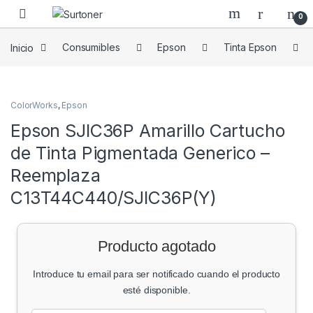
Skip to navigation
Skip to content
0
Inicio
Consumibles
Epson
Tinta Epson
ColorWorks
,
Epson
Epson SJIC36P Amarillo Cartucho
de Tinta Pigmentada Generico –
Reemplaza
C13T44C440/SJIC36P(Y)
Producto agotado
Introduce tu email para ser notificado cuando el producto
esté disponible.