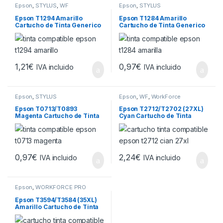
Epson
,
STYLUS
,
WF
Epson
,
STYLUS
Epson T1294 Amarillo
Epson T1284 Amarillo
Cartucho de Tinta Generico
Cartucho de Tinta Generico
– Reemplaza C13T12944012
– Reemplaza C13T12844012
1,21
€
0,97
€
IVA incluido
IVA incluido
Epson
,
STYLUS
Epson
,
WF
,
WorkForce
Epson T0713/T0893
Epson T2712/T2702 (27XL)
Magenta Cartucho de Tinta
Cyan Cartucho de Tinta
Generico – Reemplaza
Generico – Reemplaza
C13T07134012/C13T089340
C13T27124012/C13T270240
11
12
0,97
€
2,24
€
IVA incluido
IVA incluido
Epson
,
WORKFORCE PRO
Epson T3594/T3584 (35XL)
Amarillo Cartucho de Tinta
Generico – Reemplaza
C13T35944010/C13T3584401