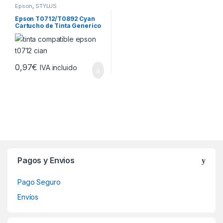
Epson
,
STYLUS
Epson T0712/T0892 Cyan
Cartucho de Tinta Generico
– Reemplaza
C13T07124012/C13T089240
11
0,97
€
IVA incluido
Brands Carousel
Pagos y Envios
Pago Seguro
Envíos