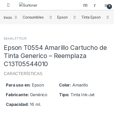
Skip to navigation
Skip to content
0
Inicio
Consumibles
Epson
Tinta Epson
Epson
,
STYLUS
Epson T0554 Amarillo Cartucho de
Tinta Generico – Reemplaza
C13T05544010
CARACTERÍSTICAS
Para uso en:
Epson
Color:
Amarillo
Fabricante:
Genérico
Tipo:
Tinta Ink-Jet
Capacidad:
16 ml.