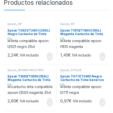
Productos relacionados
Epson
,
XP
Epson
,
XP
Epson T2621/T2601 (26XL)
Epson T1813/T1803 (18XL)
Negro Cartucho de Tinta
Magenta Cartucho de Tinta
Generico – Reemplaza
Generico – Reemplaza
C13T26214012/C13T2601401
C13T18134012/C13T1803401
2
2
2,24
€
1,45
€
IVA incluido
IVA incluido
Epson
,
WORKFORCE PRO
Epson
,
STYLUS
Epson T3593/T3583 (35XL)
Epson T0711/T0891 Negro
Magenta Cartucho de Tinta
Cartucho de Tinta Generico
Generico – Reemplaza
– Reemplaza
C13T35934010/C13T3583401
C13T07114012/C13T0891401
0
1
2,60
€
0,97
€
IVA incluido
IVA incluido