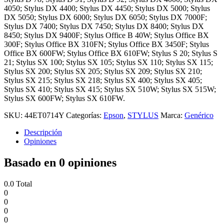
4050; Stylus DX 4400; Stylus DX 4450; Stylus DX 5000; Stylus
DX 5050; Stylus DX 6000; Stylus DX 6050; Stylus DX 7000F;
Stylus DX 7400; Stylus DX 7450; Stylus DX 8400; Stylus DX
8450; Stylus DX 9400F; Stylus Office B 40W; Stylus Office BX
300F; Stylus Office BX 310FN; Stylus Office BX 3450F; Stylus
Office BX 600FW; Stylus Office BX 610FW; Stylus S 20; Stylus S
21; Stylus SX 100; Stylus SX 105; Stylus SX 110; Stylus SX 115;
Stylus SX 200; Stylus SX 205; Stylus SX 209; Stylus SX 210;
Stylus SX 215; Stylus SX 218; Stylus SX 400; Stylus SX 405;
Stylus SX 410; Stylus SX 415; Stylus SX 510W; Stylus SX 515W;
Stylus SX 600FW; Stylus SX 610FW.
SKU:
44ET0714Y
Categorías:
Epson
,
STYLUS
Marca:
Genérico
Descripción
Opiniones
Basado en 0 opiniones
0.0
Total
0
0
0
0