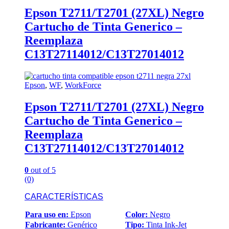
Epson T2711/T2701 (27XL) Negro
Cartucho de Tinta Generico –
Reemplaza
C13T27114012/C13T27014012
Epson
,
WF
,
WorkForce
Epson T2711/T2701 (27XL) Negro
Cartucho de Tinta Generico –
Reemplaza
C13T27114012/C13T27014012
0
out of 5
(0)
CARACTERÍSTICAS
Para uso en:
Epson
Color:
Negro
Fabricante:
Genérico
Tipo:
Tinta Ink-Jet