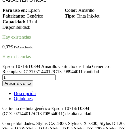
CARACTERÍSTICAS
Para uso en:
Epson
Color:
Amarillo
Fabricante:
Genérico
Tipo:
Tinta Ink-Jet
Capacidad:
13 ml.
Disponibilidad:
Hay existencias
0,97
€
IVA incluido
Hay existencias
Epson T0714/T0894 Amarillo Cartucho de Tinta Generico -
Reemplaza C13T07144012/C13T08944011 cantidad
Añadir al carrito
Descripción
Opiniones
Cartucho de tinta genérico Epson T0714/T0894
(C13T07144012/C13T08944011) de alta calidad.
Compatibilidades: Stylus CX 4300; Stylus CX 7300; Stylus D 120;
Stylus D 78; Stylus D 91; Stylus D 92; Stylus DX 4000; Stylus DX