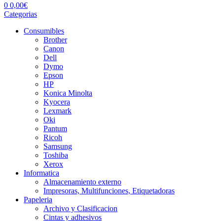
0
0,00
€
Categorias
Consumibles
Brother
Canon
Dell
Dymo
Epson
HP
Konica Minolta
Kyocera
Lexmark
Oki
Pantum
Ricoh
Samsung
Toshiba
Xerox
Informatica
Almacenamiento externo
Impresoras, Multifunciones, Etiquetadoras
Papeleria
Archivo y Clasificacion
Cintas y adhesivos