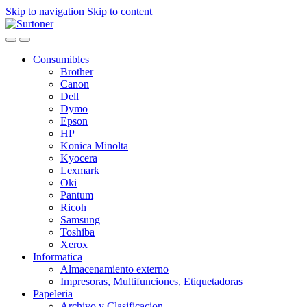
Skip to navigation
Skip to content
Consumibles
Brother
Canon
Dell
Dymo
Epson
HP
Konica Minolta
Kyocera
Lexmark
Oki
Pantum
Ricoh
Samsung
Toshiba
Xerox
Informatica
Almacenamiento externo
Impresoras, Multifunciones, Etiquetadoras
Papeleria
Archivo y Clasificacion