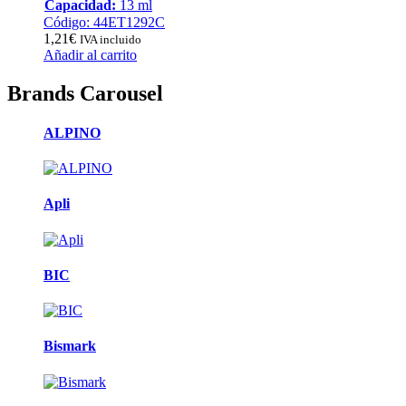
Capacidad:
13 ml
Código: 44ET1292C
1,21
€
IVA incluido
Añadir al carrito
Brands Carousel
ALPINO
Apli
BIC
Bismark