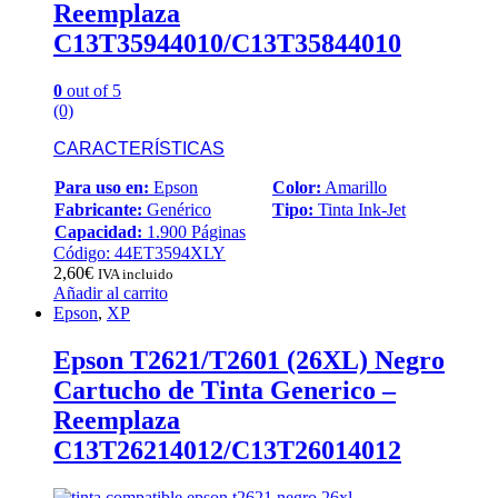
Reemplaza
C13T35944010/C13T35844010
0
out of 5
(0)
CARACTERÍSTICAS
Para uso en:
Epson
Color:
Amarillo
Fabricante:
Genérico
Tipo:
Tinta Ink-Jet
Capacidad:
1.900 Páginas
Código: 44ET3594XLY
2,60
€
IVA incluido
Añadir al carrito
Epson
,
XP
Epson T2621/T2601 (26XL) Negro
Cartucho de Tinta Generico –
Reemplaza
C13T26214012/C13T26014012