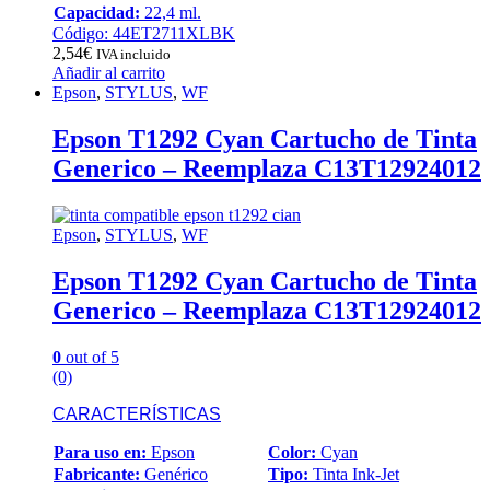
Capacidad:
22,4 ml.
Código: 44ET2711XLBK
2,54
€
IVA incluido
Añadir al carrito
Epson
,
STYLUS
,
WF
Epson T1292 Cyan Cartucho de Tinta
Generico – Reemplaza C13T12924012
Epson
,
STYLUS
,
WF
Epson T1292 Cyan Cartucho de Tinta
Generico – Reemplaza C13T12924012
0
out of 5
(0)
CARACTERÍSTICAS
Para uso en:
Epson
Color:
Cyan
Fabricante:
Genérico
Tipo:
Tinta Ink-Jet