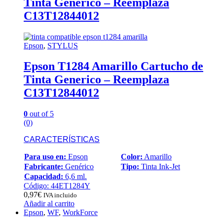
Tinta Generico – Reemplaza
C13T12844012
Epson
,
STYLUS
Epson T1284 Amarillo Cartucho de
Tinta Generico – Reemplaza
C13T12844012
0
out of 5
(0)
CARACTERÍSTICAS
Para uso en:
Epson
Color:
Amarillo
Fabricante:
Genérico
Tipo:
Tinta Ink-Jet
Capacidad:
6,6 ml.
Código: 44ET1284Y
0,97
€
IVA incluido
Añadir al carrito
Epson
,
WF
,
WorkForce