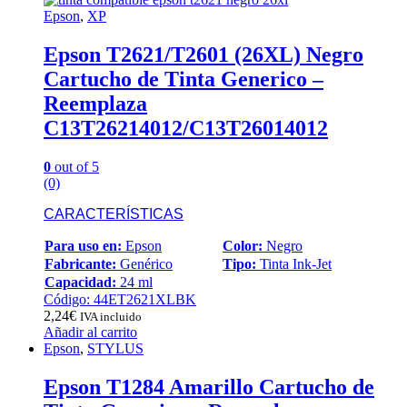
Epson
,
XP
Epson T2621/T2601 (26XL) Negro
Cartucho de Tinta Generico –
Reemplaza
C13T26214012/C13T26014012
0
out of 5
(0)
CARACTERÍSTICAS
Para uso en:
Epson
Color:
Negro
Fabricante:
Genérico
Tipo:
Tinta Ink-Jet
Capacidad:
24 ml
Código: 44ET2621XLBK
2,24
€
IVA incluido
Añadir al carrito
Epson
,
STYLUS
Epson T1284 Amarillo Cartucho de