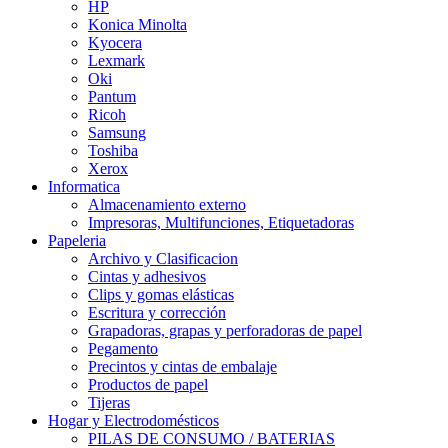
HP
Konica Minolta
Kyocera
Lexmark
Oki
Pantum
Ricoh
Samsung
Toshiba
Xerox
Informatica
Almacenamiento externo
Impresoras, Multifunciones, Etiquetadoras
Papeleria
Archivo y Clasificacion
Cintas y adhesivos
Clips y gomas elásticas
Escritura y corrección
Grapadoras, grapas y perforadoras de papel
Pegamento
Precintos y cintas de embalaje
Productos de papel
Tijeras
Hogar y Electrodomésticos
PILAS DE CONSUMO / BATERIAS