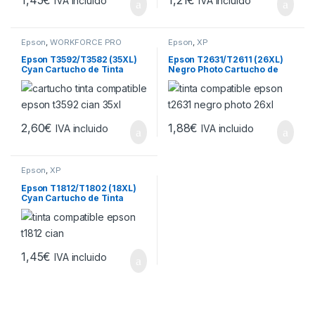
IVA incluido
IVA incluido
Epson
,
WORKFORCE PRO
Epson
,
XP
Epson T3592/T3582 (35XL)
Epson T2631/T2611 (26XL)
Cyan Cartucho de Tinta
Negro Photo Cartucho de
Generico – Reemplaza
Tinta Generico – Reemplaza
C13T35924010/C13T3582401
C13T26314012/C13T2611401
0
2
2,60
€
1,88
€
IVA incluido
IVA incluido
Epson
,
XP
Epson T1812/T1802 (18XL)
Cyan Cartucho de Tinta
Generico – Reemplaza
C13T18124012/C13T1802401
2
1,45
€
IVA incluido