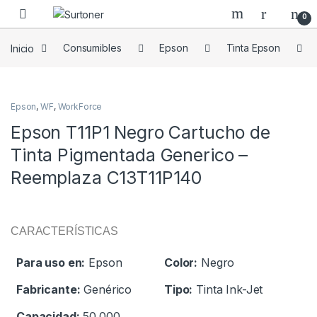
Skip to navigation
Skip to content
0
Inicio
Consumibles
Epson
Tinta Epson
Epson
,
WF
,
WorkForce
Epson T11P1 Negro Cartucho de
Tinta Pigmentada Generico –
Reemplaza C13T11P140
CARACTERÍSTICAS
Para uso en:
Epson
Color:
Negro
Fabricante:
Genérico
Tipo:
Tinta Ink-Jet
Capacidad:
50.000