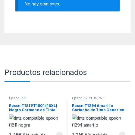
No hay opiniones.
Productos relacionados
Epson
,
XP
Epson
,
STYLUS
,
WF
Epson T1811/T1801 (18XL)
Epson T1294 Amarillo
Negro Cartucho de Tinta
Cartucho de Tinta Generico
Generico – Reemplaza
– Reemplaza C13T12944012
C13T18114012/C13T1801401
2
1,45
€
1,21
€