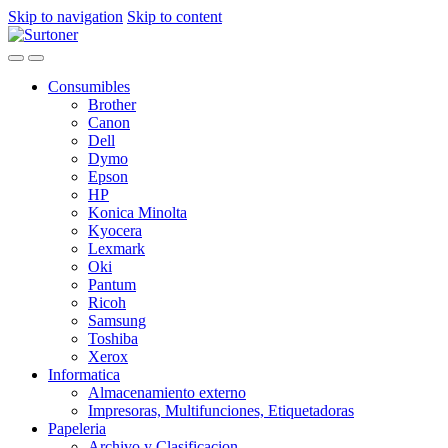
Skip to navigation
Skip to content
Consumibles
Brother
Canon
Dell
Dymo
Epson
HP
Konica Minolta
Kyocera
Lexmark
Oki
Pantum
Ricoh
Samsung
Toshiba
Xerox
Informatica
Almacenamiento externo
Impresoras, Multifunciones, Etiquetadoras
Papeleria
Archivo y Clasificacion