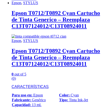
Epson
,
STYLUS
Epson T0712/T0892 Cyan Cartucho
de Tinta Generico – Reemplaza
C13T07124012/C13T08924011
Epson
,
STYLUS
Epson T0712/T0892 Cyan Cartucho
de Tinta Generico – Reemplaza
C13T07124012/C13T08924011
0
out of 5
(0)
CARACTERÍSTICAS
Para uso en:
Epson
Color:
Cyan
Fabricante:
Genérico
Tipo:
Tinta Ink-Jet
Capacidad:
13 ml.