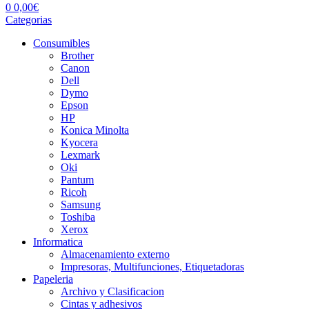
0
0,00
€
Categorias
Consumibles
Brother
Canon
Dell
Dymo
Epson
HP
Konica Minolta
Kyocera
Lexmark
Oki
Pantum
Ricoh
Samsung
Toshiba
Xerox
Informatica
Almacenamiento externo
Impresoras, Multifunciones, Etiquetadoras
Papeleria
Archivo y Clasificacion
Cintas y adhesivos