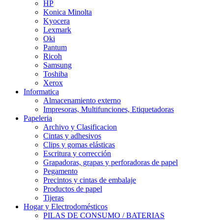
HP
Konica Minolta
Kyocera
Lexmark
Oki
Pantum
Ricoh
Samsung
Toshiba
Xerox
Informatica
Almacenamiento externo
Impresoras, Multifunciones, Etiquetadoras
Papeleria
Archivo y Clasificacion
Cintas y adhesivos
Clips y gomas elásticas
Escritura y corrección
Grapadoras, grapas y perforadoras de papel
Pegamento
Precintos y cintas de embalaje
Productos de papel
Tijeras
Hogar y Electrodomésticos
PILAS DE CONSUMO / BATERIAS