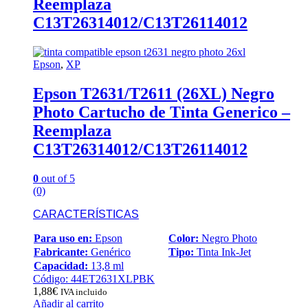
Reemplaza
C13T26314012/C13T26114012
Epson
,
XP
Epson T2631/T2611 (26XL) Negro
Photo Cartucho de Tinta Generico –
Reemplaza
C13T26314012/C13T26114012
0
out of 5
(0)
CARACTERÍSTICAS
Para uso en:
Epson
Color:
Negro Photo
Fabricante:
Genérico
Tipo:
Tinta Ink-Jet
Capacidad:
13,8 ml
Código: 44ET2631XLPBK
1,88
€
IVA incluido
Añadir al carrito