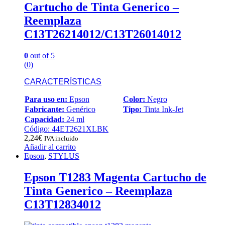
Cartucho de Tinta Generico –
Reemplaza
C13T26214012/C13T26014012
0
out of 5
(0)
CARACTERÍSTICAS
Para uso en:
Epson
Color:
Negro
Fabricante:
Genérico
Tipo:
Tinta Ink-Jet
Capacidad:
24 ml
Código: 44ET2621XLBK
2,24
€
IVA incluido
Añadir al carrito
Epson
,
STYLUS
Epson T1283 Magenta Cartucho de
Tinta Generico – Reemplaza
C13T12834012