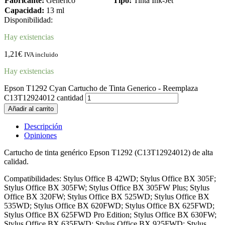
Fabricante:
Genérico
Tipo:
Tinta Ink-Jet
Capacidad:
13 ml
Disponibilidad:
Hay existencias
1,21
€
IVA incluido
Hay existencias
Epson T1292 Cyan Cartucho de Tinta Generico - Reemplaza
C13T12924012 cantidad
Añadir al carrito
Descripción
Opiniones
Cartucho de tinta genérico Epson T1292 (C13T12924012) de alta
calidad.
Compatibilidades: Stylus Office B 42WD; Stylus Office BX 305F;
Stylus Office BX 305FW; Stylus Office BX 305FW Plus; Stylus
Office BX 320FW; Stylus Office BX 525WD; Stylus Office BX
535WD; Stylus Office BX 620FWD; Stylus Office BX 625FWD;
Stylus Office BX 625FWD Pro Edition; Stylus Office BX 630FW;
Stylus Office BX 635FWD; Stylus Office BX 925FWD; Stylus