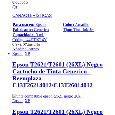
0
out of 5
(0)
CARACTERÍSTICAS
Para uso en:
Epson
Color:
Amarillo
Fabricante:
Genérico
Tipo:
Tinta Ink-Jet
Capacidad:
13 ml.
Código: 44ET0714Y
0,97
€
IVA incluido
Añadir al carrito
Epson
,
XP
Epson T2621/T2601 (26XL) Negro
Cartucho de Tinta Generico –
Reemplaza
C13T26214012/C13T26014012
Epson
,
XP
Epson T2621/T2601 (26XL) Negro