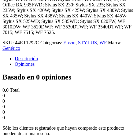
Office BX 935FWD; Stylus SX 230; Stylus SX 235; Stylus SX
235W; Stylus SX 420W; Stylus SX 425W; Stylus SX 430W; Stylus
SX 435W; Stylus SX 438W; Stylus SX 440W; Stylus SX 445W;
Stylus SX 525WD; Stylus SX 535WD; Stylus SX 620FW; WF
3010DW; WF 3520DWF; WF 3530DTWF; WF 3540DTWF; WF
7015; WF 7515; WF 7525.
SKU:
44ET1292C
Categorías:
Epson
,
STYLUS
,
WF
Marca:
Genérico
Descripción
Opiniones
Basado en 0 opiniones
0.0
Total
0
0
0
0
0
Sólo los clientes registrados que hayan comprado este producto
pueden dejar una reseña.