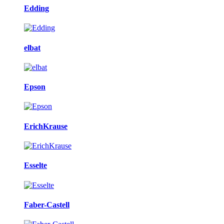
Edding
elbat
Epson
ErichKrause
Esselte
Faber-Castell