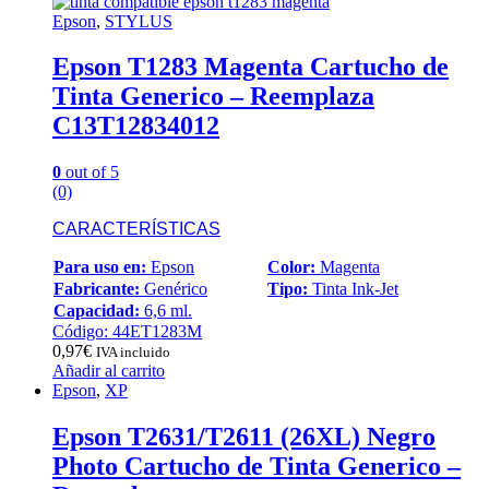
Epson
,
STYLUS
Epson T1283 Magenta Cartucho de
Tinta Generico – Reemplaza
C13T12834012
0
out of 5
(0)
CARACTERÍSTICAS
Para uso en:
Epson
Color:
Magenta
Fabricante:
Genérico
Tipo:
Tinta Ink-Jet
Capacidad:
6,6 ml.
Código: 44ET1283M
0,97
€
IVA incluido
Añadir al carrito
Epson
,
XP
Epson T2631/T2611 (26XL) Negro
Photo Cartucho de Tinta Generico –