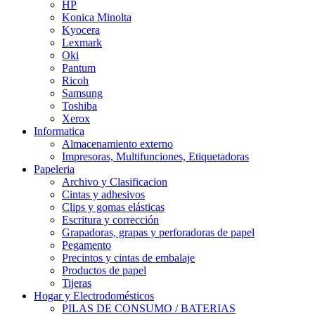
HP
Konica Minolta
Kyocera
Lexmark
Oki
Pantum
Ricoh
Samsung
Toshiba
Xerox
Informatica
Almacenamiento externo
Impresoras, Multifunciones, Etiquetadoras
Papeleria
Archivo y Clasificacion
Cintas y adhesivos
Clips y gomas elásticas
Escritura y corrección
Grapadoras, grapas y perforadoras de papel
Pegamento
Precintos y cintas de embalaje
Productos de papel
Tijeras
Hogar y Electrodomésticos
PILAS DE CONSUMO / BATERIAS