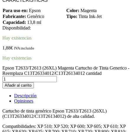
CARACTERÍSTICAS
Para uso en:
Epson
Color:
Magenta
Fabricante:
Genérico
Tipo:
Tinta Ink-Jet
Capacidad:
13,8 ml
Disponibilidad:
Hay existencias
1,88
€
IVA incluido
Hay existencias
Epson T2633/T2613 (26XL) Magenta Cartucho de Tinta Generico -
Reemplaza C13T26334012/C13T26134012 cantidad
Añadir al carrito
Descripción
Opiniones
Cartucho de tinta genérico Epson T2633/T2613 (26XL)
(C13T26334012/C13T26134012) de alta calidad.
Compatibilidades: XP 510; XP 520; XP 600; XP 605; XP 610; XP
615; XP 620; XP 625; XP 700; XP 710; XP 720; XP 800; XP 810;