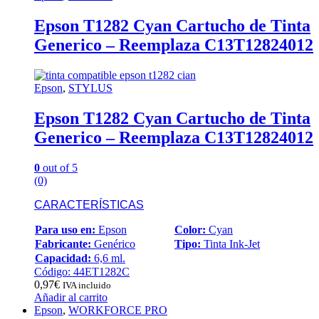
Epson T1282 Cyan Cartucho de Tinta
Generico – Reemplaza C13T12824012
Epson
,
STYLUS
Epson T1282 Cyan Cartucho de Tinta
Generico – Reemplaza C13T12824012
0
out of 5
(0)
CARACTERÍSTICAS
Para uso en:
Epson
Color:
Cyan
Fabricante:
Genérico
Tipo:
Tinta Ink-Jet
Capacidad:
6,6 ml.
Código: 44ET1282C
0,97
€
IVA incluido
Añadir al carrito
Epson
,
WORKFORCE PRO