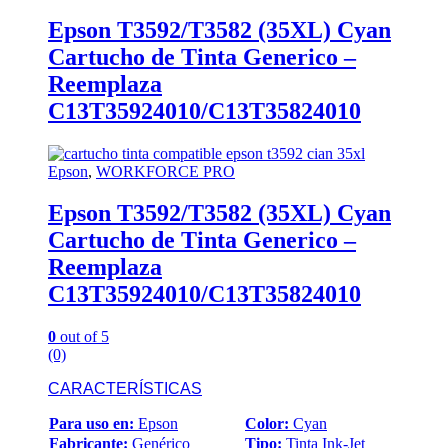
Epson T3592/T3582 (35XL) Cyan
Cartucho de Tinta Generico –
Reemplaza
C13T35924010/C13T35824010
Epson
,
WORKFORCE PRO
Epson T3592/T3582 (35XL) Cyan
Cartucho de Tinta Generico –
Reemplaza
C13T35924010/C13T35824010
0
out of 5
(0)
CARACTERÍSTICAS
Para uso en:
Epson
Color:
Cyan
Fabricante:
Genérico
Tipo:
Tinta Ink-Jet