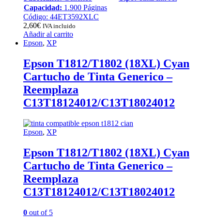
Capacidad:
1.900 Páginas
Código: 44ET3592XLC
2,60
€
IVA incluido
Añadir al carrito
Epson
,
XP
Epson T1812/T1802 (18XL) Cyan
Cartucho de Tinta Generico –
Reemplaza
C13T18124012/C13T18024012
Epson
,
XP
Epson T1812/T1802 (18XL) Cyan
Cartucho de Tinta Generico –
Reemplaza
C13T18124012/C13T18024012
0
out of 5