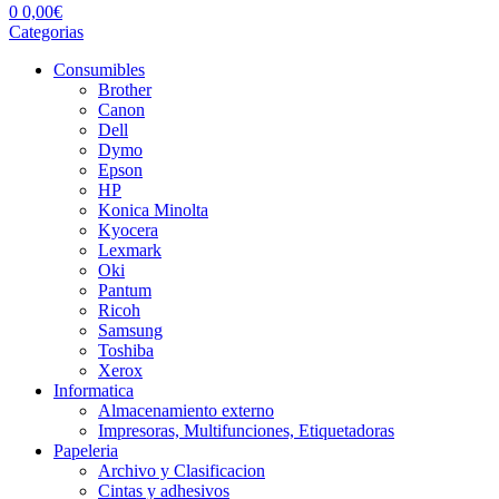
0
0,00
€
Categorias
Consumibles
Brother
Canon
Dell
Dymo
Epson
HP
Konica Minolta
Kyocera
Lexmark
Oki
Pantum
Ricoh
Samsung
Toshiba
Xerox
Informatica
Almacenamiento externo
Impresoras, Multifunciones, Etiquetadoras
Papeleria
Archivo y Clasificacion
Cintas y adhesivos