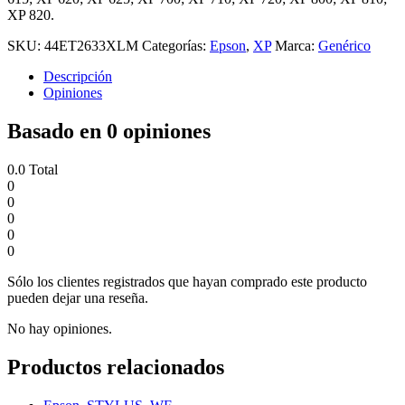
XP 820.
SKU:
44ET2633XLM
Categorías:
Epson
,
XP
Marca:
Genérico
Descripción
Opiniones
Basado en 0 opiniones
0.0
Total
0
0
0
0
0
Sólo los clientes registrados que hayan comprado este producto
pueden dejar una reseña.
No hay opiniones.
Productos relacionados