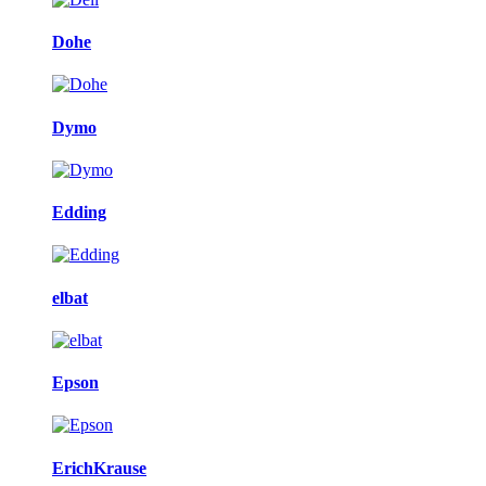
Dohe
Dymo
Edding
elbat
Epson
ErichKrause