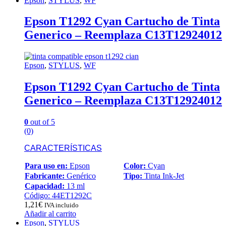
Epson
,
STYLUS
,
WF
Epson T1292 Cyan Cartucho de Tinta
Generico – Reemplaza C13T12924012
Epson
,
STYLUS
,
WF
Epson T1292 Cyan Cartucho de Tinta
Generico – Reemplaza C13T12924012
0
out of 5
(0)
CARACTERÍSTICAS
Para uso en:
Epson
Color:
Cyan
Fabricante:
Genérico
Tipo:
Tinta Ink-Jet
Capacidad:
13 ml
Código: 44ET1292C
1,21
€
IVA incluido
Añadir al carrito
Epson
,
STYLUS