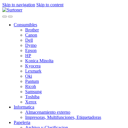
Skip to navigation
Skip to content
Consumibles
Brother
Canon
Dell
Dymo
Epson
HP
Konica Minolta
Kyocera
Lexmark
Oki
Pantum
Ricoh
Samsung
Toshiba
Xerox
Informatica
Almacenamiento externo
Impresoras, Multifunciones, Etiquetadoras
Papeleria
Archivo y Clasificacion