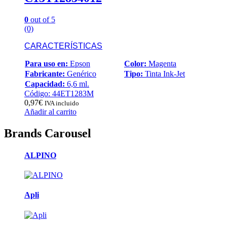
0
out of 5
(0)
CARACTERÍSTICAS
Para uso en:
Epson
Color:
Magenta
Fabricante:
Genérico
Tipo:
Tinta Ink-Jet
Capacidad:
6,6 ml.
Código: 44ET1283M
0,97
€
IVA incluido
Añadir al carrito
Brands Carousel
ALPINO
Apli