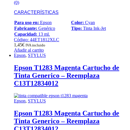
(0)
CARACTERÍSTICAS
Para uso en:
Epson
Color:
Cyan
Fabricante:
Genérico
Tipo:
Tinta Ink-Jet
Capacidad:
13 ml.
Código: 44ET1812XLC
1,45
€
IVA incluido
Añadir al carrito
Epson
,
STYLUS
Epson T1283 Magenta Cartucho de
Tinta Generico – Reemplaza
C13T12834012
Epson
,
STYLUS
Epson T1283 Magenta Cartucho de
Tinta Generico – Reemplaza
C13T12834012