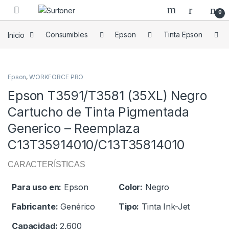
Skip to navigation
Skip to content
0
Inicio
Consumibles
Epson
Tinta Epson
Epson
,
WORKFORCE PRO
Epson T3591/T3581 (35XL) Negro
Cartucho de Tinta Pigmentada
Generico – Reemplaza
C13T35914010/C13T35814010
CARACTERÍSTICAS
Para uso en:
Epson
Color:
Negro
Fabricante:
Genérico
Tipo:
Tinta Ink-Jet
Capacidad:
2.600