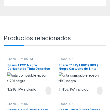
Productos relacionados
Epson
,
STYLUS
,
WF
Epson
,
XP
Epson T1291 Negro
Epson T1811/T1801 (18XL)
Cartucho de Tinta Generico
Negro Cartucho de Tinta
– Reemplaza C13T12914012
Generico – Reemplaza
C13T18114012/C13T1801401
2
1,21
€
1,45
€
IVA incluido
IVA incluido
Epson
,
STYLUS
Epson
,
XP
Epson T0711/T0891 Negro
Epson T2634/T2614 (26XL)