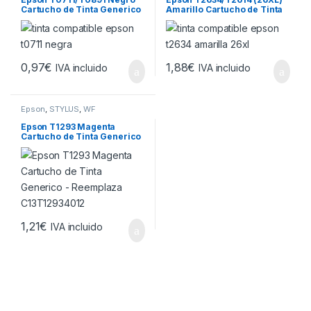
Cartucho de Tinta Generico
Amarillo Cartucho de Tinta
– Reemplaza
Generico – Reemplaza
C13T07114012/C13T0891401
C13T26344012/C13T2614401
1
2
0,97
€
1,88
€
IVA incluido
IVA incluido
Epson
,
STYLUS
,
WF
Epson T1293 Magenta
Cartucho de Tinta Generico
– Reemplaza C13T12934012
1,21
€
IVA incluido