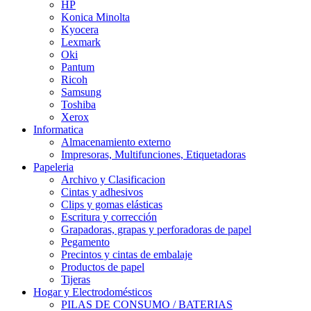
HP
Konica Minolta
Kyocera
Lexmark
Oki
Pantum
Ricoh
Samsung
Toshiba
Xerox
Informatica
Almacenamiento externo
Impresoras, Multifunciones, Etiquetadoras
Papeleria
Archivo y Clasificacion
Cintas y adhesivos
Clips y gomas elásticas
Escritura y corrección
Grapadoras, grapas y perforadoras de papel
Pegamento
Precintos y cintas de embalaje
Productos de papel
Tijeras
Hogar y Electrodomésticos
PILAS DE CONSUMO / BATERIAS