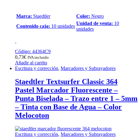
Marca:
Staedtler
Color:
Negro
Unidad de venta:
10
Contenido caja:
10 unidades
unidades
Código: 44364C9
0,73
€
IVA incluido
Añadir al carrito
Escritura y corrección
,
Marcadores y Subrayadores
Staedtler Textsurfer Classic 364
Pastel Marcador Fluorescente –
Punta Biselada – Trazo entre 1 – 5mm
– Tinta con Base de Agua – Color
Melocoton
Escritura y corrección
,
Marcadores y Subrayadores