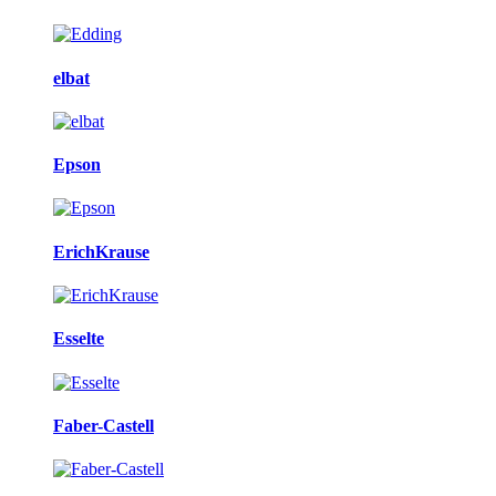
elbat
Epson
ErichKrause
Esselte
Faber-Castell