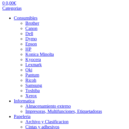
0
0,00
€
Categorias
Consumibles
Brother
Canon
Dell
Dymo
Epson
HP
Konica Minolta
Kyocera
Lexmark
Oki
Pantum
Ricoh
Samsung
Toshiba
Xerox
Informatica
Almacenamiento externo
Impresoras, Multifunciones, Etiquetadoras
Papeleria
Archivo y Clasificacion
Cintas y adhesivos