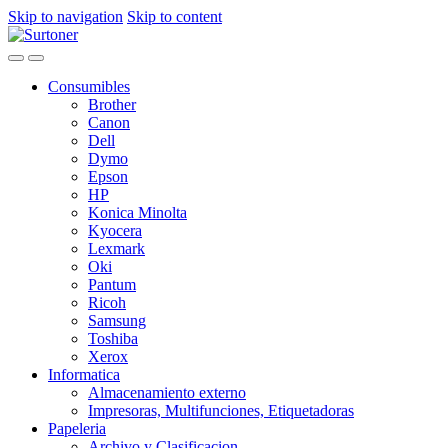
Skip to navigation
Skip to content
Consumibles
Brother
Canon
Dell
Dymo
Epson
HP
Konica Minolta
Kyocera
Lexmark
Oki
Pantum
Ricoh
Samsung
Toshiba
Xerox
Informatica
Almacenamiento externo
Impresoras, Multifunciones, Etiquetadoras
Papeleria
Archivo y Clasificacion