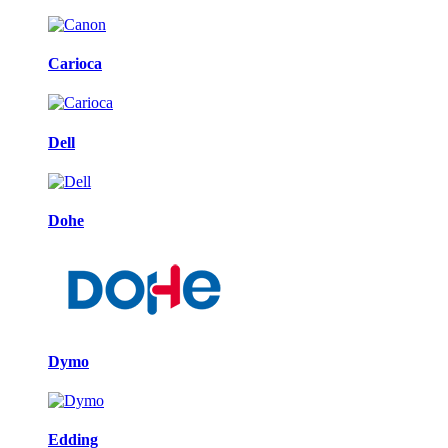
Carioca
Dell
Dohe
Dymo
Edding