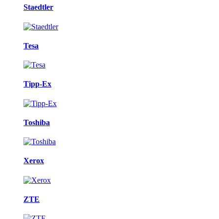
Staedtler
Tesa
Tipp-Ex
Toshiba
Xerox
ZTE