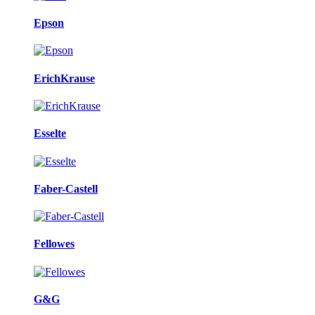
Epson
ErichKrause
Esselte
Faber-Castell
Fellowes
G&G