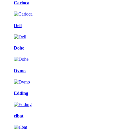
Carioca
Dell
Dohe
Dymo
Edding
elbat