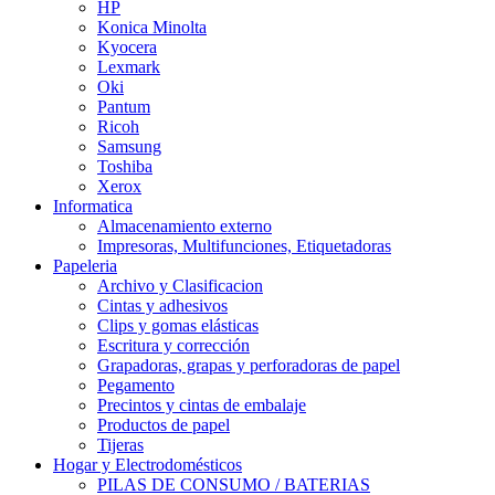
HP
Konica Minolta
Kyocera
Lexmark
Oki
Pantum
Ricoh
Samsung
Toshiba
Xerox
Informatica
Almacenamiento externo
Impresoras, Multifunciones, Etiquetadoras
Papeleria
Archivo y Clasificacion
Cintas y adhesivos
Clips y gomas elásticas
Escritura y corrección
Grapadoras, grapas y perforadoras de papel
Pegamento
Precintos y cintas de embalaje
Productos de papel
Tijeras
Hogar y Electrodomésticos
PILAS DE CONSUMO / BATERIAS