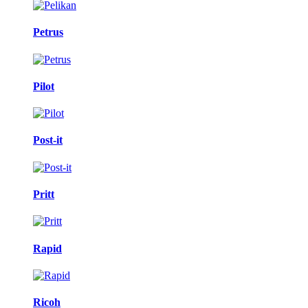
Petrus
Pilot
Post-it
Pritt
Rapid
Ricoh