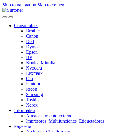
Skip to navigation
Skip to content
Consumibles
Brother
Canon
Dell
Dymo
Epson
HP
Konica Minolta
Kyocera
Lexmark
Oki
Pantum
Ricoh
Samsung
Toshiba
Xerox
Informatica
Almacenamiento externo
Impresoras, Multifunciones, Etiquetadoras
Papeleria
Archivo y Clasificacion