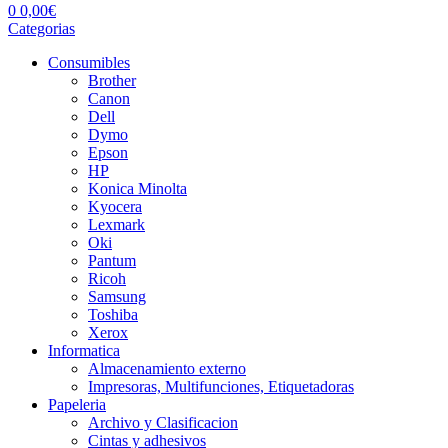
0
0,00
€
Categorias
Consumibles
Brother
Canon
Dell
Dymo
Epson
HP
Konica Minolta
Kyocera
Lexmark
Oki
Pantum
Ricoh
Samsung
Toshiba
Xerox
Informatica
Almacenamiento externo
Impresoras, Multifunciones, Etiquetadoras
Papeleria
Archivo y Clasificacion
Cintas y adhesivos