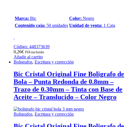
Marca:
Bic
Color:
Negro
Contenido caja:
50 unidades
Unidad de venta:
1 Caja
Código: 448373639
0,26
€
IVA incluido
Añadir al carrito
Boligrafos
,
Escritura y corrección
Bic Cristal Original Fine Boligrafo de
Bola – Punta Redonda de 0.8mm –
Trazo de 0.30mm – Tinta con Base de
Aceite – Translucido – Color Negro
Boligrafos
,
Escritura y corrección
Bic Cristal Original Fine Boligrafo de