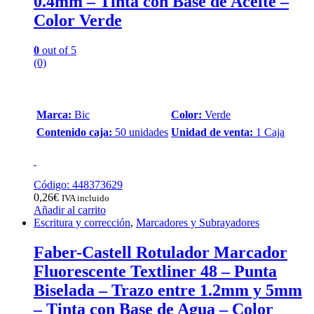
0.4mm – Tinta con Base de Aceite –
Color Verde
0
out of 5
(0)
Marca:
Bic
Color:
Verde
Contenido caja:
50 unidades
Unidad de venta:
1 Caja
Código: 448373629
0,26
€
IVA incluido
Añadir al carrito
Escritura y corrección
,
Marcadores y Subrayadores
Faber-Castell Rotulador Marcador
Fluorescente Textliner 48 – Punta
Biselada – Trazo entre 1.2mm y 5mm
– Tinta con Base de Agua – Color