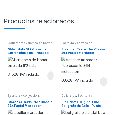
Productos relacionados
Correctores y gomas de borrar
,
Escritura y corrección
,
Escritura y corrección
Marcadores y Subrayadores
Milan Nata 612 Goma de
Staedtler Textsurfer Classic
Borrar Biselada – Plastico –
364 Pastel Marcador
Suave – No Abrasiva – Color
Fluorescente – Punta
Blanco
Biselada – Trazo entre 1 –
5mm – Tinta con Base de
Agua – Color Melocoton
0,52
€
IVA incluido
0,82
€
IVA incluido
Escritura y corrección
,
Boligrafos
,
Escritura y
Marcadores y Subrayadores
corrección
Staedtler Textsurfer Classic
Bic Cristal Original Fine
364 Pastel Marcador
Boligrafo de Bola – Punta
Fluorescente – Punta
Redonda de 0.8mm – Trazo
Biselada – Trazo entre 1 –
de 0.30mm – Tinta con Base