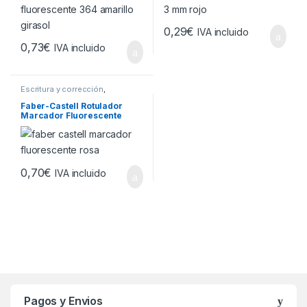
5mm – Tinta con Base de
de Aceite – Translucido –
Agua – Color Amarillo
Color Rojo
Girasol
0,29
€
IVA incluido
0,73
€
IVA incluido
Escritura y corrección
,
Marcadores y Subrayadores
Faber-Castell Rotulador
Marcador Fluorescente
Textliner 48 – Punta Biselada
– Trazo entre 1.2mm y 5mm –
Tinta con Base de Agua –
Color Rosa
0,70
€
IVA incluido
Brands Carousel
Pagos y Envios