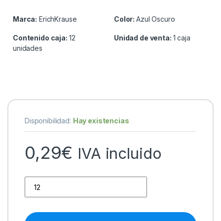
Marca:
ErichKrause
Color:
Azul Oscuro
Contenido caja:
12
Unidad de venta:
1 caja
unidades
Disponibilidad:
Hay existencias
0,29
€
IVA incluido
Erichkrause Double P-80 Doble Cara Marcador Permanente - Uni