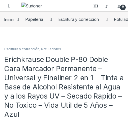
Skip to navigation
Skip to content
0
Inicio
Papeleria
Escritura y corrección
Rotula
Escritura y corrección
,
Rotuladores
Erichkrause Double P-80 Doble
Cara Marcador Permanente –
Universal y Fineliner 2 en 1 – Tinta a
Base de Alcohol Resistente al Agua
y a los Rayos UV – Secado Rapido –
No Toxico – Vida Util de 5 Años –
Azul