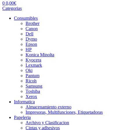
0
0,00
€
Categorias
Consumibles
Brother
Canon
Dell
Dymo
Epson
HP
Konica Minolta
Kyocera
Lexmark
Oki
Pantum
Ricoh
Samsung
Toshiba
Xerox
Informatica
Almacenamiento externo
Impresoras, Multifunciones, Etiquetadoras
Papeleria
Archivo y Clasificacion
Cintas y adhesivos