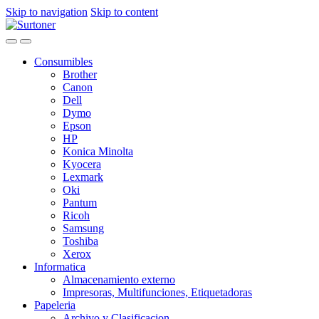
Skip to navigation
Skip to content
Consumibles
Brother
Canon
Dell
Dymo
Epson
HP
Konica Minolta
Kyocera
Lexmark
Oki
Pantum
Ricoh
Samsung
Toshiba
Xerox
Informatica
Almacenamiento externo
Impresoras, Multifunciones, Etiquetadoras
Papeleria
Archivo y Clasificacion