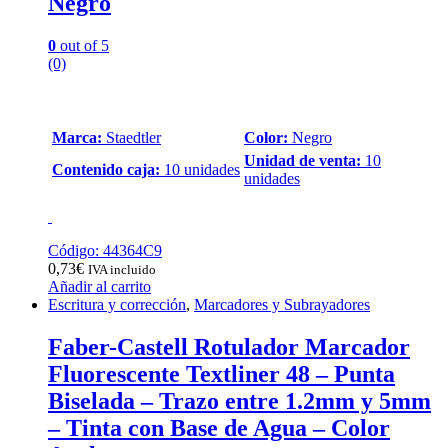
Negro
0
out of 5
(0)
Marca:
Staedtler
Color:
Negro
Unidad de venta:
10
Contenido caja:
10 unidades
unidades
Código: 44364C9
0,73
€
IVA incluido
Añadir al carrito
Escritura y corrección
,
Marcadores y Subrayadores
Faber-Castell Rotulador Marcador
Fluorescente Textliner 48 – Punta
Biselada – Trazo entre 1.2mm y 5mm
– Tinta con Base de Agua – Color