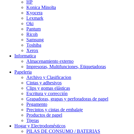
HP
Konica Minolta
Kyocera
Lexmark
Oki
Pantum
Ricoh
Samsung
Toshiba
Xerox
Informatica
Almacenamiento externo
Impresoras, Multifunciones, Etiquetadoras
Papeleria
Archivo y Clasificacion
Cintas y adhesivos
Clips y gomas elásticas
Escritura y corrección
Grapadoras, grapas y perforadoras de papel
Pegamento
Precintos y cintas de embalaje
Productos de papel
Tijeras
Hogar y Electrodomésticos
PILAS DE CONSUMO / BATERIAS