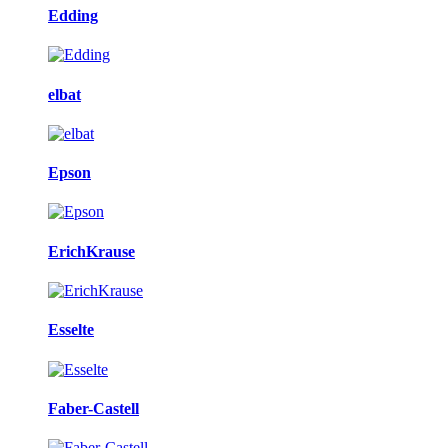
Edding
elbat
Epson
ErichKrause
Esselte
Faber-Castell