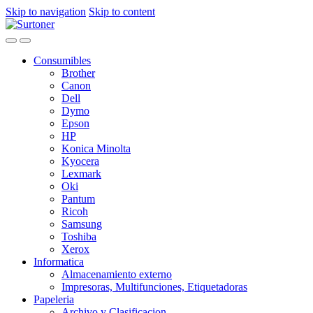
Skip to navigation
Skip to content
Consumibles
Brother
Canon
Dell
Dymo
Epson
HP
Konica Minolta
Kyocera
Lexmark
Oki
Pantum
Ricoh
Samsung
Toshiba
Xerox
Informatica
Almacenamiento externo
Impresoras, Multifunciones, Etiquetadoras
Papeleria
Archivo y Clasificacion