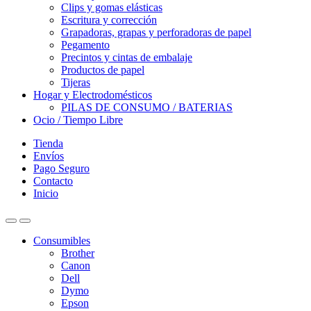
Clips y gomas elásticas
Escritura y corrección
Grapadoras, grapas y perforadoras de papel
Pegamento
Precintos y cintas de embalaje
Productos de papel
Tijeras
Hogar y Electrodomésticos
PILAS DE CONSUMO / BATERIAS
Ocio / Tiempo Libre
Tienda
Envíos
Pago Seguro
Contacto
Inicio
Consumibles
Brother
Canon
Dell
Dymo
Epson