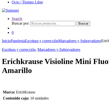
Ocio / Tiempo Libre
Search
Buscar por:
Buscar
0
Inicio
Papeleria
Escritura y corrección
Marcadores y Subrayadores
Eric
Escritura y corrección
,
Marcadores y Subrayadores
Erichkrause Visioline Mini Fluo
Amarillo
Marca:
ErichKrause
Contenido caja:
10 unidades