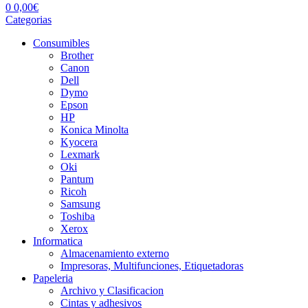
0
0,00
€
Categorias
Consumibles
Brother
Canon
Dell
Dymo
Epson
HP
Konica Minolta
Kyocera
Lexmark
Oki
Pantum
Ricoh
Samsung
Toshiba
Xerox
Informatica
Almacenamiento externo
Impresoras, Multifunciones, Etiquetadoras
Papeleria
Archivo y Clasificacion
Cintas y adhesivos