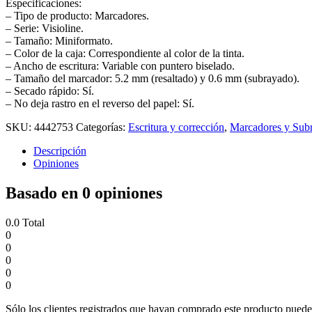
Especificaciones:
– Tipo de producto: Marcadores.
– Serie: Visioline.
– Tamaño: Miniformato.
– Color de la caja: Correspondiente al color de la tinta.
– Ancho de escritura: Variable con puntero biselado.
– Tamaño del marcador: 5.2 mm (resaltado) y 0.6 mm (subrayado).
– Secado rápido: Sí.
– No deja rastro en el reverso del papel: Sí.
SKU:
4442753
Categorías:
Escritura y corrección
,
Marcadores y Sub
Descripción
Opiniones
Basado en 0 opiniones
0.0
Total
0
0
0
0
0
Sólo los clientes registrados que hayan comprado este producto puede