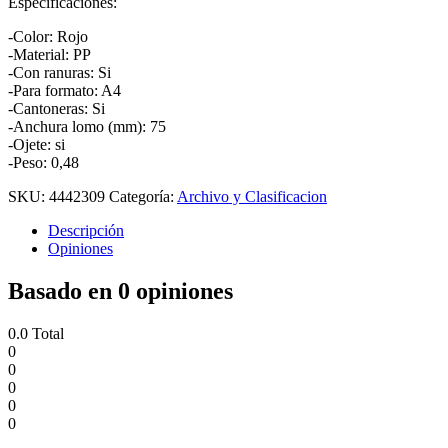
Especificaciones:
-Color: Rojo
-Material: PP
-Con ranuras: Si
-Para formato: A4
-Cantoneras: Si
-Anchura lomo (mm): 75
-Ojete: si
-Peso: 0,48
SKU:
4442309
Categoría:
Archivo y Clasificacion
Descripción
Opiniones
Basado en 0 opiniones
0.0
Total
0
0
0
0
0