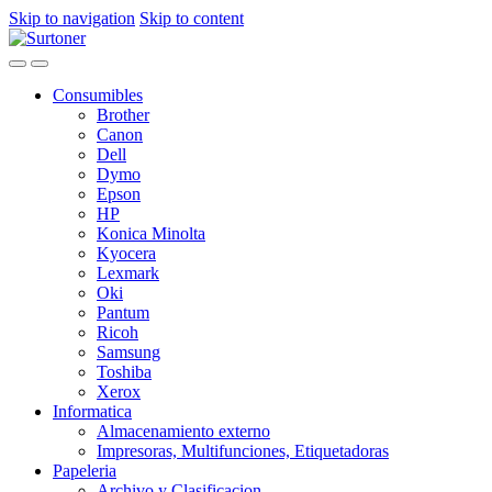
Skip to navigation
Skip to content
Consumibles
Brother
Canon
Dell
Dymo
Epson
HP
Konica Minolta
Kyocera
Lexmark
Oki
Pantum
Ricoh
Samsung
Toshiba
Xerox
Informatica
Almacenamiento externo
Impresoras, Multifunciones, Etiquetadoras
Papeleria
Archivo y Clasificacion