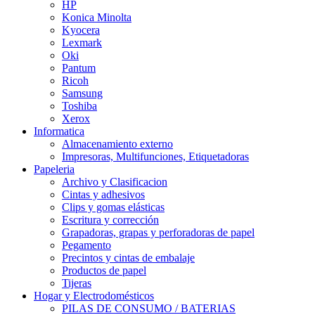
HP
Konica Minolta
Kyocera
Lexmark
Oki
Pantum
Ricoh
Samsung
Toshiba
Xerox
Informatica
Almacenamiento externo
Impresoras, Multifunciones, Etiquetadoras
Papeleria
Archivo y Clasificacion
Cintas y adhesivos
Clips y gomas elásticas
Escritura y corrección
Grapadoras, grapas y perforadoras de papel
Pegamento
Precintos y cintas de embalaje
Productos de papel
Tijeras
Hogar y Electrodomésticos
PILAS DE CONSUMO / BATERIAS