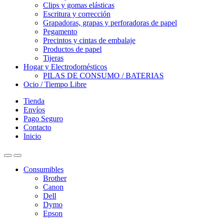
Clips y gomas elásticas
Escritura y corrección
Grapadoras, grapas y perforadoras de papel
Pegamento
Precintos y cintas de embalaje
Productos de papel
Tijeras
Hogar y Electrodomésticos
PILAS DE CONSUMO / BATERIAS
Ocio / Tiempo Libre
Tienda
Envíos
Pago Seguro
Contacto
Inicio
Consumibles
Brother
Canon
Dell
Dymo
Epson