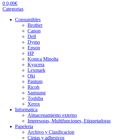
0
0,00
€
Categorias
Consumibles
Brother
Canon
Dell
Dymo
Epson
HP
Konica Minolta
Kyocera
Lexmark
Oki
Pantum
Ricoh
Samsung
Toshiba
Xerox
Informatica
Almacenamiento externo
Impresoras, Multifunciones, Etiquetadoras
Papeleria
Archivo y Clasificacion
Cintas y adhesivos