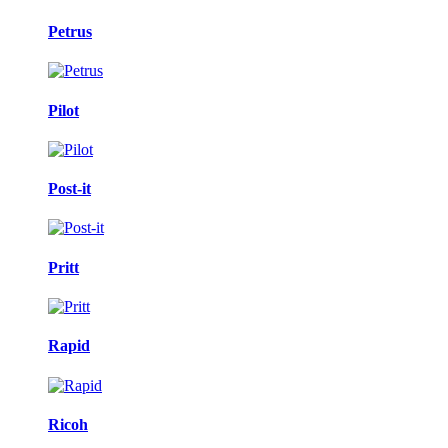
Petrus
Pilot
Post-it
Pritt
Rapid
Ricoh