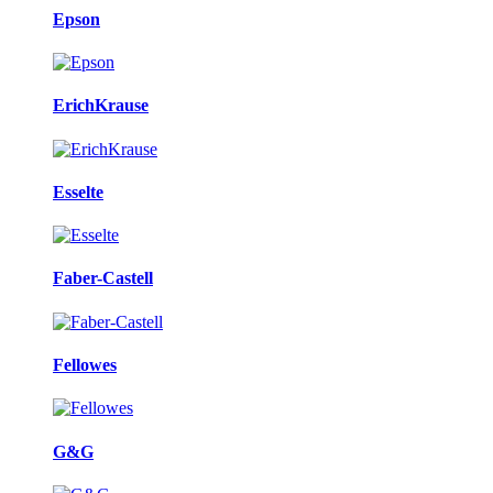
Epson
ErichKrause
Esselte
Faber-Castell
Fellowes
G&G