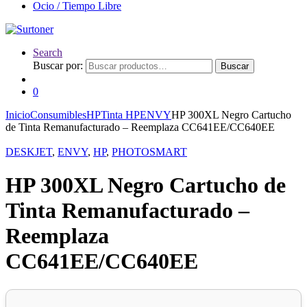
Ocio / Tiempo Libre
Search
Buscar por:
Buscar
0
Inicio
Consumibles
HP
Tinta HP
ENVY
HP 300XL Negro Cartucho
de Tinta Remanufacturado – Reemplaza CC641EE/CC640EE
DESKJET
,
ENVY
,
HP
,
PHOTOSMART
HP 300XL Negro Cartucho de
Tinta Remanufacturado –
Reemplaza
CC641EE/CC640EE