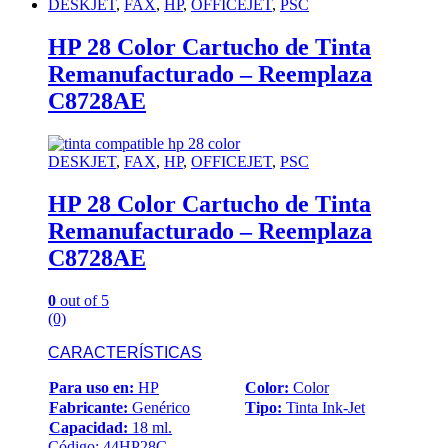
DESKJET
,
FAX
,
HP
,
OFFICEJET
,
PSC
HP 28 Color Cartucho de Tinta
Remanufacturado – Reemplaza
C8728AE
DESKJET
,
FAX
,
HP
,
OFFICEJET
,
PSC
HP 28 Color Cartucho de Tinta
Remanufacturado – Reemplaza
C8728AE
0
out of 5
(0)
CARACTERÍSTICAS
Para uso en:
HP
Color:
Color
Fabricante:
Genérico
Tipo:
Tinta Ink-Jet
Capacidad:
18 ml.
Código: 44HP28C