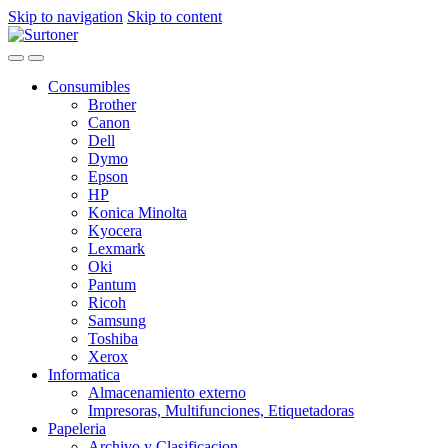
Skip to navigation
Skip to content
Consumibles
Brother
Canon
Dell
Dymo
Epson
HP
Konica Minolta
Kyocera
Lexmark
Oki
Pantum
Ricoh
Samsung
Toshiba
Xerox
Informatica
Almacenamiento externo
Impresoras, Multifunciones, Etiquetadoras
Papeleria
Archivo y Clasificacion