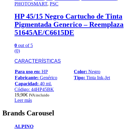
PHOTOSMART
,
PSC
HP 45/15 Negro Cartucho de Tinta
Pigmentada Generico – Reemplaza
51645AE/C6615DE
0
out of 5
(0)
CARACTERÍSTICAS
Para uso en:
HP
Color:
Negro
Fabricante:
Genérico
Tipo:
Tinta Ink-Jet
Capacidad:
40 ml.
Código: 44HP45BK
19,90
€
IVA incluido
Leer más
Brands Carousel
ALPINO