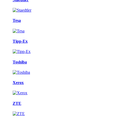
Tesa
Tipp-Ex
Toshiba
Xerox
ZTE