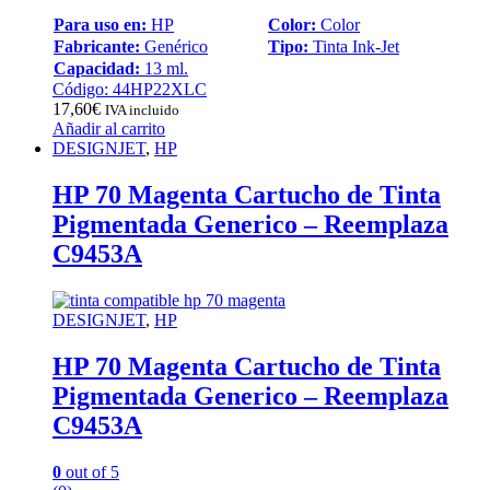
Para uso en:
HP
Color:
Color
Fabricante:
Genérico
Tipo:
Tinta Ink-Jet
Capacidad:
13 ml.
Código: 44HP22XLC
17,60
€
IVA incluido
Añadir al carrito
DESIGNJET
,
HP
HP 70 Magenta Cartucho de Tinta
Pigmentada Generico – Reemplaza
C9453A
DESIGNJET
,
HP
HP 70 Magenta Cartucho de Tinta
Pigmentada Generico – Reemplaza
C9453A
0
out of 5