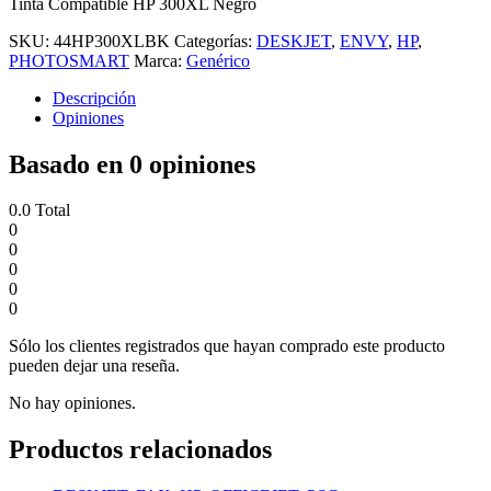
Tinta Compatible HP 300XL Negro
SKU:
44HP300XLBK
Categorías:
DESKJET
,
ENVY
,
HP
,
PHOTOSMART
Marca:
Genérico
Descripción
Opiniones
Basado en 0 opiniones
0.0
Total
0
0
0
0
0
Sólo los clientes registrados que hayan comprado este producto
pueden dejar una reseña.
No hay opiniones.
Productos relacionados