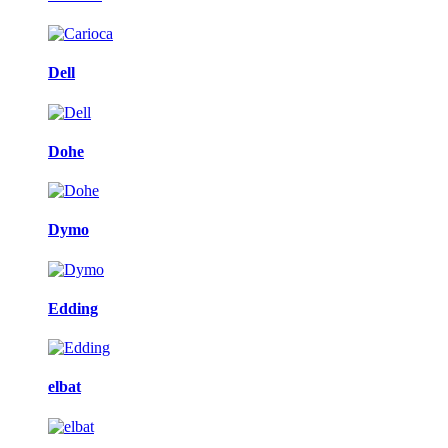
Dell
Dohe
Dymo
Edding
elbat