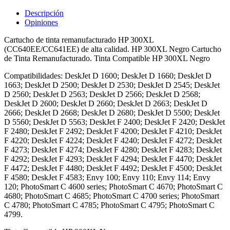
Descripción
Opiniones
Cartucho de tinta remanufacturado HP 300XL
(CC640EE/CC641EE) de alta calidad. HP 300XL Negro Cartucho
de Tinta Remanufacturado. Tinta Compatible HP 300XL Negro
Compatibilidades: DeskJet D 1600; DeskJet D 1660; DeskJet D
1663; DeskJet D 2500; DeskJet D 2530; DeskJet D 2545; DeskJet
D 2560; DeskJet D 2563; DeskJet D 2566; DeskJet D 2568;
DeskJet D 2600; DeskJet D 2660; DeskJet D 2663; DeskJet D
2666; DeskJet D 2668; DeskJet D 2680; DeskJet D 5500; DeskJet
D 5560; DeskJet D 5563; DeskJet F 2400; DeskJet F 2420; DeskJet
F 2480; DeskJet F 2492; DeskJet F 4200; DeskJet F 4210; DeskJet
F 4220; DeskJet F 4224; DeskJet F 4240; DeskJet F 4272; DeskJet
F 4273; DeskJet F 4274; DeskJet F 4280; DeskJet F 4283; DeskJet
F 4292; DeskJet F 4293; DeskJet F 4294; DeskJet F 4470; DeskJet
F 4472; DeskJet F 4480; DeskJet F 4492; DeskJet F 4500; DeskJet
F 4580; DeskJet F 4583; Envy 100; Envy 110; Envy 114; Envy
120; PhotoSmart C 4600 series; PhotoSmart C 4670; PhotoSmart C
4680; PhotoSmart C 4685; PhotoSmart C 4700 series; PhotoSmart
C 4780; PhotoSmart C 4785; PhotoSmart C 4795; PhotoSmart C
4799.