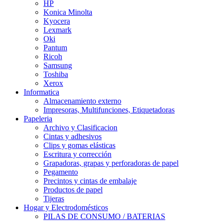
HP
Konica Minolta
Kyocera
Lexmark
Oki
Pantum
Ricoh
Samsung
Toshiba
Xerox
Informatica
Almacenamiento externo
Impresoras, Multifunciones, Etiquetadoras
Papeleria
Archivo y Clasificacion
Cintas y adhesivos
Clips y gomas elásticas
Escritura y corrección
Grapadoras, grapas y perforadoras de papel
Pegamento
Precintos y cintas de embalaje
Productos de papel
Tijeras
Hogar y Electrodomésticos
PILAS DE CONSUMO / BATERIAS