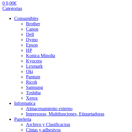
0
0,00
€
Categorias
Consumibles
Brother
Canon
Dell
Dymo
Epson
HP
Konica Minolta
Kyocera
Lexmark
Oki
Pantum
Ricoh
Samsung
Toshiba
Xerox
Informatica
Almacenamiento externo
Impresoras, Multifunciones, Etiquetadoras
Papeleria
Archivo y Clasificacion
Cintas y adhesivos