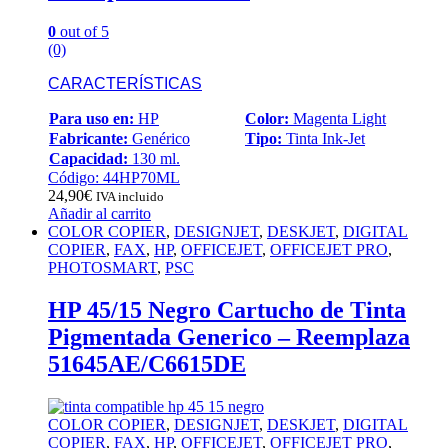
0
out of 5
(0)
CARACTERÍSTICAS
Para uso en:
HP
Color:
Magenta Light
Fabricante:
Genérico
Tipo:
Tinta Ink-Jet
Capacidad:
130 ml.
Código: 44HP70ML
24,90
€
IVA incluido
Añadir al carrito
COLOR COPIER
,
DESIGNJET
,
DESKJET
,
DIGITAL
COPIER
,
FAX
,
HP
,
OFFICEJET
,
OFFICEJET PRO
,
PHOTOSMART
,
PSC
HP 45/15 Negro Cartucho de Tinta
Pigmentada Generico – Reemplaza
51645AE/C6615DE
COLOR COPIER
,
DESIGNJET
,
DESKJET
,
DIGITAL
COPIER
,
FAX
,
HP
,
OFFICEJET
,
OFFICEJET PRO
,