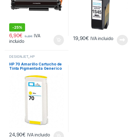
-
25%
6,90
€
IVA
9,20
€
19,90
€
IVA incluido
incluido
DESIGNJET
,
HP
HP 70 Amarillo Cartucho de
Tinta Pigmentada Generico
– Reemplaza C9454A
24,90
€
IVA incluido