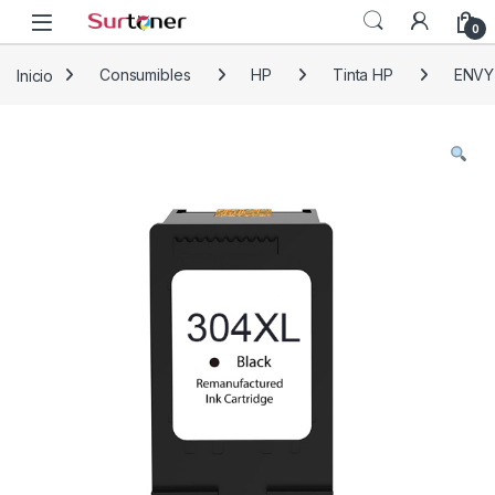
Skip to navigation
Skip to content
0
Inicio
Consumibles
HP
Tinta HP
ENVY