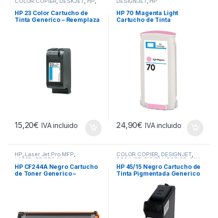
COLOR COPIER
,
DESKJET
,
HP
,
DESIGNJET
,
HP
OFFICEJET
,
OFFICEJET PRO
,
OFFICEJET R
,
OFFICEJET T
,
HP 23 Color Cartucho de
HP 70 Magenta Light
PSC
Tinta Generico – Reemplaza
Cartucho de Tinta
C1823DE/C1823GE
Pigmentada Generico –
Reemplaza C9455A
15,20
€
24,90
€
IVA incluido
IVA incluido
HP
,
Laser Jet Pro MFP
,
COLOR COPIER
,
DESIGNJET
,
LASERJET PRO M
DESKJET
,
DIGITAL COPIER
,
FAX
,
HP
,
OFFICEJET
,
OFFICEJET
HP CF244A Negro Cartucho
HP 45/15 Negro Cartucho de
PRO
,
PHOTOSMART
,
PSC
de Toner Generico –
Tinta Pigmentada Generico
Reemplaza 44A
– Reemplaza
51645AE/C6615DE