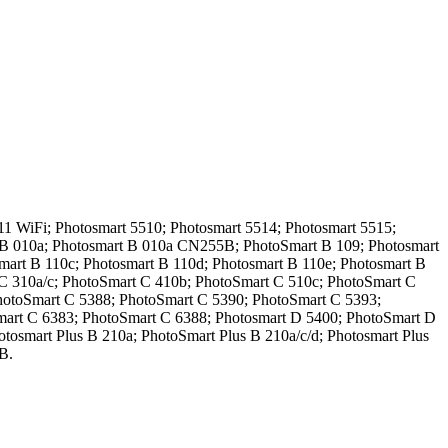
011 WiFi; Photosmart 5510; Photosmart 5514; Photosmart 5515;
t B 010a; Photosmart B 010a CN255B; PhotoSmart B 109; Photosmart
mart B 110c; Photosmart B 110d; Photosmart B 110e; Photosmart B
 C 310a/c; PhotoSmart C 410b; PhotoSmart C 510c; PhotoSmart C
hotoSmart C 5388; PhotoSmart C 5390; PhotoSmart C 5393;
mart C 6383; PhotoSmart C 6388; Photosmart D 5400; PhotoSmart D
tosmart Plus B 210a; PhotoSmart Plus B 210a/c/d; Photosmart Plus
B.