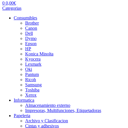
0
0,00
€
Categorias
Consumibles
Brother
Canon
Dell
Dymo
Epson
HP
Konica Minolta
Kyocera
Lexmark
Oki
Pantum
Ricoh
Samsung
Toshiba
Xerox
Informatica
Almacenamiento externo
Impresoras, Multifunciones, Etiquetadoras
Papeleria
Archivo y Clasificacion
Cintas y adhesivos