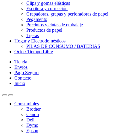
Clips y gomas elásticas
Escritura y corrección
Grapadoras, grapas y perforadoras de papel
Pegamento
Precintos y cintas de embalaje
Productos de papel
Tijeras
Hogar y Electrodomésticos
PILAS DE CONSUMO / BATERIAS
Ocio / Tiempo Libre
Tienda
Envíos
Pago Seguro
Contacto
Inicio
Consumibles
Brother
Canon
Dell
Dymo
Epson