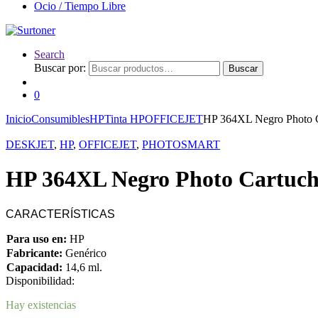
Ocio / Tiempo Libre
Search
Buscar por:
Buscar
0
Inicio
Consumibles
HP
Tinta HP
OFFICEJET
HP 364XL Negro Photo 
DESKJET
,
HP
,
OFFICEJET
,
PHOTOSMART
HP 364XL Negro Photo Cartuc
CARACTERÍSTICAS
Para uso en:
HP
Fabricante:
Genérico
Capacidad:
14,6 ml.
Disponibilidad:
Hay existencias