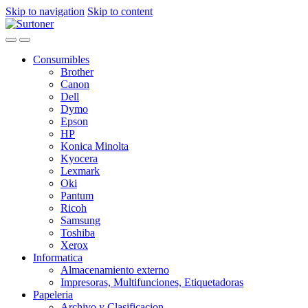
Skip to navigation
Skip to content
Consumibles
Brother
Canon
Dell
Dymo
Epson
HP
Konica Minolta
Kyocera
Lexmark
Oki
Pantum
Ricoh
Samsung
Toshiba
Xerox
Informatica
Almacenamiento externo
Impresoras, Multifunciones, Etiquetadoras
Papeleria
Archivo y Clasificacion