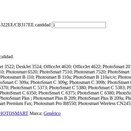
CB322EE/CB317EE cantidad
alidad.
et 3522; DeskJet 3524; OfficeJet 4620; OfficeJet 4622; PhotoSmart 2
510; Photosmart 6520; PhotoSmart 7510; Photosmart 7520; PhotoSmar
 Photosmart B 110; Photosmart B 110a; PhotoSmart B 110a/c/e; Photos
otoSmart C 309a; PhotoSmart C 309g; Photosmart C 309h; PhotoSmart
 5370; PhotoSmart C 5373; PhotoSmart C 5380; PhotoSmart C 5383; P
 PhotoSmart C 6350; PhotoSmart C 6375; PhotoSmart C 6380; PhotoS
otoSmart Plus ; Photosmart Plus B 209; PhotoSmart Plus B 209a; Pho
art Premium Fax; Photosmart Pro B8550; Photosmart Wireless CN245
HOTOSMART
Marca:
Genérico