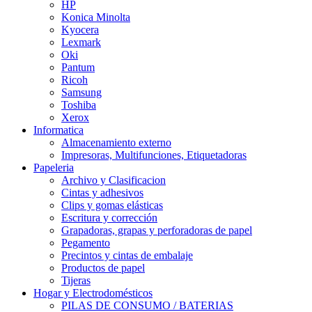
HP
Konica Minolta
Kyocera
Lexmark
Oki
Pantum
Ricoh
Samsung
Toshiba
Xerox
Informatica
Almacenamiento externo
Impresoras, Multifunciones, Etiquetadoras
Papeleria
Archivo y Clasificacion
Cintas y adhesivos
Clips y gomas elásticas
Escritura y corrección
Grapadoras, grapas y perforadoras de papel
Pegamento
Precintos y cintas de embalaje
Productos de papel
Tijeras
Hogar y Electrodomésticos
PILAS DE CONSUMO / BATERIAS