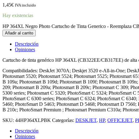
1,45
€
IVA incluido
Hay existencias
HP 364XL Negro Photo Cartucho de Tinta Generico - Reemplaza 
Añadir al carrito
Descripción
Opiniones
Cartucho de tinta genérico HP 364XL (CB322EE/CB317EE) de alta c
Compatibilidades: DeskJet 3070A; Deskjet 3520 e-All-in-One; DeskJ
Photosmart 5520; Photosmart 5524; Photosmart 5525; Photosmart 6
B 109a; Photosmart B 109d; Photosmart B 109f; Photosmart B 109n;
209; Photosmart B 209a; Photosmart B 209c; Photosmart C 309; Ph
5300 series; Photosmart C 5320; PhotoSmart C 5324; PhotoSmart C
PhotoSmart C 6300 series; PhotoSmart C 6324; PhotoSmart C 6340;
5460; PhotoSmart D 5463; Photosmart D 5468; Photosmart D 7560; Ph
B 210c; PhotoSmart Premium ; Photosmart Premium C310a; Photosm
SKU:
44HP364XLPBK
Categorías:
DESKJET
,
HP
,
OFFICEJET
,
P
Descripción
Opiniones