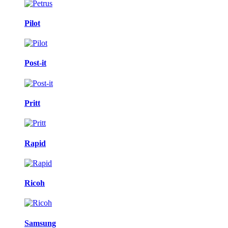
Pilot
Post-it
Pritt
Rapid
Ricoh
Samsung