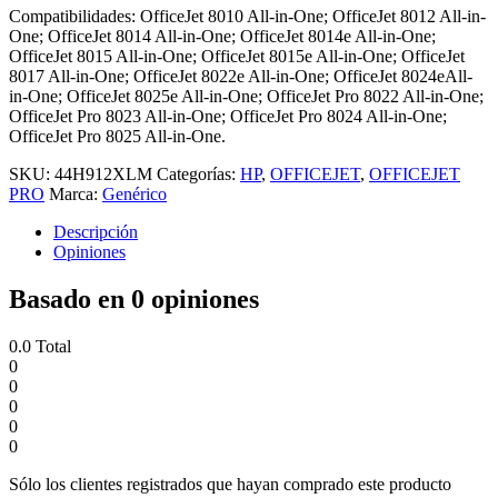
Compatibilidades: OfficeJet 8010 All-in-One; OfficeJet 8012 All-in-
One; OfficeJet 8014 All-in-One; OfficeJet 8014e All-in-One;
OfficeJet 8015 All-in-One; OfficeJet 8015e All-in-One; OfficeJet
8017 All-in-One; OfficeJet 8022e All-in-One; OfficeJet 8024eAll-
in-One; OfficeJet 8025e All-in-One; OfficeJet Pro 8022 All-in-One;
OfficeJet Pro 8023 All-in-One; OfficeJet Pro 8024 All-in-One;
OfficeJet Pro 8025 All-in-One.
SKU:
44H912XLM
Categorías:
HP
,
OFFICEJET
,
OFFICEJET
PRO
Marca:
Genérico
Descripción
Opiniones
Basado en 0 opiniones
0.0
Total
0
0
0
0
0
Sólo los clientes registrados que hayan comprado este producto