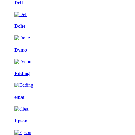
Dell
Dohe
Dymo
Edding
elbat
Epson