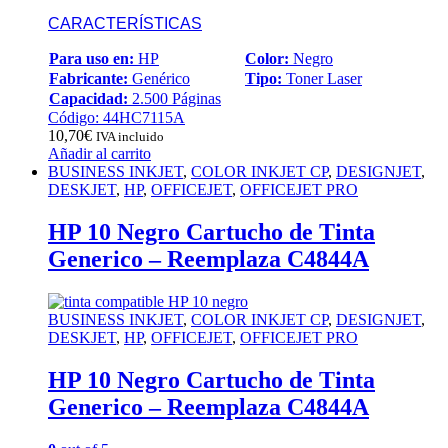
CARACTERÍSTICAS
Para uso en:
HP
Color:
Negro
Fabricante:
Genérico
Tipo:
Toner Laser
Capacidad:
2.500 Páginas
Código: 44HC7115A
10,70
€
IVA incluido
Añadir al carrito
BUSINESS INKJET
,
COLOR INKJET CP
,
DESIGNJET
,
DESKJET
,
HP
,
OFFICEJET
,
OFFICEJET PRO
HP 10 Negro Cartucho de Tinta
Generico – Reemplaza C4844A
BUSINESS INKJET
,
COLOR INKJET CP
,
DESIGNJET
,
DESKJET
,
HP
,
OFFICEJET
,
OFFICEJET PRO
HP 10 Negro Cartucho de Tinta
Generico – Reemplaza C4844A