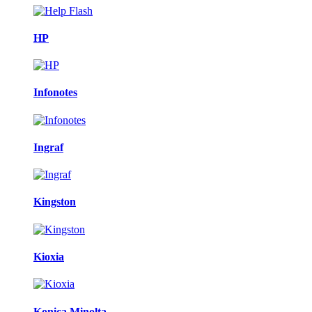
HP
Infonotes
Ingraf
Kingston
Kioxia
Konica Minolta