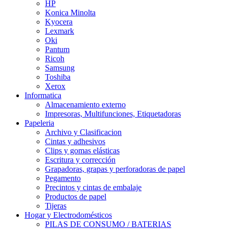
HP
Konica Minolta
Kyocera
Lexmark
Oki
Pantum
Ricoh
Samsung
Toshiba
Xerox
Informatica
Almacenamiento externo
Impresoras, Multifunciones, Etiquetadoras
Papeleria
Archivo y Clasificacion
Cintas y adhesivos
Clips y gomas elásticas
Escritura y corrección
Grapadoras, grapas y perforadoras de papel
Pegamento
Precintos y cintas de embalaje
Productos de papel
Tijeras
Hogar y Electrodomésticos
PILAS DE CONSUMO / BATERIAS