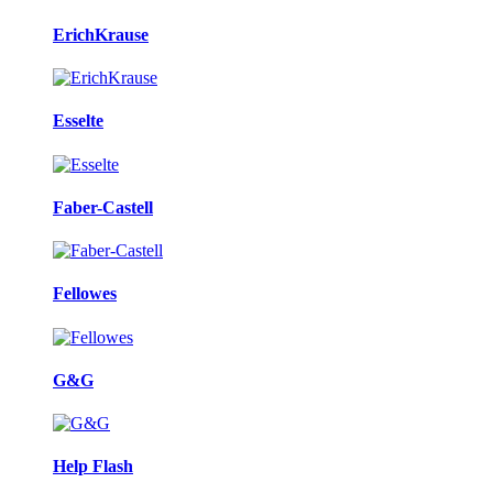
ErichKrause
Esselte
Faber-Castell
Fellowes
G&G
Help Flash