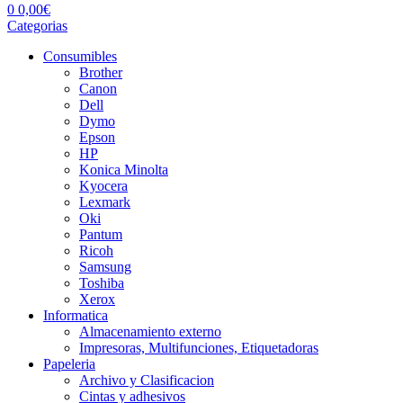
0
0,00
€
Categorias
Consumibles
Brother
Canon
Dell
Dymo
Epson
HP
Konica Minolta
Kyocera
Lexmark
Oki
Pantum
Ricoh
Samsung
Toshiba
Xerox
Informatica
Almacenamiento externo
Impresoras, Multifunciones, Etiquetadoras
Papeleria
Archivo y Clasificacion
Cintas y adhesivos