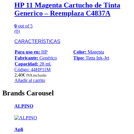
HP 11 Magenta Cartucho de Tinta
Generico – Reemplaza C4837A
0
out of 5
(0)
CARACTERÍSTICAS
Para uso en:
HP
Color:
Magenta
Fabricante:
Genérico
Tipo:
Tinta Ink-Jet
Capacidad:
28 ml.
Código: 44HP11M
2,40
€
IVA incluido
Añadir al carrito
Brands Carousel
ALPINO
Apli