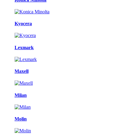
Kyocera
Lexmark
Maxell
Milan
Molin