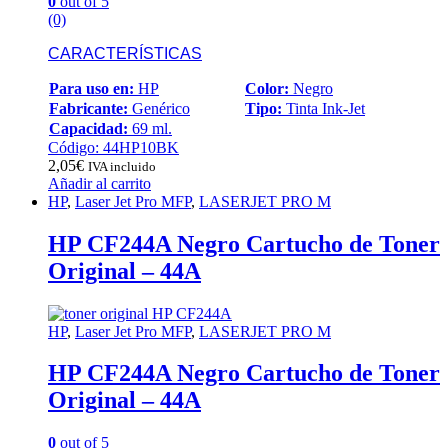
0
out of 5
(0)
CARACTERÍSTICAS
Para uso en:
HP
Color:
Negro
Fabricante:
Genérico
Tipo:
Tinta Ink-Jet
Capacidad:
69 ml.
Código: 44HP10BK
2,05
€
IVA incluido
Añadir al carrito
HP
,
Laser Jet Pro MFP
,
LASERJET PRO M
HP CF244A Negro Cartucho de Toner
Original – 44A
HP
,
Laser Jet Pro MFP
,
LASERJET PRO M
HP CF244A Negro Cartucho de Toner
Original – 44A
0
out of 5