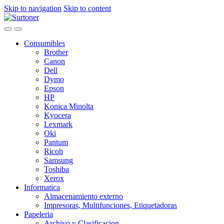
Skip to navigation
Skip to content
Consumibles
Brother
Canon
Dell
Dymo
Epson
HP
Konica Minolta
Kyocera
Lexmark
Oki
Pantum
Ricoh
Samsung
Toshiba
Xerox
Informatica
Almacenamiento externo
Impresoras, Multifunciones, Etiquetadoras
Papeleria
Archivo y Clasificacion