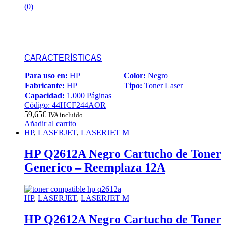
(0)
CARACTERÍSTICAS
Para uso en:
HP
Color:
Negro
Fabricante:
HP
Tipo:
Toner Laser
Capacidad:
1.000 Páginas
Código: 44HCF244AOR
59,65
€
IVA incluido
Añadir al carrito
HP
,
LASERJET
,
LASERJET M
HP Q2612A Negro Cartucho de Toner
Generico – Reemplaza 12A
HP
,
LASERJET
,
LASERJET M
HP Q2612A Negro Cartucho de Toner