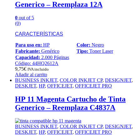
Generico – Reemplaza 12A
0
out of 5
(0)
CARACTERÍSTICAS
Para uso en:
HP
Color:
Negro
Fabricante:
Genérico
Tipo:
Toner Laser
Capacidad:
2.000 Páginas
Código: 44HQ2612A
9,75
€
IVA incluido
Añadir al carrito
BUSINESS INKJET
,
COLOR INKJET CP
,
DESIGNJET
,
DESKJET
,
HP
,
OFFICEJET
,
OFFICEJET PRO
HP 11 Magenta Cartucho de Tinta
Generico – Reemplaza C4837A
BUSINESS INKJET
,
COLOR INKJET CP
,
DESIGNJET
,
DESKJET
,
HP
,
OFFICEJET
,
OFFICEJET PRO