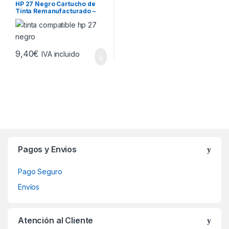
HP 27 Negro Cartucho de
Tinta Remanufacturado –
Reemplaza C8727AE
9,40
€
IVA incluido
Brands Carousel
Pagos y Envios
Pago Seguro
Envíos
Atención al Cliente