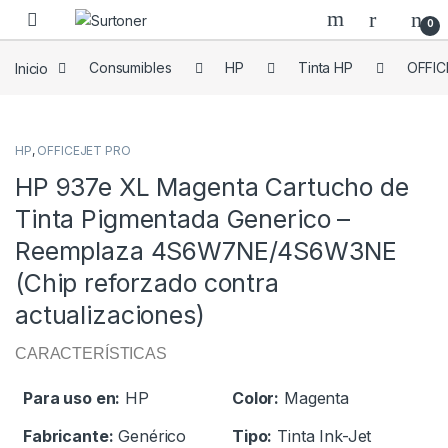
Skip to navigation
Skip to content
0
Inicio
Consumibles
HP
Tinta HP
OFFIC
HP
,
OFFICEJET PRO
HP 937e XL Magenta Cartucho de
Tinta Pigmentada Generico –
Reemplaza 4S6W7NE/4S6W3NE
(Chip reforzado contra
actualizaciones)
CARACTERÍSTICAS
Para uso en:
HP
Color:
Magenta
Fabricante:
Genérico
Tipo:
Tinta Ink-Jet