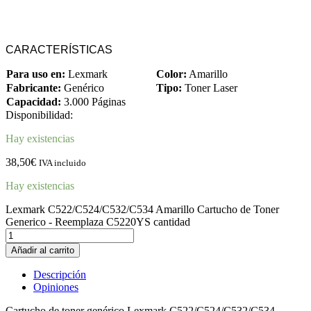
CARACTERÍSTICAS
Para uso en:
Lexmark
Color:
Amarillo
Fabricante:
Genérico
Tipo:
Toner Laser
Capacidad:
3.000 Páginas
Disponibilidad:
Hay existencias
38,50
€
IVA incluido
Hay existencias
Lexmark C522/C524/C532/C534 Amarillo Cartucho de Toner
Generico - Reemplaza C5220YS cantidad
Añadir al carrito
Descripción
Opiniones
Cartucho de toner genérico Lexmark C522/C524/C532/C534