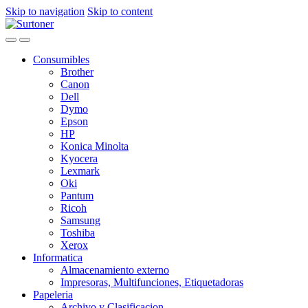
Skip to navigation
Skip to content
Consumibles
Brother
Canon
Dell
Dymo
Epson
HP
Konica Minolta
Kyocera
Lexmark
Oki
Pantum
Ricoh
Samsung
Toshiba
Xerox
Informatica
Almacenamiento externo
Impresoras, Multifunciones, Etiquetadoras
Papeleria
Archivo y Clasificacion