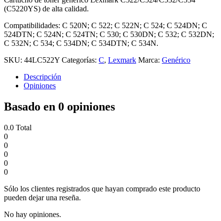
(C5220YS) de alta calidad.
Compatibilidades: C 520N; C 522; C 522N; C 524; C 524DN; C
524DTN; C 524N; C 524TN; C 530; C 530DN; C 532; C 532DN;
C 532N; C 534; C 534DN; C 534DTN; C 534N.
SKU:
44LC522Y
Categorías:
C
,
Lexmark
Marca:
Genérico
Descripción
Opiniones
Basado en 0 opiniones
0.0
Total
0
0
0
0
0
Sólo los clientes registrados que hayan comprado este producto
pueden dejar una reseña.
No hay opiniones.