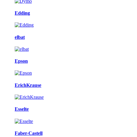
Edding
elbat
Epson
ErichKrause
Esselte
Faber-Castell