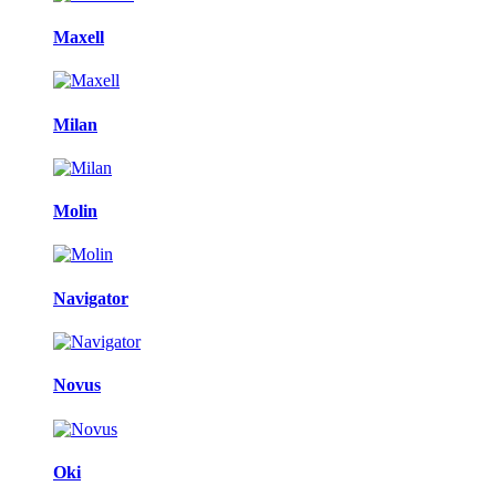
Maxell
Milan
Molin
Navigator
Novus
Oki