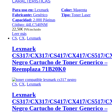
CARACTERÍSTICAS
Para uso en:
Lexmark
Color:
Magenta
Fabricante:
Genérico
Tipo:
Toner Laser
Capacidad:
2.000 Páginas
Código: 44LC540NM
22,50
€
IVA incluido
Leer más
CS
,
CX
,
Lexmark
Lexmark
CS317/CX317/CS417/CX417/CS517/C
Negro Cartucho de Toner Generico –
Reemplaza 71B20K0
CS
,
CX
,
Lexmark
Lexmark
CS317/CX317/CS417/CX417/CS517/C
Negro Cartucho de Toner Generico –