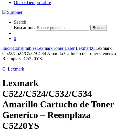
Ocio / Tiempo Libre
Search
Buscar por:
Buscar
0
Inicio
Consumibles
Lexmark
Toner Laser Lexmark
C
Lexmark
C522/C524/C532/C534 Amarillo Cartucho de Toner Generico –
Reemplaza C5220YS
C
,
Lexmark
Lexmark
C522/C524/C532/C534
Amarillo Cartucho de Toner
Generico – Reemplaza
C5220YS