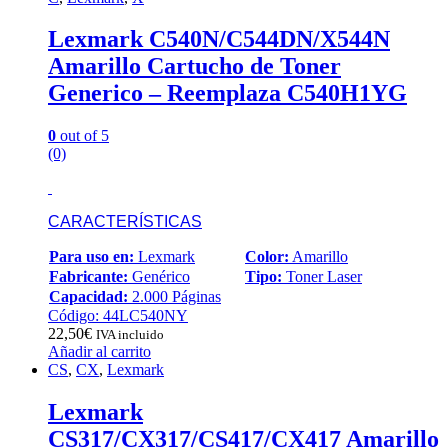
Lexmark C540N/C544DN/X544N
Amarillo Cartucho de Toner
Generico – Reemplaza C540H1YG
0
out of 5
(0)
CARACTERÍSTICAS
Para uso en:
Lexmark
Color:
Amarillo
Fabricante:
Genérico
Tipo:
Toner Laser
Capacidad:
2.000 Páginas
Código: 44LC540NY
22,50
€
IVA incluido
Añadir al carrito
CS
,
CX
,
Lexmark
Lexmark
CS317/CX317/CS417/CX417 Amarillo