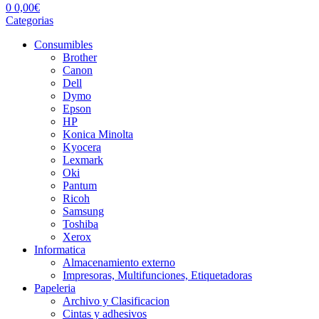
0
0,00
€
Categorias
Consumibles
Brother
Canon
Dell
Dymo
Epson
HP
Konica Minolta
Kyocera
Lexmark
Oki
Pantum
Ricoh
Samsung
Toshiba
Xerox
Informatica
Almacenamiento externo
Impresoras, Multifunciones, Etiquetadoras
Papeleria
Archivo y Clasificacion
Cintas y adhesivos