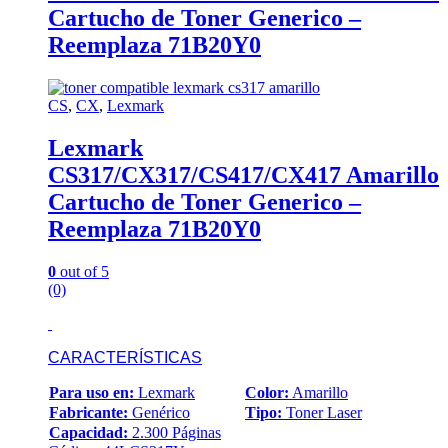
Cartucho de Toner Generico –
Reemplaza 71B20Y0
CS
,
CX
,
Lexmark
Lexmark
CS317/CX317/CS417/CX417 Amarillo
Cartucho de Toner Generico –
Reemplaza 71B20Y0
0
out of 5
(0)
CARACTERÍSTICAS
Para uso en:
Lexmark
Color:
Amarillo
Fabricante:
Genérico
Tipo:
Toner Laser
Capacidad:
2.300 Páginas