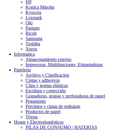
HP
Konica Minolta
Kyocera
Lexmark
Oki
Pantum
Ricoh
Samsung
Toshiba
Xerox
Informatica
Almacenamiento externo
Impresoras, Multifunciones, Etiquetadoras
Papeleria
Archivo y Clasificacion
Cintas y adhesivos
Clips y gomas elásticas
Escritura y corrección
Grapadoras, grapas y perforadoras de papel
Pegamento
Precintos y cintas de embalaje
Productos de papel
Tijeras
Hogar y Electrodomésticos
PILAS DE CONSUMO / BATERIAS