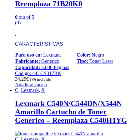
Reemplaza 71B20K0
0
out of 5
(0)
CARACTERÍSTICAS
Para uso en:
Lexmark
Color:
Negro
Fabricante:
Genérico
Tipo:
Toner Laser
Capacidad:
3.000 Páginas
Código: 44LCS317BK
34,25
€
IVA incluido
Añadir al carrito
C
,
Lexmark
,
X
Lexmark C540N/C544DN/X544N
Amarillo Cartucho de Toner
Generico – Reemplaza C540H1YG
C
,
Lexmark
,
X